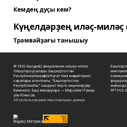
Кемдең дуҫы кем?
Күңелдәрҙең иләҫ-миләҫ 
Трамвайҙағы танышыу
© 1930 йылдың 12 февраленән нәшер ителә.
Башҡорто
Ойоштороусылары: Башҡортостан
мәғлүмәт
Республикаһының Матбуғат һәм киң мәғлүмәт
коммуник
саралары агентлығы, "Башҡортостан
федераль
Республикаһы" нәшриәт йорто акционерҙар
майында 
йәмғиәте. Баш мөхәррире — Мирсәйет Ғүмәр
№ТУ02-0
улы Юнысов.
Об использовании персональных данных