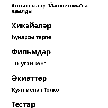
Алтынсылар “Йәншишмә”гә
яҙылды
Хикәйәләр
Һунарсы терпе
Фильмдар
"Тыуған көн"
Әкиәттәр
Ҡуян менән Төлкө
Тестар