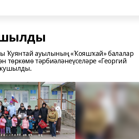
ҡушылды
ны Ҡуянтай ауылының «Ҡояшҡай» балалар
н төркөмө тәрбиәләнеүселәре «Георгий
 ҡушылды.