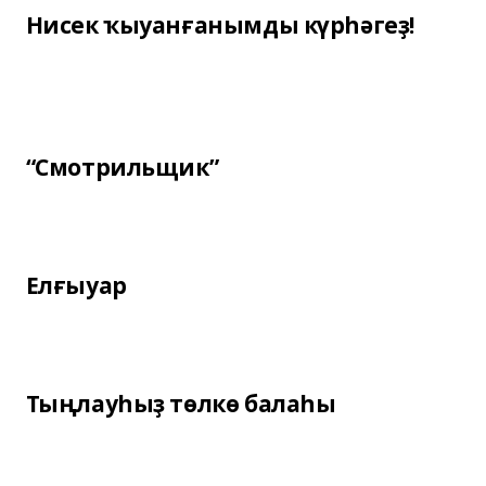
Нисек ҡыуанғанымды күрһәгеҙ!
“Смотрильщик”
Елғыуар
Тыңлауһыҙ төлкө балаһы