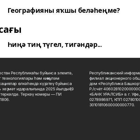
Географияны яҡшы беләһеңме?
сағы
Һиңә тиң түгел, тигәндәр...
стан Республикаһы буйынса элемтә,
Республиканский информа
 технологиялары һәм киңкүләм
филиал акционерного об
ациялар өлкәһендә күҙәтеү буйынса
дом «Республика Башкорт
 хеҙмәт идаралығында 2025 йылдың 19
Р./счёт 406028102000000
теркәлде. Теркәү номеры — ПИ
«БАНК УРАЛСИБ» в г. Уфе
1806.
0278986971, КПП 02780100
30101810600000000770.