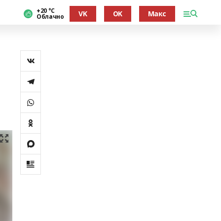
+20 °С
VK
OK
Макс
Облачно