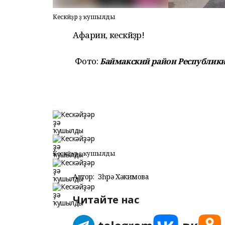
Кескәйҙәр ҙә ҡушылды
Афарин, кескәйҙәр!
Фото:
Баймакский район Республик
Кескәйҙәр ҙә ҡушылды
Автор:
Зөһрә Хәкимова
Читайте нас