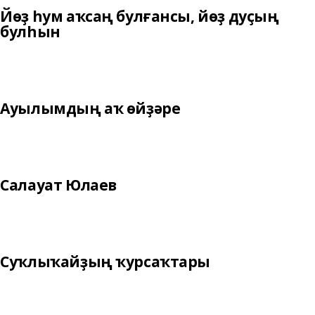
Йөҙ һум аҡсаң булғансы, йөҙ дуҫың
булһын
Ауылымдың аҡ өйҙәре
Салауат Юлаев
Суҡлыҡайҙың ҡурсаҡтары