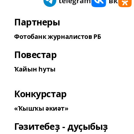
Партнеры
Фотобанк журналистов РБ
Повестар
Ҡайын һуты
Конкурстар
«Ҡышҡы әкиәт»
Гәзитебеҙ - дуҫыбыҙ