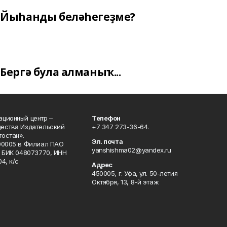
Йыһанды беләһегеҙме?
Бергә була алманыҡ...
ционный центр –
Телефон
щества Издательский
+7 347 273-36-64.
остан».
Эл. почта
00005 в Филиал ПАО
yanshishma02@yandex.ru
, БИК 048073770, ИНН
4, к/с
Адрес
450005, г. Уфа, ул. 50-летия
Октября, 13, 8-й этаж