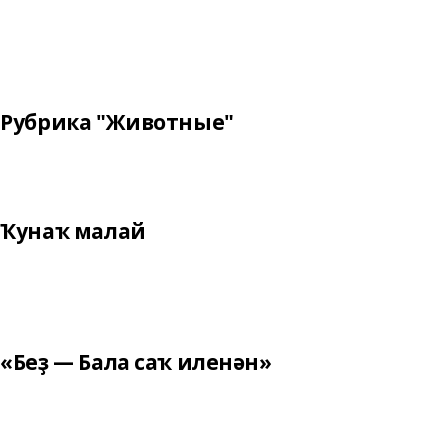
Рубрика "Животные"
Ҡунаҡ малай
«Беҙ — Бала саҡ иленән»