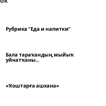
Рубрика "Еда и напитки"
Бала тараҡандың мыйыҡ
уйнатҡаны...
«Ҡоштарға ашхана»