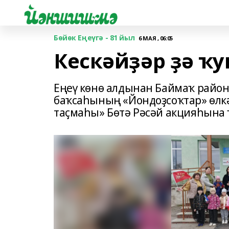
Бөйөк Еңеүгә - 81 йыл
6 МАЯ , 06:05
Кескәйҙәр ҙә 
Еңеү көнө алдынан Баймаҡ райо
баҡсаһының «Йондоҙсоҡтар» өлкә
таҫмаһы» Бөтә Рәсәй акцияһына