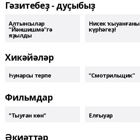
Гәзитебеҙ - дуҫыбыҙ
Алтынсылар
Нисек ҡыуанған
“Йәншишмә”гә
күрһәгеҙ!
яҙылды
Хикәйәләр
Һунарсы терпе
“Смотрильщик”
Фильмдар
"Тыуған көн"
Елғыуар
Әкиәттәр