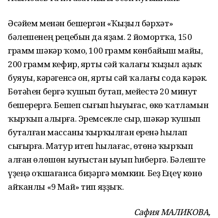
Әсәйем менән бешергән «Ҡыҙыл бәрхәт»
бәлешенең рецебын да яҙам. 2 йомортҡа, 150
грамм шәкәр ҡомо, 100 грамм көнбайыш майы,
200 грамм кефир, ярты сәй ҡалағы ҡыҙыл аҙыҡ
буяуы, кәрәгенсә он, ярты сәй ҡалағы сода кәрәк.
Бөтәһен бергә ҡушып бутап, мейестә 20 минут
бешерергә. Бешеп сығып һыуығас, өҫкө ҡатламын
ҡырҡып алырға. Эремсекле сыр, шәкәр ҡушып
буталған массаны ҡырҡылған еренә һылап
сығырға. Матур итеп һылағас, өҫтөнә ҡырҡып
алған өлөшөн ыуғыстан ыуып һибергә. Бәлеште
үҙеңә оҡшағанса биҙәргә мөмкин. Беҙ Еңеү көнө
айҡанлы «9 Май» тип яҙҙыҡ.
Сафия МАЛИКОВА,