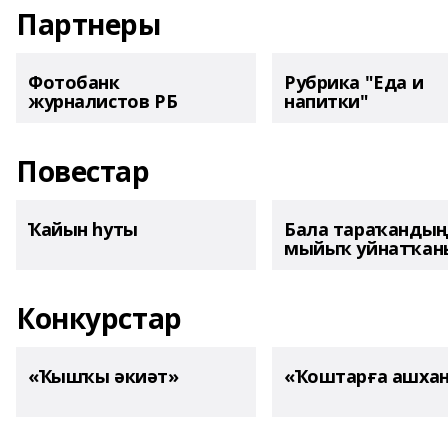
Партнеры
Фотобанк
Рубрика "Еда и
журналистов РБ
напитки"
Повестар
Ҡайын һуты
Бала тараҡанды
мыйыҡ уйнатҡаны
Конкурстар
«Ҡышҡы әкиәт»
«Ҡоштарға ашха