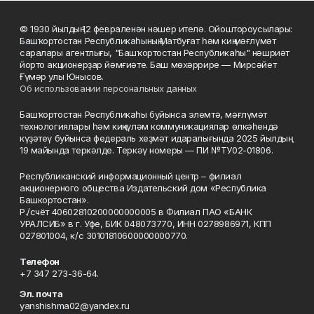
© 1930 йылдың 12 февраленән нәшер ителә. Ойоштороусылары:
Башҡортостан Республикаһының Матбуғат һәм киң мәғлүмәт
саралары агентлығы, "Башҡортостан Республикаһы" нәшриәт
йорто акционерҙар йәмғиәте. Баш мөхәррире — Мирсәйет
Ғүмәр улы Юнысов.
Об использовании персональных данных
Башҡортостан Республикаһы буйынса элемтә, мәғлүмәт
технологиялары һәм киңкүләм коммуникациялар өлкәһендә
күҙәтеү буйынса федераль хеҙмәт идаралығында 2025 йылдың
19 майында теркәлде. Теркәү номеры — ПИ №ТУ02-01806.
Республиканский информационный центр – филиал
акционерного общества Издательский дом «Республика
Башкортостан».
Р./счёт 40602810200000000005 в Филиал ПАО «БАНК
УРАЛСИБ» в г. Уфе, БИК 048073770, ИНН 0278986971, КПП
027801004, к/с 30101810600000000770.
Телефон
+7 347 273-36-64.
Эл. почта
yanshishma02@yandex.ru