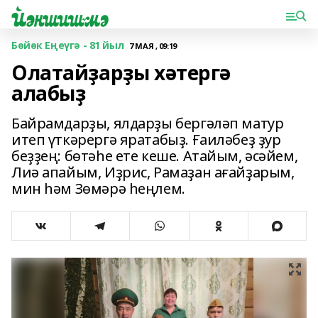
Бөйөк Еңеүгә - 81 йыл
7 МАЯ , 09:19
Олатайҙарҙы хәтергә
алабыҙ
Байрамдарҙы, ялдарҙы бергәләп матур
итеп үткәрергә яратабыҙ. Ғаиләбеҙ ҙур
беҙҙең: бөтәһе ете кеше. Атайым, әсәйем,
Лиә апайым, Иҙрис, Рамаҙан ағайҙарым,
мин һәм Зөмәрә һеңлем.