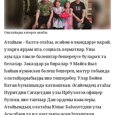
Олатайҙарҙы хәтергә алабыҙ
Атайым – балта оҫтаһы, әсәйем өлкәндәрҙе ҡарай,
уларға ярҙам итә, социаль хеҙмәткәр. Уны
ауылда тәмле бәлештәр бешереүсе булараҡ та
беләләр. Заказдар ҙа бирәләр. 9 Майға йыл
һайын күмәкләп бәлеш бешереп, матур табында
олатайҙарыбыҙҙы иҫкә төшөрәбеҙ. Улар Бөйөк
Ватан һуғышында ҡатнашҡан. Әсәйемдең атаһы
Нуритдин Сәғәҙетдин улы Ирбулатов офицер
булған, ике тапҡыр Дан ордены кавалеры.
Атайымдың олатаһы Юныс Баһауетдин улы
Асылбаев та ил азатлығы өсөн һуғышҡан.