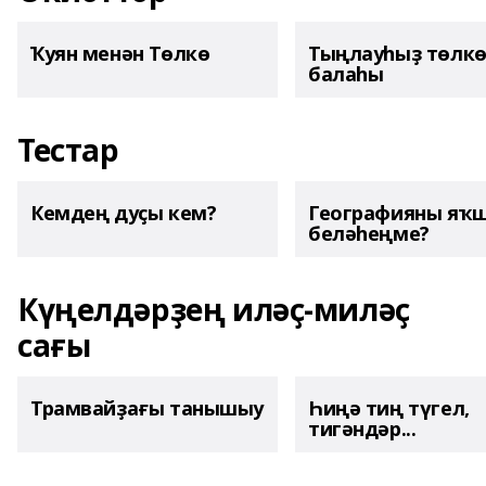
Ҡуян менән Төлкө
Тыңлауһыҙ төлк
балаһы
Тестар
Кемдең дуҫы кем?
Географияны яҡ
беләһеңме?
Күңелдәрҙең иләҫ-миләҫ
сағы
Трамвайҙағы танышыу
Һиңә тиң түгел,
тигәндәр...