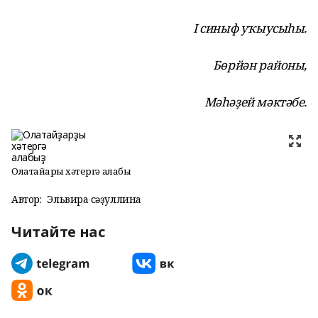
I синыф уҡыусыһы.
Бөрйән районы,
Мәһәҙей мәктәбе.
Олатайҙарҙы хәтергә алабыҙ
Автор:
Эльвира Әсәҙуллина
Читайте нас