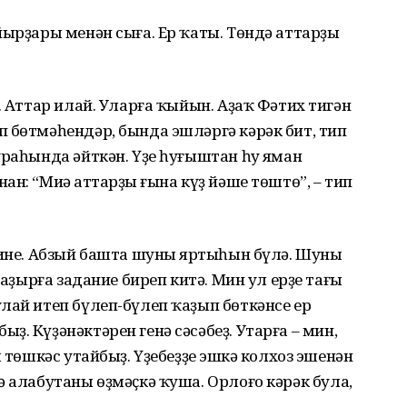
йырҙары менән сыға. Ер ҡаты. Төндә аттарҙы
. Аттар илай. Уларға ҡыйын. Аҙаҡ Фәтих тигән
 бөтмәһендәр, бында эшләргә кәрәк бит, тип
ураһында әйткән. Үҙе һуғыштан һуң яман
н: “Миңә аттарҙың ғына күҙ йәше төштө”, – тип
 ине. Абзый башта шуның яртыһын бүлә. Шуны
ҡаҙырға задание биреп китә. Мин ул ерҙе тағы
лай итеп бүлеп-бүлеп ҡаҙып бөткәнсе ер
. Күҙәнәктәрен генә сәсәбеҙ. Утарға – мин,
 төшкәс утайбыҙ. Үҙебеҙҙең эшкә колхоз эшенән
ә алабутаны өҙмәҫкә ҡуша. Орлоғо кәрәк була,