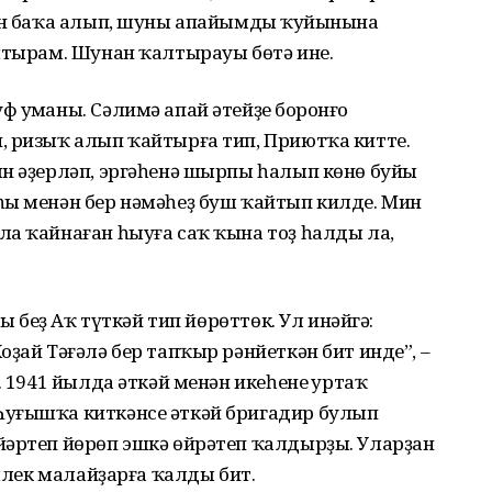
тән баҡа алып, шуны апайымдың ҡуйынына
ултырам. Шунан ҡалтырауы бөтә ине.
 уңманы. Сәлимә апай әтейҙең боронғо
, ризыҡ алып ҡайтырға тип, Приютҡа китте.
ын әҙерләп, эргәһенә шырпы һалып көнө буйы
һы менән бер нәмәһеҙ буш ҡайтып килде. Мин
ла ҡайнаған һыуға саҡ ҡына тоҙ һалды ла,
ны беҙ Аҡ түткәй тип йөрөттөк. Ул инәйгә:
ҙай Тәғәлә бер тапҡыр рәнйеткән бит инде”, –
. 1941 йылда әткәй менән икеһенең уртаҡ
Һуғышҡа киткәнсе әткәй бригадир булып
йәртеп йөрөп эшкә өйрәтеп ҡалдырҙы. Уларҙан
әшлек малайҙарға ҡалды бит.