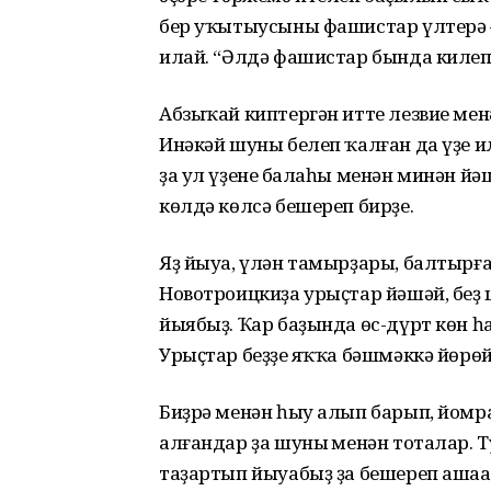
бер уҡытыусыны фашистар үлтерә –
илай. “Әлдә фашистар бында килеп е
Абзыҡай киптергән итте лезвие мен
Инәкәй шуны белеп ҡалған да үҙе и
ҙа ул үҙенең балаһы менән минән йә
көлдә көлсә бешереп бирҙе.
Яҙ йыуа, үлән тамырҙары, балтырғ
Новотроицкиҙа урыҫтар йәшәй, беҙ
йыябыҙ. Ҡар баҙында өс-дүрт көн 
Урыҫтар беҙҙең яҡҡа бәшмәккә йөрөй
Биҙрә менән һыу алып барып, йомр
алғандар ҙа шуның менән тоталар. 
таҙартып йыуабыҙ ҙа бешереп ашаай