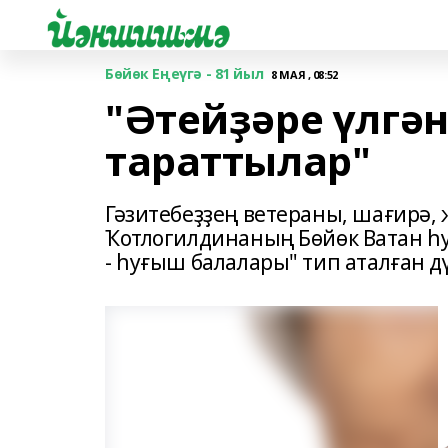
Бөйөк Еңеүгә - 81 йыл
8 МАЯ , 08:52
"Әтейҙәре үлгә
тараттылар"
Гәзитебеҙҙең ветераны, шағирә, 
Ҡотлогилдинаның Бөйөк Ватан һ
- һуғыш балалары" тип аталған д