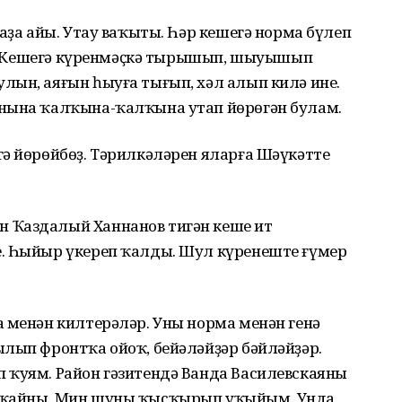
аҙа айы. Утау ваҡыты. Һәр кешегә норма бүлеп
ыҙ. Кешегә күренмәҫкә тырышып, шыуышып
лын, аяғын һыуға тығып, хәл алып килә ине.
ынына ҡалҡына-ҡалҡына утап йөрөгән булам.
гә йөрөйбөҙ. Тәрилкәләрен яларға Шәүкәтте
 Ҡаздалый Ханнанов тигән кеше ит
. Һыйыр үкереп ҡалды. Шул күренеште ғүмер
 менән килтерәләр. Уны норма менән генә
ылып фронтҡа ойоҡ, бейәләйҙәр бәйләйҙәр.
 ҡуям. Район гәзитендә Ванда Василевскаяның
ыҡҡайны. Мин шуны ҡысҡырып уҡыйым. Унда