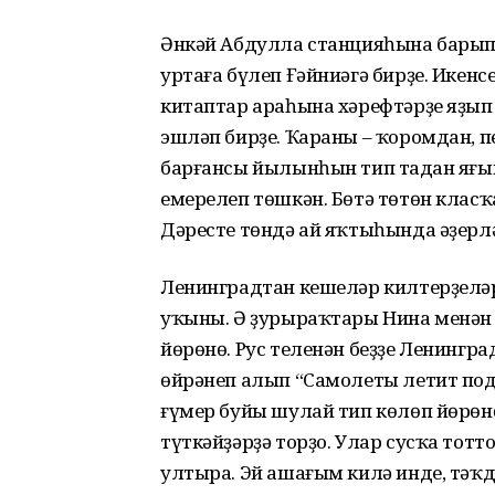
Әнкәй Абдулла станцияһына барып
уртаға бүлеп Ғәйниәгә бирҙе. Икенс
китаптар араһына хәрефтәрҙе яҙып 
эшләп бирҙе. Ҡараны – ҡоромдан, 
барғансы йылынһын тип таңдан яғып
емерелеп төшкән. Бөтә төтөн класҡа
Дәресте төндә ай яҡтыһында әҙерләй
Ленинградтан кешеләр килтерҙеләр 
уҡыны. Ә ҙурыраҡтары Нина менән 
йөрөнө. Рус теленән беҙҙе Ленингр
өйрәнеп алып “Самолеты летит под
ғүмер буйы шулай тип көлөп йөрөнө
түткәйҙәрҙә торҙо. Улар сусҡа тотт
ултыра. Эй ашағым килә инде, тәҡ