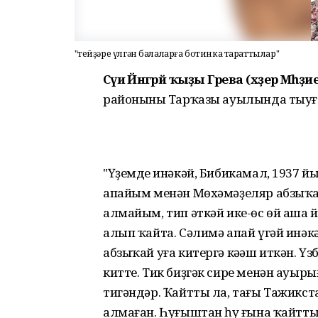
"Әтейҙәре үлгән балаларға ботинка тараттылар"
Сәүиә Йәнгәрәй ҡыҙы Гәрәева (хәҙер Мәһәҙ
районының Тарҡазы ауылында тыуғ
"Үҙемдең инәкәй, Бибикамал, 1937 
апайым менән Мөхәмәҙеляр абзыҡай
алмайым, тип әткәй ике-өс өй аша 
алып ҡайта. Сәлимә апай үгәй инәк
абзыҡай уға китергә кәңәш иткән. Ү
китте. Тик биҙгәк сире менән ауырығ
тигәндәр. Ҡайтты ла, тағы Тажикст
алмаған. Һуғыштан һуң ғына ҡайтты