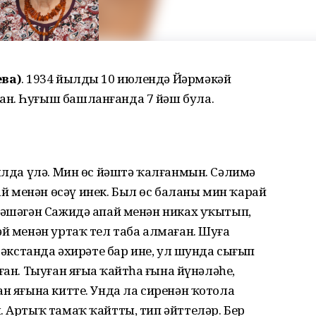
иева)
. 1934 йылдың 10 июлендә Йәрмәкәй
ан. Һуғыш башланғанда 7 йәш була.
йылда үлә. Мин өс йәштә ҡалғанмын. Сәлимә
 менән өсәү инек. Был өс баланы мин ҡарай
йәшәгән Сажидә апай менән никах уҡытып,
әй менән уртаҡ тел таба алмаған. Шуға
збәкстанда әхирәте бар ине, ул шунда сығып
ан. Тыуған яғыңа ҡайтһаң ғына йүнәләһең,
ан яғына китте. Унда ла сиренән ҡотола
. Артыҡ тамаҡ ҡайтты, тип әйттеләр. Бер