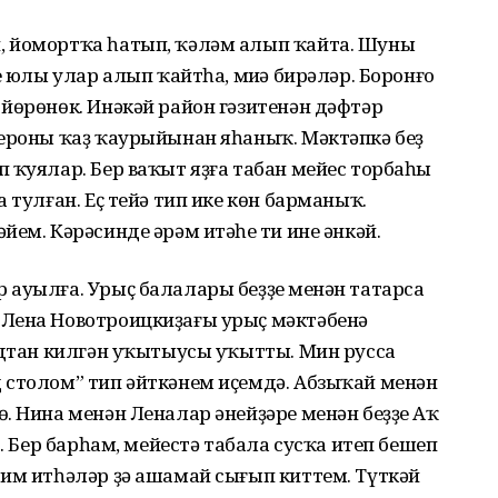
, йомортҡа һатып, ҡәләм алып ҡайта. Шуны
е юлы улар алып ҡайтһа, миңә бирәләр. Боронғо
йөрөнөк. Инәкәй район гәзитенән дәфтәр
пероны ҡаҙ ҡаурыйынан яһаныҡ. Мәктәпкә беҙ
 ҡуялар. Бер ваҡыт яҙға табан мейес торбаһы
 тулған. Еҫ тейә тип ике көн барманыҡ.
ем. Кәрәсинде әрәм итәһең ти ине әнкәй.
ауылға. Урыҫ балалары беҙҙең менән татарса
Лена Новотроицкиҙағы урыҫ мәктәбенә
адтан килгән уҡытыусы уҡытты. Мин русса
 столом” тип әйткәнем иҫемдә. Абзыҡай менән
. Нина менән Леналар әнейҙәре менән беҙҙең Аҡ
о. Бер барһам, мейестә табала сусҡа итеп бешеп
дим итһәләр ҙә ашамай сығып киттем. Түткәй