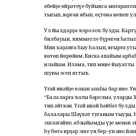
әбейҙең өйрәтеүе буйынса мөгәрәп
тығып, юрған ябып, өҫтөнә менеп 
Ул йылдарҙа ҡоролоҡ булды. Картуф
билбауын, ҡиммәтле бүреген һатып
Мин ҡаҙанға һыу һалып, яғырға ут
көтөп йөрөйөм. Кискә апайым арба
илайым. Илама, тип мине йыуатты 
шуны эсеп яттыҡ.
Үгәй инәйҙең өлкән апаһы бар ине. У
“Балаларға ҡаты бәрелмә, уларҙы Хо
тип әйткән. Үгәй инәй һәйбәт булды
балалары Шәүкәт туғаным тыуҙы. 
эшләгәйне, абзыйымды үҙе менән э
һуң бөтә ирҙәр эше ун бер–ун ике й