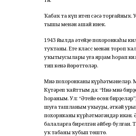
Ҡабаҡ та күп итеп сәсә торғайныҡ
тышы менән ашай инек.
1943 йылда әтейҙең похоронкаһы ки
туҡтаны. Ете класс менән тороп ҡ
уҡытыусылары уға ярҙам һорап кил
тип кенә йөрөттөләр.
Миңә похоронканы күрһәтмәнеләр. 
Күтәреп ҡайттым да: “Ниңә миңә бирҙ
һораным. Ул: “Әтейең өсөн бирҙеләр”,
шуға ташланым уҡыуҙы, әткәй урыны
похорнканы күрһәтмәгәндәр икән. Ә
балаларға бирелгән әйбер булған. Т
уҡ табаны ҡубып төштө.