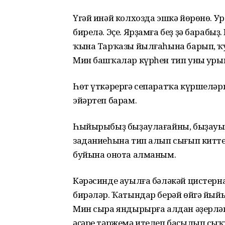
Үгәй инәй колхозда эшкә йөрөнө. Ур
бирелә. Эҫе. Ярҙамға беҙ ҙә бараб
ҡына Тарҡазы йылғаһына барып, ҡу
Мин башҡалар күрһен тип уның ур
Һөт үткәрергә сепаратҡа күршеләр
эйәртеп барам.
Һыйырыбыҙ быҙаулағайны, быҙауын
заданиеһына тип алып сығып китте
буйына онота алманым.
Кәрәсинде ауылға бәләкәй цистерна
бирәләр. Ҡатындар берәй өйгә йый
Мин сыра яндырырға алдан әҙерләп
әҫәре тәржемә ителеп баҫылып с