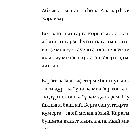
Абзый ат менән ер һөрә. Апалар һы
ҡарайҙар.
Бер ваҡыт аттарға ҡорсаңғы эләккән
абзый, аттарҙы һуғышҡа алып китеп
сирҙе махсус рәүештә эләктереүе т
ауырыу менән сирләгән. Үлер алдына
әйткән.
Бәрәңге баҡсабыҙ егерме биш сутый
тағы дүрткә бүлә лә миңә бер көнгә 
ла дүрт өлөшкә бүләм дә ҡаҙам. Шу
йылына башлай. Бергәләп ултыртабыҙ
күмергә – инәй менән абзый. Ҡараңғы
бушаған ваҡыт ҡына ҡала. Инәй миң
ти.