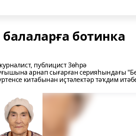
н балаларға ботинка
журналист, публицист Зөһрә
уғышына арнап сығарған серияһындағы "Б
үртенсе китабынан иҫтәлектәр тәҡдим итәбе