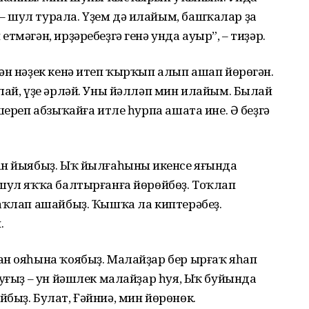
 шул турала. Үҙем дә илайым, башҡалар ҙа
тмәгән, ирҙәребеҙгә генә унда ауыр”, – тиҙәр.
ән нәҙек кенә итеп ҡырҡып алып ашап йөрөгән.
лай, үҙе әрләй. Уны йәлләп мин илайым. Былай
шереп абзыҡайға итле һурпа ашата ине. Ә беҙгә
ан йыябыҙ. Ыҡ йылғаһының икенсе яғында
 шул яҡҡа балтырғанға йөрөйбөҙ. Тоҡлап
һаҡлап ашайбыҙ. Ҡышҡа ла киптерәбеҙ.
.
ан ояһына ҡоябыҙ. Малайҙар бер ырғаҡ яһап
Туғыҙ – ун йәшлек малайҙар һуя, Ыҡ буйында
быҙ. Булат, Ғәйниә, мин йөрөнөк.