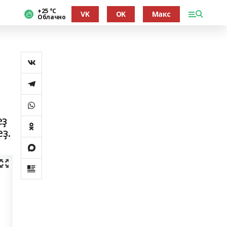
+25 °С
VK
OK
Макс
Облачно
еҙ
ҙ.