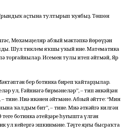
. Урындыҡ аҫтына тултырып ҡуябыҙ. Төшөн
лгәс, Мөхәмәҙеляр абзый мәктәпкә йөрөүҙән
алды. Шул тиклем яҡшы уҡый ине. Математика
ә торғайнылар. Исемен тулы итеп әйтмәй, Яр
Мәктәптән бер ботинка биреп ҡайтарҙылар.
еләр ул, Ғәйниәгә бирмәнеләр”, – тип әнкәйҙән
 – тине. Ниңә икәнен әйтмәне. Абзый әйтте: “Мин
на ҡалдым бит”, – тине. Миңә әткәйгә килгән
 теге ботинка әтейҙәре һуғышта үлгән
ик ул кейергә эшкинмәне. Тәүге яҙғы бысраҡта