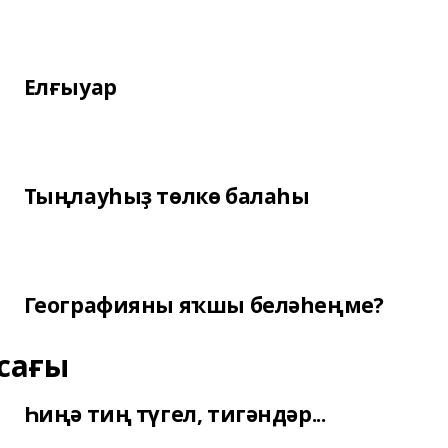
Елғыуар
Тыңлауһыҙ төлкө балаһы
Географияны яҡшы беләһеңме?
сағы
Һиңә тиң түгел, тигәндәр...