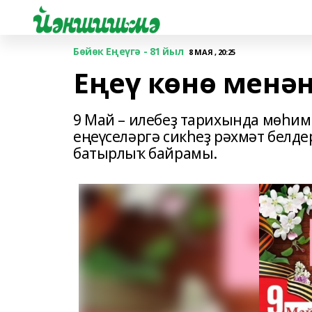
Бөйөк Еңеүгә - 81 йыл
8 МАЯ , 20:25
Еңеү көнө менән
9 Май – илебеҙ тарихында мөһим 
еңеүселәргә сикһеҙ рәхмәт белд
батырлыҡ байрамы.