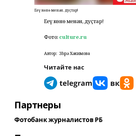
Еңеү көнө менән, дуҫтар!
Еңеү көнө менән, дуҫтар!
Фото:
culture.ru
Автор:
Зөһрә Хәкимова
Читайте нас
Партнеры
Фотобанк журналистов РБ