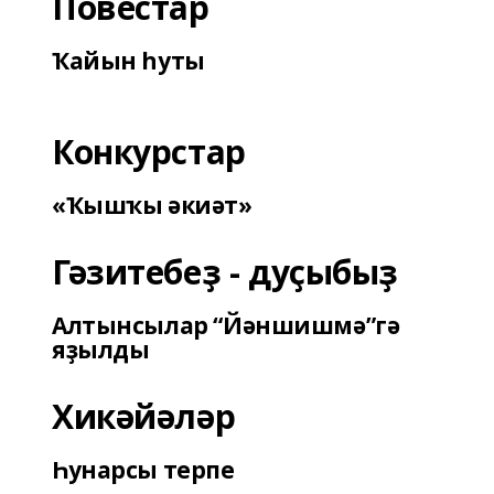
Повестар
Ҡайын һуты
Конкурстар
«Ҡышҡы әкиәт»
Гәзитебеҙ - дуҫыбыҙ
Алтынсылар “Йәншишмә”гә
яҙылды
Хикәйәләр
Һунарсы терпе