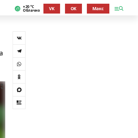
+20 °С
VK
OK
Макс
Облачно
а