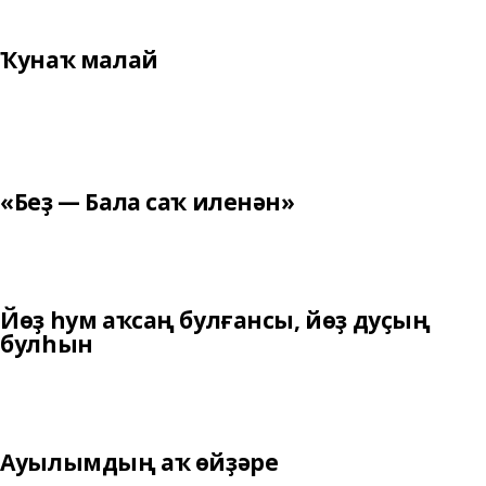
Ҡунаҡ малай
«Беҙ — Бала саҡ иленән»
Йөҙ һум аҡсаң булғансы, йөҙ дуҫың
булһын
Ауылымдың аҡ өйҙәре