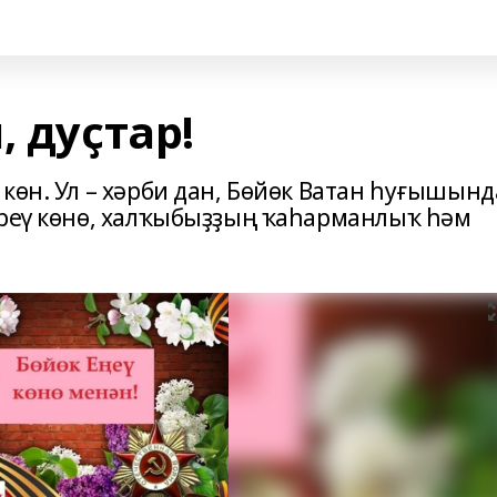
, дуҫтар!
көн. Ул – хәрби дан, Бөйөк Ватан һуғышынд
ереү көнө, халҡыбыҙҙың ҡаһарманлыҡ һәм