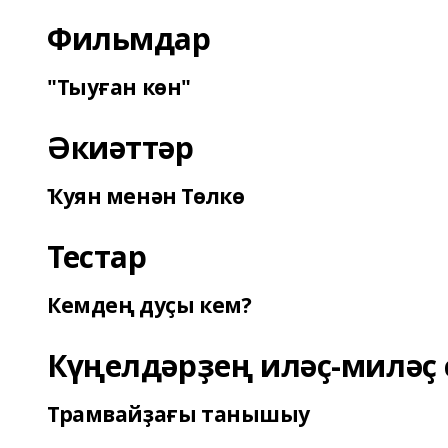
Фильмдар
"Тыуған көн"
Әкиәттәр
Ҡуян менән Төлкө
Тестар
Кемдең дуҫы кем?
Күңелдәрҙең иләҫ-миләҫ 
Трамвайҙағы танышыу