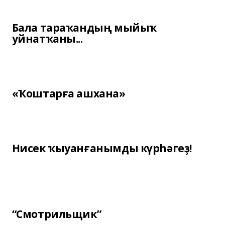
Бала тараҡандың мыйыҡ
уйнатҡаны...
«Ҡоштарға ашхана»
Нисек ҡыуанғанымды күрһәгеҙ!
“Смотрильщик”