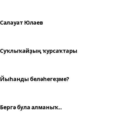
Салауат Юлаев
Суҡлыҡайҙың ҡурсаҡтары
Йыһанды беләһегеҙме?
Бергә була алманыҡ...