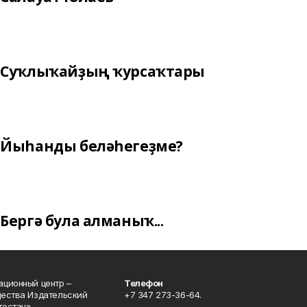
Суҡлыҡайҙың ҡурсаҡтары
Йыһанды беләһегеҙме?
Бергә була алманыҡ...
ционный центр –
Телефон
щества Издательский
+7 347 273-36-64.
остан».