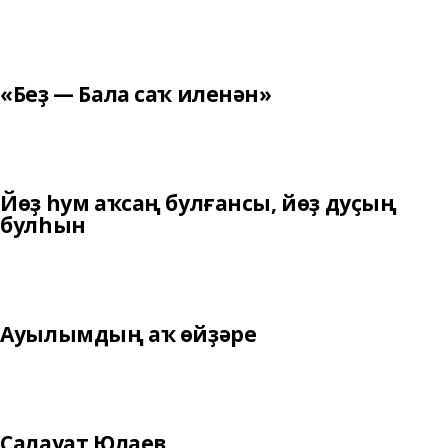
«Беҙ — Бала саҡ иленән»
Йөҙ һум аҡсаң булғансы, йөҙ дуҫың
булһын
Ауылымдың аҡ өйҙәре
Салауат Юлаев