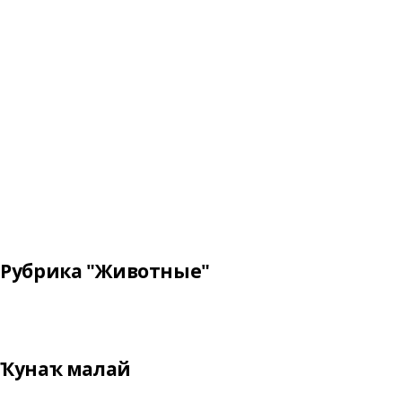
Рубрика "Животные"
Ҡунаҡ малай