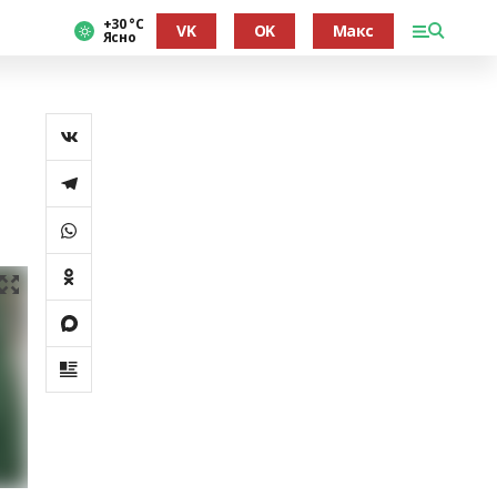
+30 °С
VK
OK
Макс
Ясно