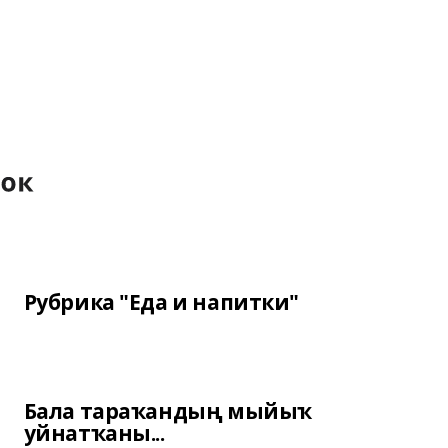
Рубрика "Еда и напитки"
Бала тараҡандың мыйыҡ
уйнатҡаны...