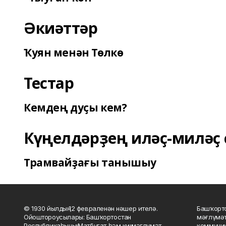
Әкиәттәр
Ҡуян менән Төлкө
Тестар
Кемдең дуҫы кем?
Күңелдәрҙең иләҫ-миләҫ 
Трамвайҙағы танышыу
© 1930 йылдың 12 февраленән нәшер ителә.
Башҡорто
Ойоштороусылары: Башҡортостан
мәғлүмәт
Республикаһының Матбуғат һәм киң мәғлүмәт
коммуник