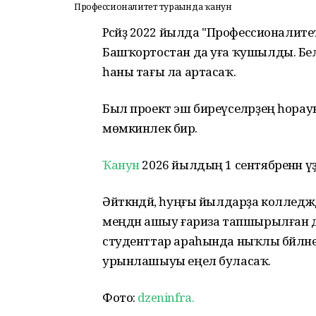
Профессионалитет тураһында ҡанун
Рәсәйҙә 2022 йылда "Профессионали
Башҡортостан да уға ҡушылды. Бе
һаны тағы ла артасаҡ.
Был проект эш биреүселәрҙең һорауы
мөмкинлек бирә.
Ҡанун
2026 йылдың 1 сентябренән үҙ к
Әйткәндәй, һуңғы йылдарҙа колледж
меңдән ашыу ғариза тапшырылған д
студенттар араһында ныҡлы бәйләнеш
урынлашыуы еңел буласаҡ.
Фото:
dzeninfra.