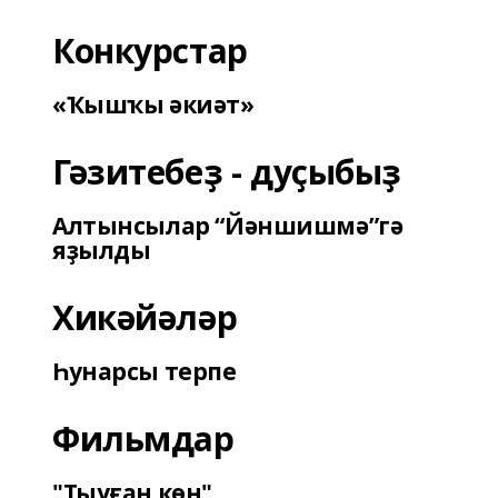
Конкурстар
«Ҡышҡы әкиәт»
Гәзитебеҙ - дуҫыбыҙ
Алтынсылар “Йәншишмә”гә
яҙылды
Хикәйәләр
Һунарсы терпе
Фильмдар
"Тыуған көн"