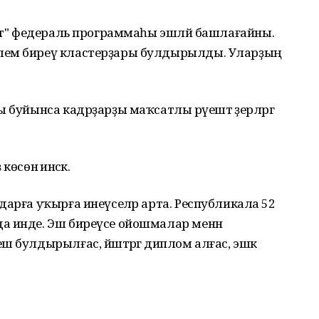
тет" федераль программаһы эшләй башлағайны.
лем биреү кластерҙары булдырылды. Уларҙың
 буйынса кадрҙарҙы маҡсатлы рәүештә әҙерләргә
өсөнә инәсәк.
дарға уҡырға инеүселәр арта. Республикала 52
а инде. Эш биреүсе ойошмалар менән
 булдырылғас, йәштәргә диплом алғас, эшкә