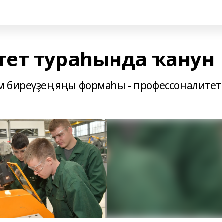
ет тураһында ҡанун
м биреүҙең яңы формаһы - профессоналитет