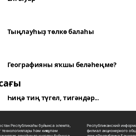
Тыңлауһыҙ төлкө балаһы
Географияны яҡшы беләһеңме?
сағы
Һиңә тиң түгел, тигәндәр...
стан Республикаһы буйынса элемтә,
Республиканский информа
 технологиялары һәм киңкүләм
филиал акционерного об
ациялар өлкәһендә күҙәтеү буйынса
дом «Республика Башкорт