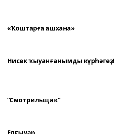
«Ҡоштарға ашхана»
Нисек ҡыуанғанымды күрһәгеҙ!
“Смотрильщик”
Елғыуар