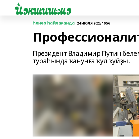
Һөнәр һайлағанда
24 ИЮЛЯ 2025, 10:56
Профессионалит
Президент Владимир Путин беле
тураһында ҡанунға ҡул ҡуйҙы.