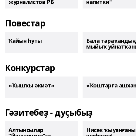
журналистов РБ
напитки"
Повестар
Ҡайын һуты
Бала тараҡанды
мыйыҡ уйнатҡаны
Конкурстар
«Ҡышҡы әкиәт»
«Ҡоштарға ашха
Гәзитебеҙ - дуҫыбыҙ
Алтынсылар
Нисек ҡыуанған
“Йәншишмә”гә
күрһәгеҙ!