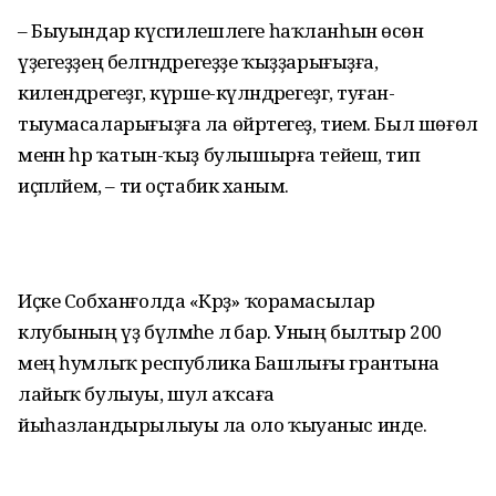
– Быуындар күсәгилешлеге һаҡланһын өсөн
үҙегеҙҙең белгәндәрегеҙҙе ҡыҙҙарығыҙға,
килендәрегеҙгә, күрше-күләндәрегеҙгә, туған-
тыумасаларығыҙға ла өйрәтегеҙ, тием. Был шөғөл
менән һәр ҡатын-ҡыҙ булышырға тейеш, тип
иҫәпләйем, – ти оҫтабикә ханым.
Иҫке Собханғолда «Кәрәҙ» ҡорамасылар
клубының үҙ бүлмәһе лә бар. Уның былтыр 200
мең һумлыҡ республика Башлығы грантына
лайыҡ булыуы, шул аҡсаға
йыһазландырылыуы ла оло ҡыуаныс инде.