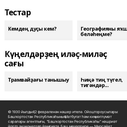
Тестар
Кемдең дуҫы кем?
Географияны яҡ
беләһеңме?
Күңелдәрҙең иләҫ-миләҫ
сағы
Трамвайҙағы танышыу
Һиңә тиң түгел,
тигәндәр...
© 1930 йылдың 12 февраленән нәшер ителә. Ойоштороусылары:
Башҡортостан Республикаһының Матбуғат һәм киң мәғлүмәт
саралары агентлығы, "Башҡортостан Республикаһы" нәшриәт
йорто акционерҙар йәмғиәте. Баш мөхәррире — Мирсәйет