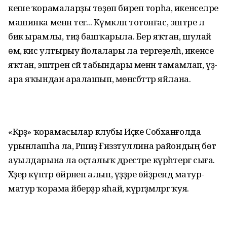
кеше ҡорамаларҙы төҙөп биреп торһа, икенселәре
машинка менән тегә... Күмәкләп тотонғас, эштәре лә
бик ырамлы, тиҙ башҡарыла. Бер яҡтан, шулай
өмә, кис ултырыу йолалары ла тергеҙелһә, икенсе
яҡтан, эштәрен сәй табындары менән тамамлап, үҙ-
ара яҡындан ара­лашып, мөнәсәбәттәр яйлана.
«Кәрәҙ» ҡорамасылар клубы Иҫке Собханғолда
урынлашһа ла, Рәшиҙә Ғиззәтуллина райондың бөтә
ауылдарына ла оҫталыҡ дәрестәре күрһәтергә сыға.
Хәҙер күптәр өйрәнеп алып, үҙҙәре өйҙәрендә матур-
матур ҡорама әйберҙәр яһай, күргәҙмәләргә ҡуя.