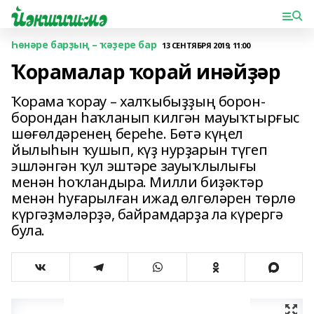
Һөнәре барҙың – ҡәҙере бар
13 СЕНТЯБРЯ 2019, 11:00
Ҡорамалар ҡорай инәйҙәр
Ҡорама ҡорау – халҡыбыҙҙың борон-
борондан һаҡланып килгән мауыҡтырғыс
шөғөлдәренең береһе. Бөтә күңел
йылыһын ҡушып, күҙ нурҙарын түгеп
эшләнгән ҡул эштәре зауыҡлылығы
менән һоҡландыра. Милли биҙәктәр
менән һуғарылған ижад өлгөләрен төрлө
күргәҙмәләрҙә, байрамдарҙа ла күрергә
була.