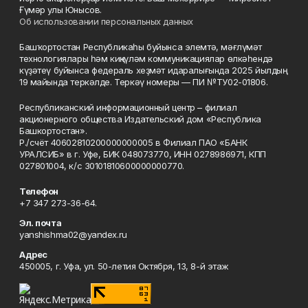
Ғүмәр улы Юнысов.
Об использовании персональных данных
Башҡортостан Республикаһы буйынса элемтә, мәғлүмәт
технологиялары һәм киңкүләм коммуникациялар өлкәһендә
күҙәтеү буйынса федераль хеҙмәт идаралығында 2025 йылдың
19 майында теркәлде. Теркәү номеры — ПИ №ТУ02-01806.
Республиканский информационный центр – филиал
акционерного общества Издательский дом «Республика
Башкортостан».
Р./счёт 40602810200000000005 в Филиал ПАО «БАНК
УРАЛСИБ» в г. Уфе, БИК 048073770, ИНН 0278986971, КПП
027801004, к/с 30101810600000000770.
Телефон
+7 347 273-36-64.
Эл. почта
yanshishma02@yandex.ru
Адрес
450005, г. Уфа, ул. 50-летия Октября, 13, 8-й этаж