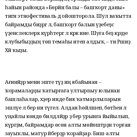
һайын районда «Бөрйән балы – башҡорт даны»
тигән этнофестиваль дә ойошторола. Шул ваҡытта
байрамды биҙәргә лә, башҡорт балын үҙебеҙсә
үҙенсәлеклерәк күрһәтергә лә кәрәк ине. Шуға беҙ кәрәҙҙе
клубыбыҙҙың төп темаһы итеп алдыҡ, – ти Рәшиҙә
Хәй ҡыҙы.
Ағинәйҙәр менән эште тәүҙә иң ябайынан –
ҡорамаларҙы ҡатырғаға ултырnыу юлынан
башлаһалар, хәҙер инде бик ҡатмарлыларын
эшләүе лә бер ни түгел. Алдан һөйләшеп, бөтәһенә лә
уңайлы көндө билдәләйҙәр ҙә бер урынға йыйылып,
күргәҙмә, байрамдар өсөн алты мөйөштәрҙән торған
зауыҡлы, матур әйберҙәр ҡорайҙар. Биш-алты