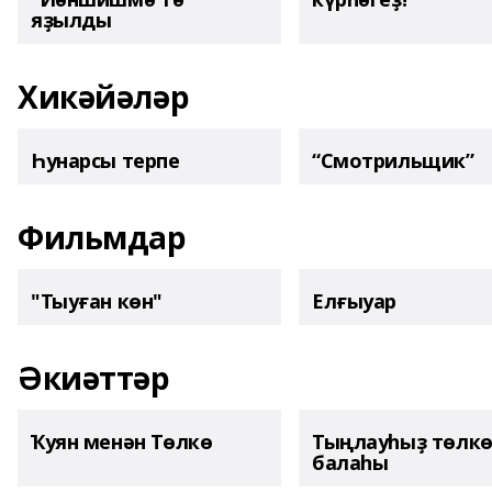
яҙылды
Хикәйәләр
Һунарсы терпе
“Смотрильщик”
Фильмдар
"Тыуған көн"
Елғыуар
Әкиәттәр
Ҡуян менән Төлкө
Тыңлауһыҙ төлк
балаһы