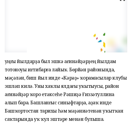
Һуңғы йылдарҙа был эшкә ағинәйҙәрҙең йылдам
тотоноуы иғтибарға лайыҡ. Бөрйән районында,
мәҫәлән, биш йыл инде «Кәрәҙ» ҡорамасылар клубы
эшләп килә. Уны хаҡлы ялдағы уҡытыусы, район
ағинәйҙәр ҡоро етәксеһе Рәшиҙә Ғиззәтуллина
алып бара. Башланғыс синыфтарҙа, аҙаҡ инде
Башҡортостан тарихы һәм мәҙәниәтенән уҡытҡан
саҡта­рында уҡ ҡул эштәре менән булыша.