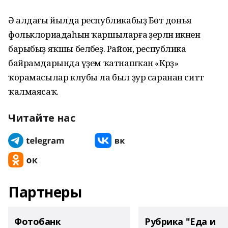
Ә алдағы йылда республикабыҙ Бөтә донъя
фольклориадаһын ҡаршыларға әҙерләнә икәнен
барыбыҙ яҡшы беләбеҙ. Район, республика
байрамдарында әүҙем ҡатнашҡан «Кәрәҙ»
ҡорамасылар клубы ла был ҙур саранан ситтә
ҡалмаясаҡ.
Читайте нас
Партнеры
Фотобанк
Рубрика "Еда и