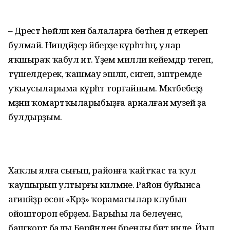
– Дәрестә һөйләп кенә балаларға бөтәһен дә еткереп
булмай. Ниндәйҙер әйберҙе күрһәтһәң, улар
яҡшыраҡ ҡабул итә. Үҙем милли кейемдәр тегеп,
түшелдерек, ҡашмау эшләп, сигеп, эштә­ремде
уҡыусыларыма күрһәтә торғайным. Мәктәбебеҙҙә
мәҙәни ҡомарт­ҡыларыбыҙға арналған музей ҙа
булдырҙым.
Хаҡлы ялға сығып, районға ҡайт­ҡас та ҡул
ҡаушырып ултырғы килмәне. Район буйынса
ағинәй­ҙәр өсөн «Кәрәҙ» ҡорамасылар клубын
ойоштороп ебәрҙем. Барыһы ла белеүенсә,
башҡорт балы Бөрйәндең бренды бит инде. Йыл