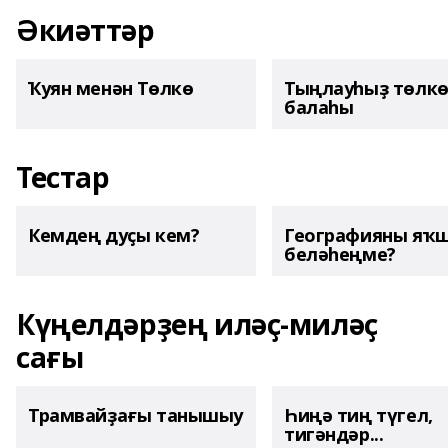
Әкиәттәр
Ҡуян менән Төлкө
Тыңлауһыҙ төлк
балаһы
Тестар
Кемдең дуҫы кем?
Географияны яҡ
беләһеңме?
Күңелдәрҙең иләҫ-миләҫ
сағы
Трамвайҙағы танышыу
Һиңә тиң түгел,
тигәндәр...