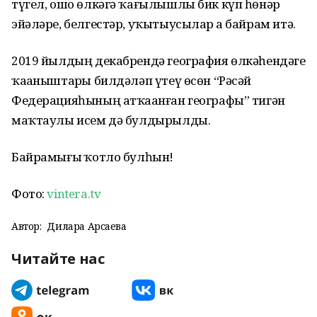
түгел, ошо өлкәгә ҡағылышлы бик күп һөнәр
эйәләре, белгестәр, уҡытыусылар ҙа байрам итә.
2019 йылдың декабрендә география өлкәһендәге
ҡаҙаныштарҙы билдәләп үтеү өсөн “Рәсәй
Федерацияһының атҡаҙанған географы” тигән
маҡтаулы исем дә булдырылды.
Байрамығыҙ ҡотло булһын!
Фото:
vintera.tv
Автор:
Дилара Арсаева
Читайте нас