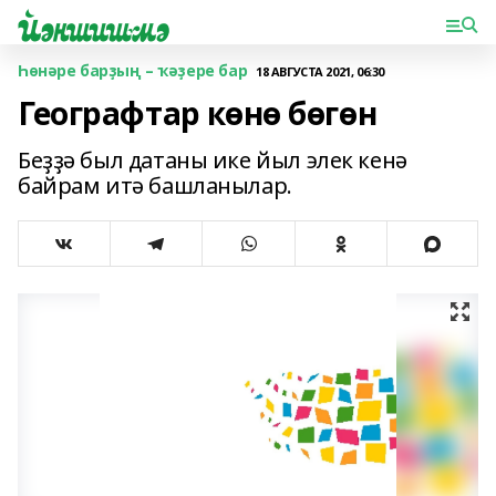
Һөнәре барҙың – ҡәҙере бар
18 АВГУСТА 2021, 06:30
Географтар көнө бөгөн
Беҙҙә был датаны ике йыл элек кенә
байрам итә башланылар.