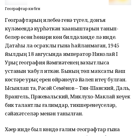
Географтар көнө бөгөн
Географтарҙың илебеҙҙә генә түгел, донъя
күләмендә күрһәткән ҡаҙаныштарын танып-
белер өсөн һөнәри көн билдәләнде лә инде.
Датаһы ла осраҡлы ғына һайланмаған, 1945
йылдың 18 авгусында император Николай I
Урыҫ география йәмғиәтенең ваҡытлыса
уставын ҡабул иткән. Бының төп маҡсаты йәш
көстәрҙе урыҫ ерен өйрәнеүгә йәлеп итеү булған.
Ысынлап та, Рәсәй Семёнов – Тян-Шанский, Даль,
Врангель, Пржевальский, Миклухо-Маклай кеүек
бик талантлы ғалимдар, тикшеренеүселәр,
сәйәхәтселәр менән танылған.
Хәҙер инде был көндө ғалим-географтар ғына