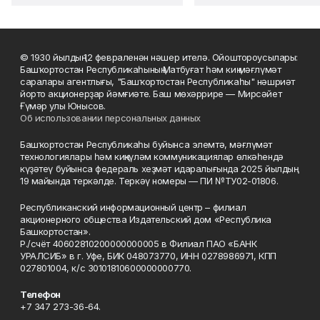
© 1930 йылдың 12 февраленән нәшер ителә. Ойоштороусылары:
Башҡортостан Республикаһының Матбуғат һәм киң мәғлүмәт
саралары агентлығы, "Башҡортостан Республикаһы" нәшриәт
йорто акционерҙар йәмғиәте. Баш мөхәррире — Мирсәйет
Ғүмәр улы Юнысов.
Об использовании персональных данных
Башҡортостан Республикаһы буйынса элемтә, мәғлүмәт
технологиялары һәм киңкүләм коммуникациялар өлкәһендә
күҙәтеү буйынса федераль хеҙмәт идаралығында 2025 йылдың
19 майында теркәлде. Теркәү номеры — ПИ №ТУ02-01806.
Республиканский информационный центр – филиал
акционерного общества Издательский дом «Республика
Башкортостан».
Р./счёт 40602810200000000005 в Филиал ПАО «БАНК
УРАЛСИБ» в г. Уфе, БИК 048073770, ИНН 0278986971, КПП
027801004, к/с 30101810600000000770.
Телефон
+7 347 273-36-64.