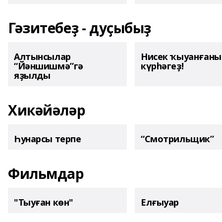
Гәзитебеҙ - дуҫыбыҙ
Алтынсылар
Нисек ҡыуанған
“Йәншишмә”гә
күрһәгеҙ!
яҙылды
Хикәйәләр
Һунарсы терпе
“Смотрильщик”
Фильмдар
"Тыуған көн"
Елғыуар