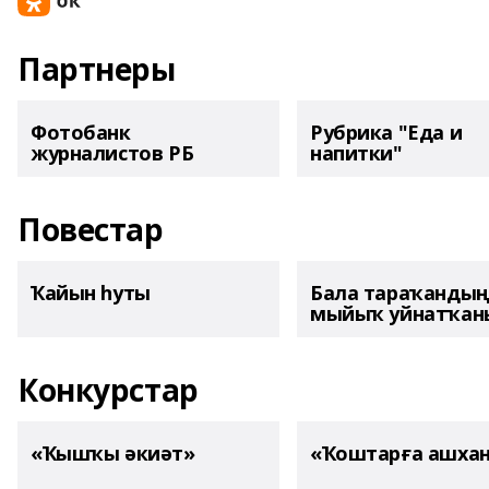
Партнеры
Фотобанк
Рубрика "Еда и
журналистов РБ
напитки"
Повестар
Ҡайын һуты
Бала тараҡанды
мыйыҡ уйнатҡаны
Конкурстар
«Ҡышҡы әкиәт»
«Ҡоштарға ашха