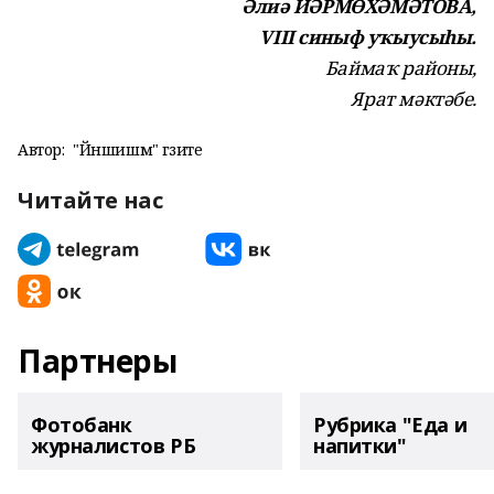
Әлиә ЙӘРМӨХӘМӘТОВА,
VIII синыф уҡыусыһы.
Баймаҡ районы,
Ярат мәктәбе.
Автор:
"Йәншишмә" гәзите
Читайте нас
Партнеры
Фотобанк
Рубрика "Еда и
журналистов РБ
напитки"