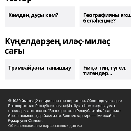
Кемдең дуҫы кем?
Географияны яҡ
беләһеңме?
Күңелдәрҙең иләҫ-миләҫ
сағы
Трамвайҙағы танышыу
Һиңә тиң түгел,
тигәндәр...
© 1930 йылдың 12 февраленән нәшер ителә. Ойоштороусылары:
Башҡортостан Республикаһының Матбуғат һәм киң мәғлүмәт
саралары агентлығы, "Башҡортостан Республикаһы" нәшриәт
йорто акционерҙар йәмғиәте. Баш мөхәррире — Мирсәйет
Ғүмәр улы Юнысов.
Об использовании персональных данных