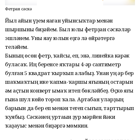
Фетрҙан сәскә
Йыл һайын үҙем яһаған уйынсыҡтар менән
шыршыны биҙәйем. Был юлы фетрҙан сәскәләр
эшләнем. Уны яһау юлын һеҙгә лә өйрәтергә
теләйем.
Бының өсөн фетр, ҡайсы, еп, энә, линейка кәрәк
буласаҡ. Иң беренсе яҡтары 4-әр сантиметр
булған 5 квадрат ҡырҡып алабыҙ. Унан һуң һәр бер
шаҡмаҡтың ике ҡапма-ҡаршы яғының остарын
һәм аҫтын конверт һымаҡ итеп бөкләйбеҙ. Өҫкө яғы
ғына шул көйө тороп ҡала. Артабан улар­ҙың
барыһын да бер еп менән тегеп сығып, тарттырып
ҡуябыҙ. Сәскәнең уртаһын ҙур мәрйен йәки
ҡаҙауыс менән биҙәргә мөмкин.