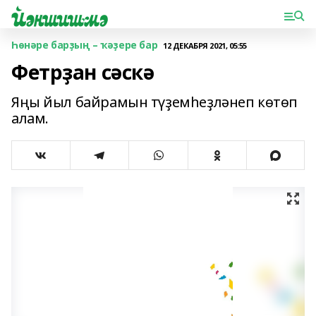
Һөнәре барҙың – ҡәҙере бар
12 ДЕКАБРЯ 2021, 05:55
Фетрҙан сәскә
Яңы йыл байрамын түҙем­һеҙләнеп көтөп
алам.