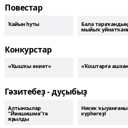
Повестар
Ҡайын һуты
Бала тараҡанды
мыйыҡ уйнатҡаны
Конкурстар
«Ҡышҡы әкиәт»
«Ҡоштарға ашха
Гәзитебеҙ - дуҫыбыҙ
Алтынсылар
Нисек ҡыуанған
“Йәншишмә”гә
күрһәгеҙ!
яҙылды