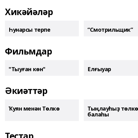
Хикәйәләр
Һунарсы терпе
“Смотрильщик”
Фильмдар
"Тыуған көн"
Елғыуар
Әкиәттәр
Ҡуян менән Төлкө
Тыңлауһыҙ төлк
балаһы
Тестар