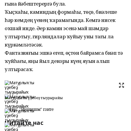
ғына йәбештерергә була.
Ҡыҫҡаһы, каминдың формаһы, төҫө, биҙәлеше
һәр кемдең үҙенең ҡарамағында. Кемгә нисек
оҡшай инде. Әҙер камин эсенә май шәмдәр
ултыртыу, гирляндалар ҡуйыу уны тағы ла
күркәмләтәсәк.
Фантазияғыҙҙы эшкә егеп, өҫтөн байрамса биҙәп тә
ҡуйһағыҙ, яңы йыл декоры күҙҙең яуын алып
ултырасаҡ.
Матурлыҡты үҙебеҙ тыуҙырайыҡ
Автор:
"Йәншишмә" гәзите
Читайте нас