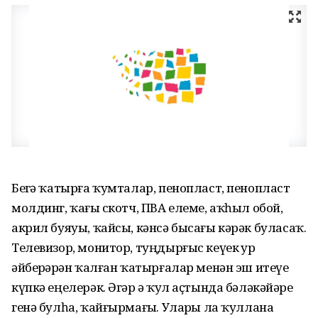
Беҙгә ҡатырға ҡумталар, пенопласт, пенопласт
молдинг, ҡағыҙ скотч, ПВА елеме, аҡһыл обой,
акрил буяуы, ҡайсы, кәнсә бысағы кәрәк буласаҡ.
Телевизор, монитор, туңдыр­ғыс кеүек ҙур
әйберҙәрҙән ҡал­ған ҡатырғалар менән эш итеүе
күпкә еңелерәк. Әгәр ҙә ҡул аҫтында бәләкәйҙәре
генә булһа, ҡайғырмағыҙ. Уларҙы ла ҡуллана