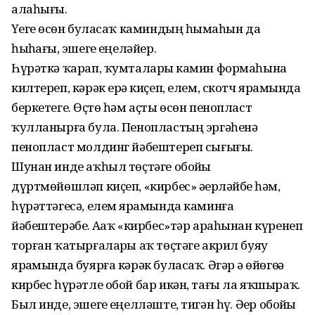
алаһығыҙ.
Үҙегеҙ өсөн буласаҡ каминдың һыҙмаһын да
һыҙһағыҙ, эшегеҙ еңеләйер.
Һүрәткә ҡарап, ҡумталарҙы камин формаһына
килтереп, кәрәк ерҙә киҫеп, елем, скотч ярҙамында
беркетегеҙ. Өҫтө һәм аҫты өсөн пенопласт
ҡулланырға була. Пенопластың эргәһенә
пенопласт молдинг йәбештереп сығығыҙ.
Шунан инде аҡһыл төҫтәге обойҙы
дүртмөйөшләп киҫеп, «кирбес» әҙерләйбеҙ һәм,
һүрәттәгесә, елем ярҙамында каминға
йәбештерәбеҙ. Аҙаҡ «кирбес»тәр араһынан күренеп
торған ҡатырғаларҙы аҡ төҫтәге акрил буяу
ярҙамында буярға кәрәк буласаҡ. Әгәр ҙә өйөгөҙҙә
кирбес һүрәтле обой бар икән, тағы ла яҡшыраҡ.
Был инде, эшегеҙ еңелләште, тигән һүҙ. Әҙер обойҙы