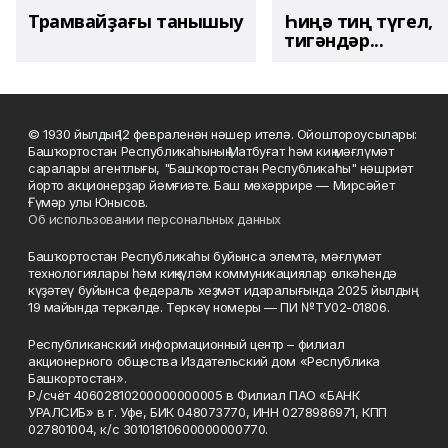
Трамвайҙағы танышыу
Һиңә тиң түгел,
тигәндәр...
© 1930 йылдың 12 февраленән нәшер ителә. Ойоштороусылары:
Башҡортостан Республикаһының Матбуғат һәм киң мәғлүмәт
саралары агентлығы, "Башҡортостан Республикаһы" нәшриәт
йорто акционерҙар йәмғиәте. Баш мөхәррире — Мирсәйет
Ғүмәр улы Юнысов.
Об использовании персональных данных
Башҡортостан Республикаһы буйынса элемтә, мәғлүмәт
технологиялары һәм киңкүләм коммуникациялар өлкәһендә
күҙәтеү буйынса федераль хеҙмәт идаралығында 2025 йылдың
19 майында теркәлде. Теркәү номеры — ПИ №ТУ02-01806.
Республиканский информационный центр – филиал
акционерного общества Издательский дом «Республика
Башкортостан».
Р./счёт 40602810200000000005 в Филиал ПАО «БАНК
УРАЛСИБ» в г. Уфе, БИК 048073770, ИНН 0278986971, КПП
027801004, к/с 30101810600000000770.