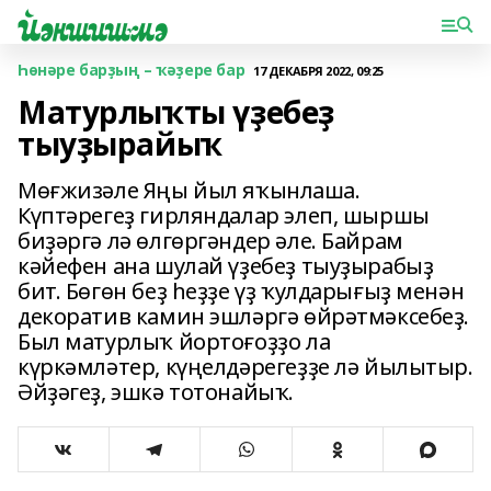
Һөнәре барҙың – ҡәҙере бар
17 ДЕКАБРЯ 2022, 09:25
Матурлыҡты үҙебеҙ
тыуҙырайыҡ
Мөғжизәле Яңы йыл яҡынлаша.
Күптәрегеҙ гирляндалар элеп, шыршы
биҙәргә лә өлгөргәндер әле. Байрам
кәйефен ана шулай үҙебеҙ тыуҙырабыҙ
бит. Бөгөн беҙ һеҙҙе үҙ ҡулдарығыҙ менән
декоратив камин эшләргә өйрәтмәксебеҙ.
Был матурлыҡ йортоғоҙҙо ла
күркәмләтер, күңелдәрегеҙҙе лә йылытыр.
Әйҙәгеҙ, эшкә тотонайыҡ.