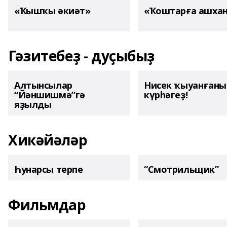
«Ҡышҡы әкиәт»
«Ҡоштарға ашха
Гәзитебеҙ - дуҫыбыҙ
Алтынсылар
Нисек ҡыуанған
“Йәншишмә”гә
күрһәгеҙ!
яҙылды
Хикәйәләр
Һунарсы терпе
“Смотрильщик”
Фильмдар