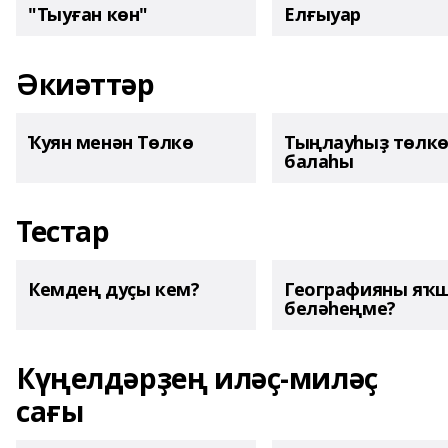
"Тыуған көн"
Елғыуар
Әкиәттәр
Ҡуян менән Төлкө
Тыңлауһыҙ төлк
балаһы
Тестар
Кемдең дуҫы кем?
Географияны яҡ
беләһеңме?
Күңелдәрҙең иләҫ-миләҫ
сағы