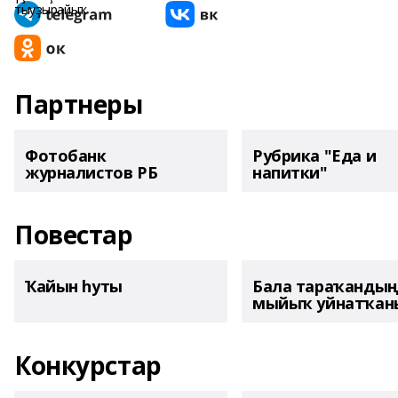
Партнеры
Фотобанк
Рубрика "Еда и
журналистов РБ
напитки"
Повестар
Ҡайын һуты
Бала тараҡанды
мыйыҡ уйнатҡаны
Конкурстар