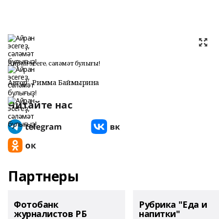
Айран эсегеҙ, сәләмәт булығыҙ!
Автор:
Римма Баймырҙина
Читайте нас
Партнеры
Фотобанк
Рубрика "Еда и
журналистов РБ
напитки"