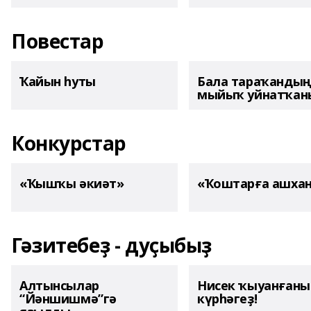
Повестар
Ҡайын һуты
Бала тараҡанды
мыйыҡ уйнатҡаны
Конкурстар
«Ҡышҡы әкиәт»
«Ҡоштарға ашха
Гәзитебеҙ - дуҫыбыҙ
Алтынсылар
Нисек ҡыуанған
“Йәншишмә”гә
күрһәгеҙ!