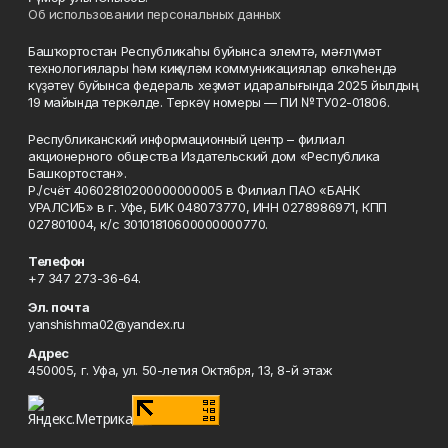
Об использовании персональных данных
Башҡортостан Республикаһы буйынса элемтә, мәғлүмәт
технологиялары һәм киңкүләм коммуникациялар өлкәһендә
күҙәтеү буйынса федераль хеҙмәт идаралығында 2025 йылдың
19 майында теркәлде. Теркәү номеры — ПИ №ТУ02-01806.
Республиканский информационный центр – филиал
акционерного общества Издательский дом «Республика
Башкортостан».
Р./счёт 40602810200000000005 в Филиал ПАО «БАНК
УРАЛСИБ» в г. Уфе, БИК 048073770, ИНН 0278986971, КПП
027801004, к/с 30101810600000000770.
Телефон
+7 347 273-36-64.
Эл. почта
yanshishma02@yandex.ru
Адрес
450005, г. Уфа, ул. 50-летия Октября, 13, 8-й этаж