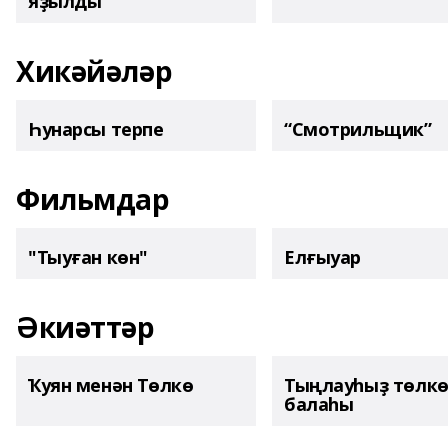
яҙылды
Хикәйәләр
Һунарсы терпе
“Смотрильщик”
Фильмдар
"Тыуған көн"
Елғыуар
Әкиәттәр
Ҡуян менән Төлкө
Тыңлауһыҙ төлк
балаһы