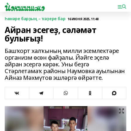
Һөнәре барҙың – ҡәҙере бар
16 ИЮНЯ 2025, 11:48
Айран эсегеҙ, сәләмәт
булығыҙ!
Башҡорт халҡының милли эсемлектәре
организм өсөн файҙалы. Йәйге эҫелә
айран эсергә кәрәк. Уны беҙгә
Стәрлетамаҡ районы Наумовка ауылынан
Айназ Мәхмүтов эшләргә өйрәтте.