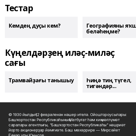
Тестар
Кемдең дуҫы кем?
Географияны яҡ
беләһеңме?
Күңелдәрҙең иләҫ-миләҫ
сағы
Трамвайҙағы танышыу
Һиңә тиң түгел,
тигәндәр...
© 1930 йылдың 12 февраленән нәшер ителә. Ойоштороусылары:
Башҡортостан Республикаһының Матбуғат һәм киң мәғлүмәт
саралары агентлығы, "Башҡортостан Республикаһы" нәшриәт
йорто акционерҙар йәмғиәте. Баш мөхәррире — Мирсәйет
Ғүмәр улы Юнысов.