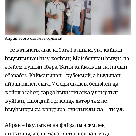
Айран эсегеҙ, сәләмәт булығыҙ!
– Әсе ҡатыҡты ағас көбөгә һалдым, уға ҡайнап
һыуытылған һыу ҡояһың. Май бешкән һыуҙы ла
әсәйем ҡушып ебәрә. Ҡаты ҡаймаҡты ла һалып
ебәрәбеҙ. Ҡаймағынан – күбекмай, ә һыуынан
айран килеп сыға. Ул яҙылғансы бешәһең дә
ҡойоп эсәһең. Әгәр ҙә һыуытҡысҡа ултыртып
ҡуйһаң, ошондай эҫе көндә хәтәр тәмле,
һыуһынды ла ҡандыра, туҡлыҡлы ла, – ти ул.
Айран – һаулыҡ өсөн файҙалы эсемлек,
ашҡаҙандың эшмәкәрлеген көйләй, унда