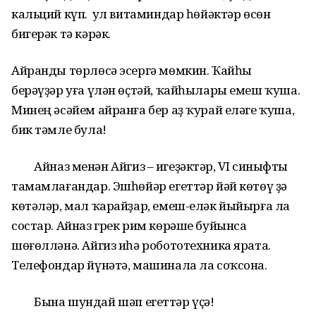
кальций күп. Ә ул витаминдар һөйәктәр өсөн
бигерәк тә кәрәк.
Айранды төрлөсә эсергә мөмкин. Ҡайһы
берәүҙәр уға үлән өҫтәй, ҡайһылары емеш ҡуша.
Минең әсәйем айранға бер аҙ ҡурай еләге ҡуша,
бик тәмле була!
Айназ менән Айгиз – игеҙәктәр, VI синыфты
тамамлағандар. Эшһөйәр егеттәр йәй көтөү ҙә
көтәләр, мал ҡарайҙар, емеш-еләк йыйырға ла
состар. Айназ грек рим көрәше буйынса
шөғөлләнә. Айгиз иһә робототехника ярата.
Телефондар йүнәтә, машинала ла соҡсона.
Бына шундай шәп егеттәр үҫә!