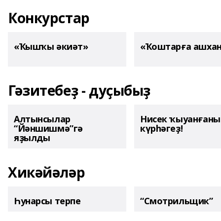
Конкурстар
«Ҡышҡы әкиәт»
«Ҡоштарға ашха
Гәзитебеҙ - дуҫыбыҙ
Алтынсылар
Нисек ҡыуанған
“Йәншишмә”гә
күрһәгеҙ!
яҙылды
Хикәйәләр
Һунарсы терпе
“Смотрильщик”