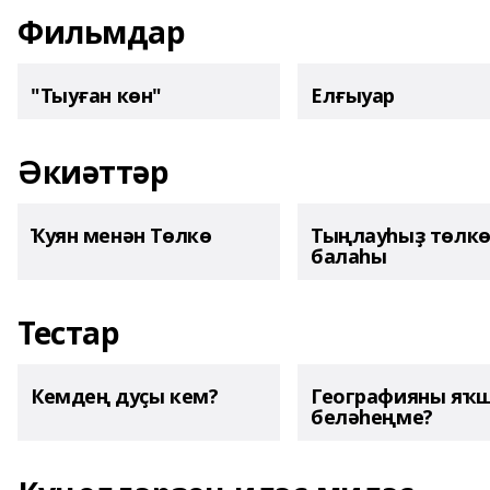
Фильмдар
"Тыуған көн"
Елғыуар
Әкиәттәр
Ҡуян менән Төлкө
Тыңлауһыҙ төлк
балаһы
Тестар
Кемдең дуҫы кем?
Географияны яҡ
беләһеңме?