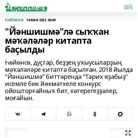
Һөйөнсө
14 МАЯ 2021, 06:09
"Йәншишмә"лә сыҡҡан
мәҡәләләр китапта
баҫылды
Һөйөнсө, дуҫтар, беҙҙең уҡыусыларҙың
мәҡәләләре китапта баҫылған. 2018 йылда
"Йәншишмә" биттәрендә "Тарих яҙабыҙ"
исемле бик йөкмәткеле конкурс
ойошторғайныҡ бит, хәтерегеҙҙәлер,
моғайын.