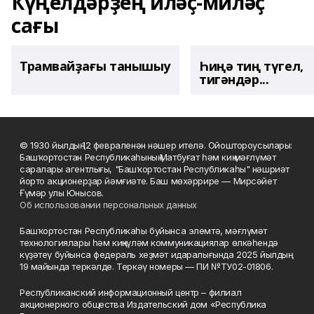
Күңелдәрҙең иләҫ-миләҫ
сағы
Трамвайҙағы танышыу
Һиңә тиң түгел,
тигәндәр...
© 1930 йылдың 12 февраленән нәшер ителә. Ойоштороусылары:
Башҡортостан Республикаһының Матбуғат һәм киң мәғлүмәт
саралары агентлығы, "Башҡортостан Республикаһы" нәшриәт
йорто акционерҙар йәмғиәте. Баш мөхәррире — Мирсәйет
Ғүмәр улы Юнысов.
Об использовании персональных данных
Башҡортостан Республикаһы буйынса элемтә, мәғлүмәт
технологиялары һәм киңкүләм коммуникациялар өлкәһендә
күҙәтеү буйынса федераль хеҙмәт идаралығында 2025 йылдың
19 майында теркәлде. Теркәү номеры — ПИ №ТУ02-01806.
Республиканский информационный центр – филиал
акционерного общества Издательский дом «Республика