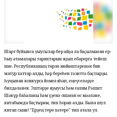
Шарт буйынса уҡыусылар бер ҡайҙа ла баҫылмаған ер-
һыу атамалары тарихтарын яҙып ебәрергә тейеш
ине. Республиканың төрлө мөйөштәренән бик
матур хаттар алдыҡ, һәр береһен гәзиттә баҫтырҙыҡ.
Һуңынан конкурсҡа йомғаҡ яһап, еңеүселәрҙе
билдәләнек. Эштәрҙе яҙыусы һәм ғалим Рәшит
Шәкүр баһаланы һәм үҙенә оҡшаған өс мәҡәләне,
китабымда баҫтырам, тип һорап алды. Бына шул
китап сыҡҡан! "Ерҙең тере хәтере" тип атала ул.