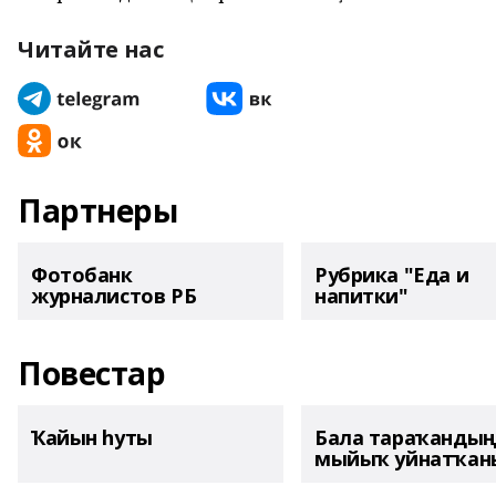
Читайте нас
Партнеры
Фотобанк
Рубрика "Еда и
журналистов РБ
напитки"
Повестар
Ҡайын һуты
Бала тараҡанды
мыйыҡ уйнатҡаны