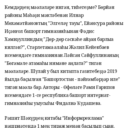
Кемдәрҙең мәҡәләләре ингән, тиһегеҙме? Бөрйән
районы Мәһәҙи мәктәбенән Илнар
Мөхәмәтйәновтың "Элгеләү тауы", Ейәнсура районы
Иҫәнғол башҡорт гимназияһынан Фәдис
Хәмиҙуллиндың "Дөр-дөр сәскәһе ҡайҙан барлыҡҡа
килгән?", Стәрлетамаҡ ҡалаһы Жәлил Кейекбаев
исемендәге гимназиянан Ләйсән Сәйфуллинаның
"Бөгәмәле атамаһы нимәне аңлата?" тигән
мәҡәләләре. Шулай уҡ был китапта гәзитебеҙҙә 2019
йылда баҫылған "Башҡортостан - пәйғәмбәрҙәр иле"
тигән мәҡәлә бар. Авторы - Өфөләге Рәми Ғарипов
исемендәге 1-се республика башҡорт интернат-
гимназияһы уҡыусыһы Фидалиә Ҡудашева.
Рәшит Шәкүрҙең китабы "Информреклама"
нәшриәтендә 1 мең тираж менән баҫылып сыҡҡан.