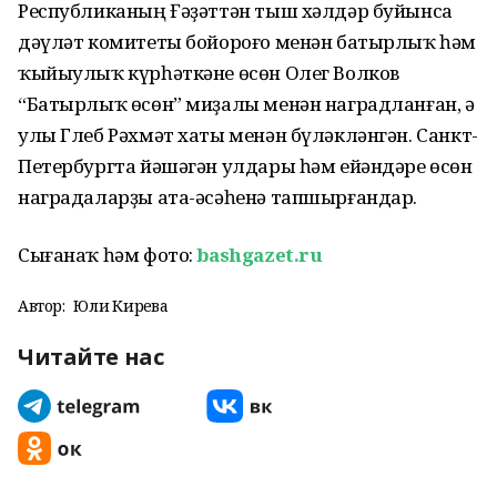
Республиканың Ғәҙәттән тыш хәлдәр буйынса
дәүләт комитеты бойороғо менән батырлыҡ һәм
ҡыйыулыҡ күрһәткәне өсөн Олег Волков
“Батырлыҡ өсөн” миҙалы менән наградланған, ә
улы Глеб Рәхмәт хаты менән бүләкләнгән. Санкт-
Петербургта йәшәгән улдары һәм ейәндәре өсөн
наградаларҙы ата-әсәһенә тапшырғандар.
Сығанаҡ һәм фото:
bashgazet.ru
Автор:
Юлиә Кирәева
Читайте нас