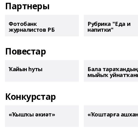
Партнеры
Фотобанк
Рубрика "Еда и
журналистов РБ
напитки"
Повестар
Ҡайын һуты
Бала тараҡанды
мыйыҡ уйнатҡаны
Конкурстар
«Ҡышҡы әкиәт»
«Ҡоштарға ашха