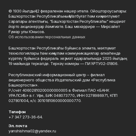
© 1930 йылдың 12 февраленән нәшер ителә. Ойоштороусылары:
Башҡортостан Республикаһының Матбуғат һәм киң мәғлүмәт
саралары агентлығы, "Башҡортостан Республикаһы" нәшриәт
йорто акционерҙар йәмғиәте. Баш мөхәррире — Мирсәйет
Ғүмәр улы Юнысов.
Об использовании персональных данных
Башҡортостан Республикаһы буйынса элемтә, мәғлүмәт
технологиялары һәм киңкүләм коммуникациялар өлкәһендә
күҙәтеү буйынса федераль хеҙмәт идаралығында 2025 йылдың
19 майында теркәлде. Теркәү номеры — ПИ №ТУ02-01806.
Республиканский информационный центр – филиал
акционерного общества Издательский дом «Республика
Башкортостан».
Р./счёт 40602810200000000005 в Филиал ПАО «БАНК
УРАЛСИБ» в г. Уфе, БИК 048073770, ИНН 0278986971, КПП
027801004, к/с 30101810600000000770.
Телефон
+7 347 273-36-64.
Эл. почта
yanshishma02@yandex.ru