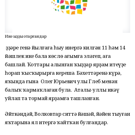
Ике ҡыҙҙы ҡотҡарғандар
Үҙҙәре генә йылғаға һыу инергә килгән 11 һәм 14
йәшлек ике бала көслө ағымға эләгеп, аға
башлай. Ҡоттары алынған ҡыҙҙар ярҙам итеүҙе
һорап ҡысҡырырға керешә. Бәхеттәренә күрә,
яҡында ғына Олег Юрьевич улы Глеб менән
балыҡ ҡармаҡлаған була. Аталы-уллы икәү
уйлап та тормай ярҙамға ташланған.
Әйткәндәй, Волковтар ситтә йәшәй, йәйен тыуған
яҡтарына ял итергә ҡайтҡан булғандар.