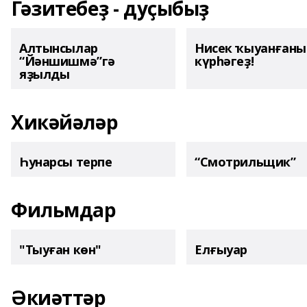
Гәзитебеҙ - дуҫыбыҙ
Алтынсылар
Нисек ҡыуанған
“Йәншишмә”гә
күрһәгеҙ!
яҙылды
Хикәйәләр
Һунарсы терпе
“Смотрильщик”
Фильмдар
"Тыуған көн"
Елғыуар
Әкиәттәр