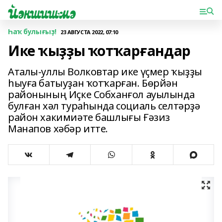
Һаҡ булығыҙ!
23 АВГУСТА 2022, 07:10
Ике ҡыҙҙы ҡотҡарғандар
Аталы-уллы Волковтар ике үҫмер ҡыҙҙы
һыуға батыуҙан ҡотҡарған. Бөрйән
районының Иҫке Собханғол ауылында
булған хәл тураһында социаль селтәрҙә
район хакимиәте башлығы Ғәзиз
Манапов хәбәр итте.