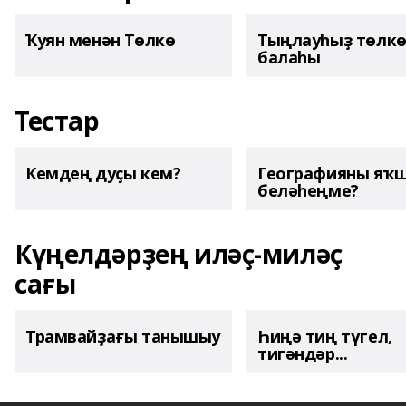
Ҡуян менән Төлкө
Тыңлауһыҙ төлк
балаһы
Тестар
Кемдең дуҫы кем?
Географияны яҡ
беләһеңме?
Күңелдәрҙең иләҫ-миләҫ
сағы
Трамвайҙағы танышыу
Һиңә тиң түгел,
тигәндәр...