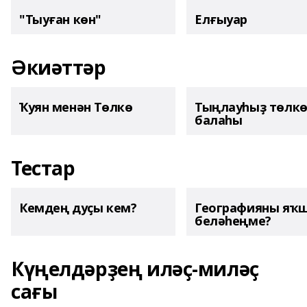
"Тыуған көн"
Елғыуар
Әкиәттәр
Ҡуян менән Төлкө
Тыңлауһыҙ төлк
балаһы
Тестар
Кемдең дуҫы кем?
Географияны яҡ
беләһеңме?
Күңелдәрҙең иләҫ-миләҫ
сағы