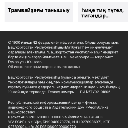
Трамвайҙағы танышыу
Һиңә тиң түгел,
тигәндәр...
© 1930 йылдың 12 февраленән нәшер ителә. Ойоштороусылары:
Башҡортостан Республикаһының Матбуғат һәм киң мәғлүмәт
саралары агентлығы, "Башҡортостан Республикаһы" нәшриәт
йорто акционерҙар йәмғиәте. Баш мөхәррире — Мирсәйет
Ғүмәр улы Юнысов.
Об использовании персональных данных
Башҡортостан Республикаһы буйынса элемтә, мәғлүмәт
технологиялары һәм киңкүләм коммуникациялар өлкәһендә
күҙәтеү буйынса федераль хеҙмәт идаралығында 2025 йылдың
19 майында теркәлде. Теркәү номеры — ПИ №ТУ02-01806.
Республиканский информационный центр – филиал
акционерного общества Издательский дом «Республика
Башкортостан».
Р./счёт 40602810200000000005 в Филиал ПАО «БАНК
УРАЛСИБ» в г. Уфе, БИК 048073770, ИНН 0278986971, КПП
027801004, к/с 30101810600000000770.