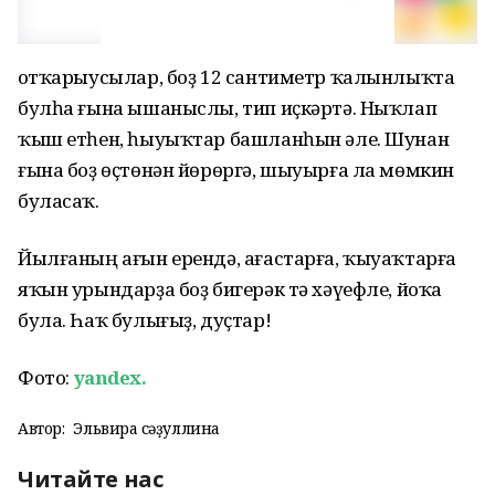
Ҡотҡарыусылар, боҙ 12 сантиметр ҡалынлыҡта
булһа ғына ышаныслы, тип иҫкәртә. Ныҡлап
ҡыш етһен, һыуыҡтар башланһын әле. Шунан
ғына боҙ өҫтөнән йөрөргә, шыуырға ла мөмкин
буласаҡ.
Йылғаның ағын ерендә, ағастарға, ҡыуаҡтарға
яҡын урындарҙа боҙ бигерәк тә хәүефле, йоҡа
була. Һаҡ булығыҙ, дуҫтар!
Фото:
yandex.
Автор:
Эльвира Әсәҙуллина
Читайте нас