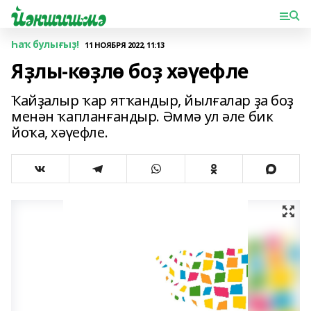
Һаҡ булығыҙ!
11 НОЯБРЯ 2022, 11:13
Яҙлы-көҙлө боҙ хәүефле
Ҡайҙалыр ҡар ятҡандыр, йылғалар ҙа боҙ
менән ҡапланғандыр. Әммә ул әле бик
йоҡа, хәүефле.