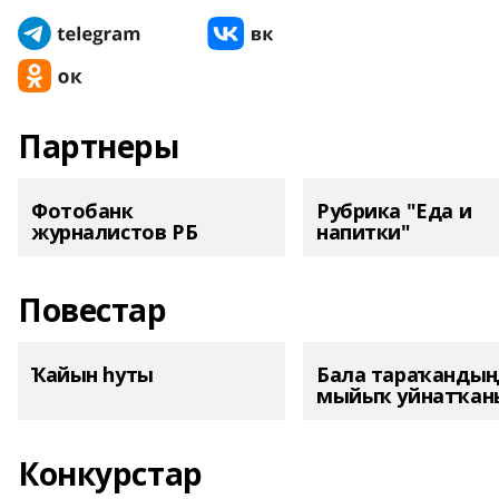
Партнеры
Фотобанк
Рубрика "Еда и
журналистов РБ
напитки"
Повестар
Ҡайын һуты
Бала тараҡанды
мыйыҡ уйнатҡаны
Конкурстар