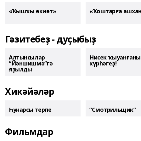
«Ҡышҡы әкиәт»
«Ҡоштарға ашха
Гәзитебеҙ - дуҫыбыҙ
Алтынсылар
Нисек ҡыуанған
“Йәншишмә”гә
күрһәгеҙ!
яҙылды
Хикәйәләр
Һунарсы терпе
“Смотрильщик”
Фильмдар