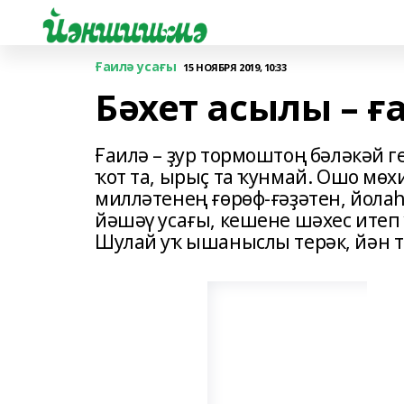
Ғаилә усағы
15 НОЯБРЯ 2019, 10:33
Бәхет асылы – ғ
Ғаилә – ҙур тормоштоң бәләкәй г
ҡот та, ырыҫ та ҡунмай. Ошо мөхи
милләтенең ғөрөф-ғәҙәтен, йолаһ
йәшәү усағы, кешене шәхес итеп 
Шулай уҡ ышаныслы терәк, йән т