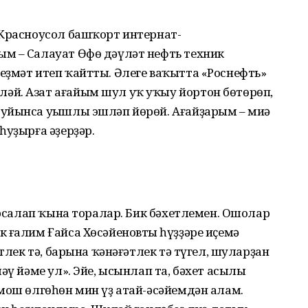
 Красноусол башҡорт интернат-
м – Салауат Өфө дәүләт нефть техник
еҙмәт итеп ҡайтты. Әлеге ваҡытта «Роснефть»
й. Азат ағайым шул уҡ уҡыу йортон бөтөрөп,
уйынса уңышлы эшләп йөрөй. Ағайҙарым – миңә
уҙыр­ға әҙерҙәр.
ҡурсалап ҡына торалар. Бик бәхетлемен. Ошолар
 ғалим Ғайса Хөсәйеновтың һүҙҙәре иҫемә
әтлек тә, барына ҡәнәғәтлек тә түгел, шуларҙан
әү йәме ул». Эйе, ысынлап та, бәхет асылы
мош өлгөһөн мин үҙ атай-әсәйемдән алам.