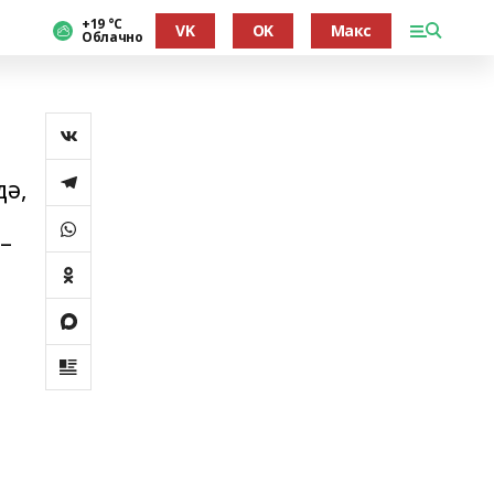
+19 °С
VK
OK
Макс
Облачно
дә,
 –
.