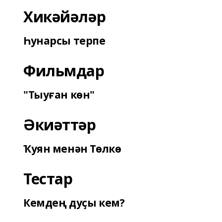
Хикәйәләр
Һунарсы терпе
Фильмдар
"Тыуған көн"
Әкиәттәр
Ҡуян менән Төлкө
Тестар
Кемдең дуҫы кем?