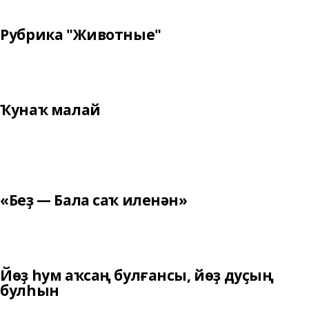
Рубрика "Животные"
Ҡунаҡ малай
«Беҙ — Бала саҡ иленән»
Йөҙ һум аҡсаң булғансы, йөҙ дуҫың
булһын