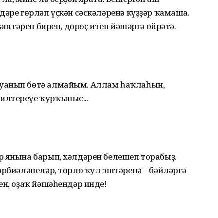
дәре гөрләп үҫкән сәскәләренә күҙҙәр ҡамаша.
ңәштәрен биреп, дөрөҫ итеп йәшәргә өйрәтә.
уанып бөтә алмайым. Аллам һаҡлаһын,
илтереүе ҡурҡыныс...
р янына барып, хәлдәрен белешеп торабыҙ.
әрбиәләнеләр, төрлө ҡул эштәренә – бәйләргә
н, оҙаҡ йәшә­һендәр инде!