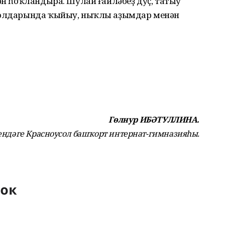
нән һоҡландыра. Шулай ғаиләбеҙ дуҫ, татыу
ш юлдарында ҡыйыу, ныҡлы аҙымдар менән
Гөлнур ИБӘТУЛЛИНА.
ндәге Красноусол
башҡорт интернат-гимназияһы.