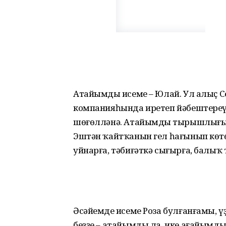
Атайымдың исеме – Юлай. Ул алыҫ 
компанияһында иретеп йәбештереүс
шөғөлләнә. Атайымдың тырышлығы
Эштән ҡайт­ҡанын гел һағынып көт
уйнарға, тәбиғәткә сығырға, балыҡ 
Әсәйемдең исеме Роза булған­ғамы, ү
беҙҙе – атайымды ла, ике ағайымды 