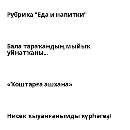
Рубрика "Еда и напитки"
Бала тараҡандың мыйыҡ
уйнатҡаны...
«Ҡоштарға ашхана»
Нисек ҡыуанғанымды күрһәгеҙ!