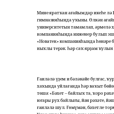
Минең ярат­ҡан ағайымдар икеһе лә
гимназияһында уҡыны. Өлкән ағайы
университетын тамамлап, әрмелә х
компанияһында инженер булып эшлә
«Новатек» компанияһында һөнәре б
ныҡлы терәк. Һәр саҡ ярҙам ҡулын һ
Ғаиләлә үҙем иң бәләкәйе булғас, 
хаҡында уйлағанда һәр ваҡыт бөйөк
төшә: «Бәхет – байлыҡ та, ҡоро рәх
юғары рух байлығы, йән рәхәте, йәш
ғаиләлә шул. Ғөмүмән, бәхетле тор