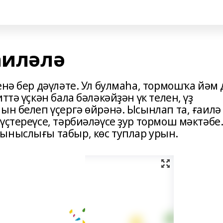
аиләлә
енә бер дәүләте. Ул булмаһа, тормошҡа йәм 
ттә үҫкән бала бәләкәйҙән үк телен, үҙ
ын белеп үҫергә өйрәнә. Ысынлап та, ғаилә
үҫтереүсе, тәрбиәләүсе ҙур тормош мәктәбе
ыныслығы табыр, көс туплар урын.