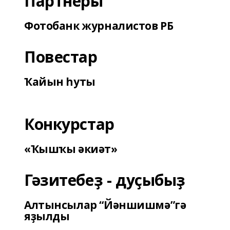
Партнеры
Фотобанк журналистов РБ
Повестар
Ҡайын һуты
Конкурстар
«Ҡышҡы әкиәт»
Гәзитебеҙ - дуҫыбыҙ
Алтынсылар “Йәншишмә”гә
яҙылды