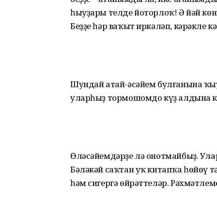
һыуҙары телде йоторлоҡ! Ә йәй көн
Беҙҙе һәр ваҡыт иркәләп, кәрәкле кә
Шундай атай-әсәйем булғанына ҡы
уларһыҙ тормошомдо күҙ алдына к
Өләсәйемдәрҙе лә онотмайбыҙ. Ула
Бәләкәй саҡтан уҡ китапҡа һөйөү т
һәм сигергә өйрәттеләр. Рәхмәтлеме