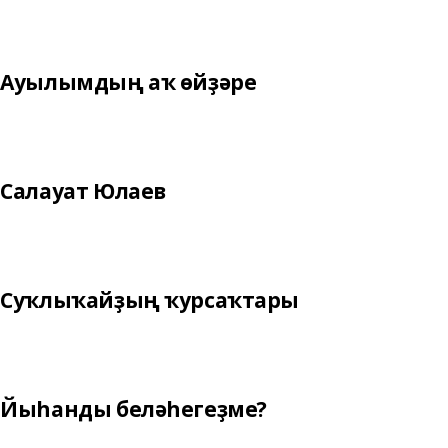
Ауылымдың аҡ өйҙәре
Салауат Юлаев
Суҡлыҡайҙың ҡурсаҡтары
Йыһанды беләһегеҙме?