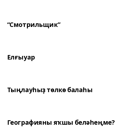
“Смотрильщик”
Елғыуар
Тыңлауһыҙ төлкө балаһы
Географияны яҡшы беләһеңме?