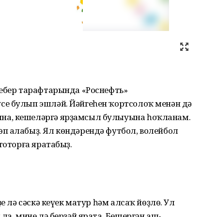
Себер тарафтарында «Роснефть»
е булып эшләй. Йәйгеһен ҡортсолоҡ менән дә
на, кешеләргә ярҙамсыл булыуына һоҡланам.
өп алабыҙ. Ял көндәрендә футбол, волейбол
тоторға яратабыҙ.
ҙе лә сәскә кеүек матур һәм алсаҡ йөҙлө. Ул
ла, ми­не лә берҙәй ярата. Бешергән аш-