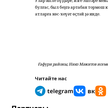
Улар ипле һүҙҙәре, изге эштәре ме
булғас, был беҙгә артабан тормо
атларға көс-ҡеүәт өҫтәй ҙә инде.
Ғафури районы,
Нияз Мәжитов исеме
Читайте нас