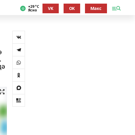
+29 °С
VK
OK
Макс
Ясно
ә
.
дә