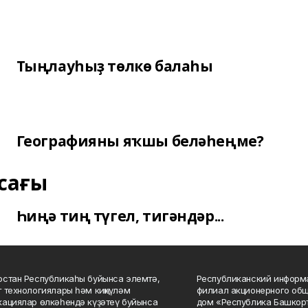
Тыңлауһыҙ төлкө балаһы
Географияны яҡшы беләһеңме?
сағы
Һиңә тиң түгел, тигәндәр...
стан Республикаһы буйынса элемтә,
Республиканский информа
 технологиялары һәм киңкүләм
филиал акционерного об
ациялар өлкәһендә күҙәтеү буйынса
дом «Республика Башкорт