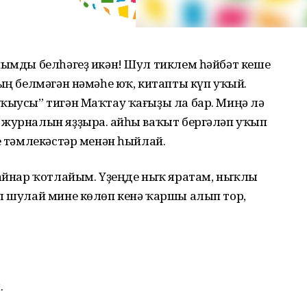
нымды белһәгеҙ икән! Шул тиклем һәйбәт кеше
ның белмәгән нәмәһе юҡ, китапты күп уҡый.
ҡыусы” тигән Маҡтау ҡағыҙы ла бар. Миңә лә
 журналын яҙҙыра. Ҡайһы ваҡыт бергәләп уҡып
не тәмлекәстәр менән һыйлай.
ҡайнар ҡотлайым. Үҙеңде ныҡ яратам, ныҡлы
ел шулай мине көлөп кенә ҡаршы алып тор,
.