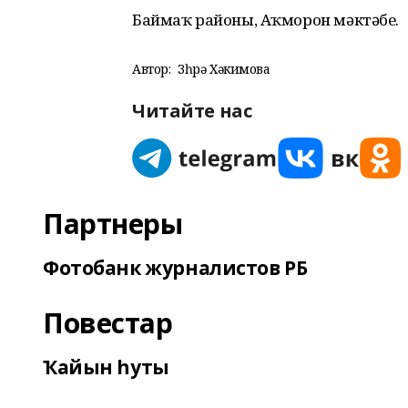
Баймаҡ районы, Аҡморон мәктәбе.
Автор:
Зөһрә Хәкимова
Читайте нас
Партнеры
Фотобанк журналистов РБ
Повестар
Ҡайын һуты