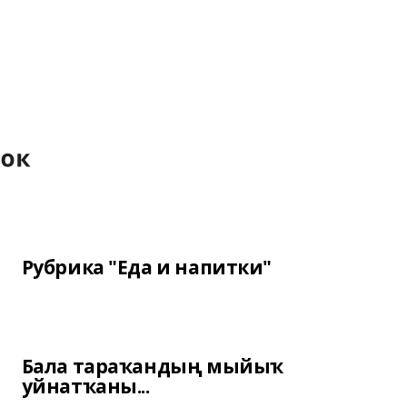
Рубрика "Еда и напитки"
Бала тараҡандың мыйыҡ
уйнатҡаны...