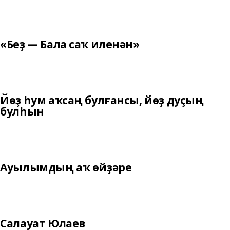
«Беҙ — Бала саҡ иленән»
Йөҙ һум аҡсаң булғансы, йөҙ дуҫың
булһын
Ауылымдың аҡ өйҙәре
Салауат Юлаев