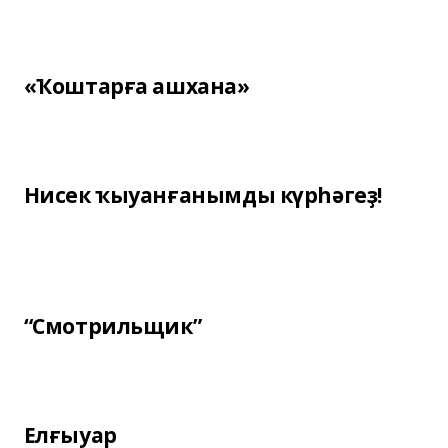
«Ҡоштарға ашхана»
Нисек ҡыуанғанымды күрһәгеҙ!
“Смотрильщик”
Елғыуар