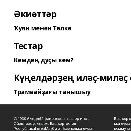
Әкиәттәр
Ҡуян менән Төлкө
Тестар
Кемдең дуҫы кем?
Күңелдәрҙең иләҫ-миләҫ 
Трамвайҙағы танышыу
© 1930 йылдың 12 февраленән нәшер ителә.
Башҡорто
Ойоштороусылары: Башҡортостан
мәғлүмәт
Республикаһының Матбуғат һәм киң мәғлүмәт
коммуник