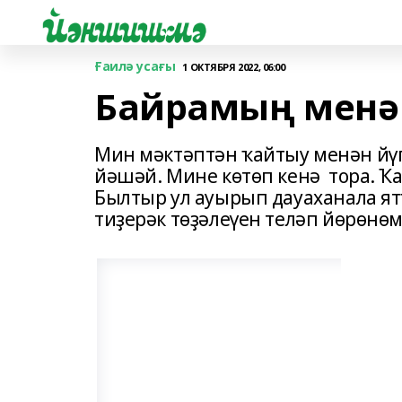
Ғаилә усағы
1 ОКТЯБРЯ 2022, 06:00
Байрамың менән
Мин мәктәптән ҡайтыу менән йүг
йәшәй. Мине көтөп кенә тора. Ҡ
Былтыр ул ауырып дауаханала ят
тиҙерәк төҙәлеүен теләп йөрөнөм