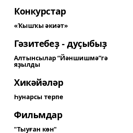
Конкурстар
«Ҡышҡы әкиәт»
Гәзитебеҙ - дуҫыбыҙ
Алтынсылар “Йәншишмә”гә
яҙылды
Хикәйәләр
Һунарсы терпе
Фильмдар
"Тыуған көн"