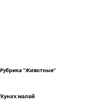
Рубрика "Животные"
Ҡунаҡ малай