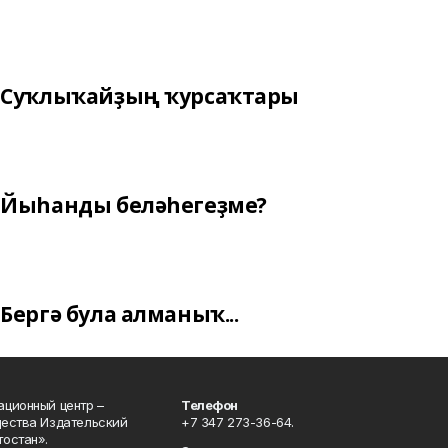
Суҡлыҡайҙың ҡурсаҡтары
Йыһанды беләһегеҙме?
Бергә була алманыҡ...
ционный центр –
Телефон
щества Издательский
+7 347 273-36-64.
остан».