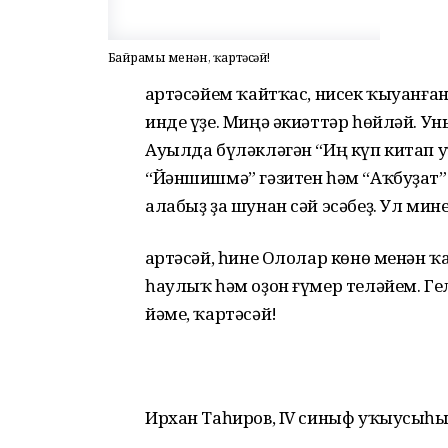
Байрамың менән, ҡартәсәй!
Ҡартәсәйем ҡайтҡас, нисек ҡыуанға
инде үҙе. Миңә әкиәттәр һөйләй. У
Ауылда бүләкләгән “Иң күп китап у
“Йәншишмә” гәзитен һәм “Аҡбуҙат”
алабыҙ ҙа шунан сәй эсәбеҙ. Ул ми
Ҡартәсәй, һине Ололар көнө менән 
һаулыҡ һәм оҙон ғүмер теләйем. Г
йәме, ҡартәсәй!
Ирхан Таһиров, IV синыф уҡыусыһы