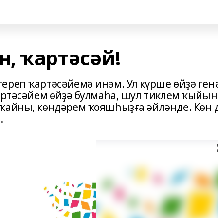
, ҡартәсәй!
ереп ҡартәсәйемә инәм. Ул күрше өйҙә ген
артәсәйем өйҙә булмаһа, шул тиклем ҡыйын
ҡайны, көндәрем ҡояшһыҙға әйләнде. Көн 
.