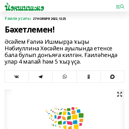
Ғаилә усағы
27 НОЯБРЯ 2022, 12:25
Бәхетлемен!
Әсәйем Ғәлиә Ишмырҙа ҡыҙы
Нәбиуллина Хөсәйен ауылында етенсе
бала булып донъяға килгән. Ғаиләһендә
улар 4 малай һәм 5 ҡыҙ үҫә.