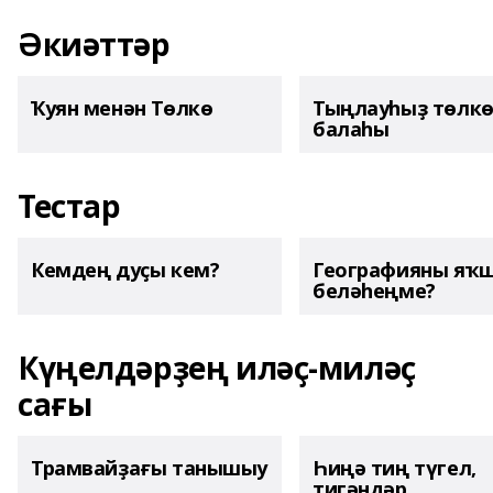
Әкиәттәр
Ҡуян менән Төлкө
Тыңлауһыҙ төлк
балаһы
Тестар
Кемдең дуҫы кем?
Географияны яҡ
беләһеңме?
Күңелдәрҙең иләҫ-миләҫ
сағы
Трамвайҙағы танышыу
Һиңә тиң түгел,
тигәндәр...