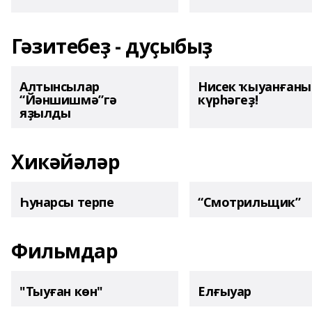
Гәзитебеҙ - дуҫыбыҙ
Алтынсылар
Нисек ҡыуанған
“Йәншишмә”гә
күрһәгеҙ!
яҙылды
Хикәйәләр
Һунарсы терпе
“Смотрильщик”
Фильмдар
"Тыуған көн"
Елғыуар