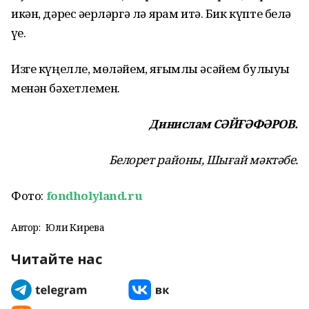
икән, дәрес әҙерләргә лә ярҙам итә. Бик күпте белә
үҙе.
Изге күңелле, мөләйем, яғымлы әсәйем булыуы
менән бәхетлемен.
Динислам СӘЙҒӘФӘРОВ.
Белорет районы, Шығай мәктәбе.
Фото:
fondholyland.ru
Автор:
Юлиә Кирәева
Читайте нас