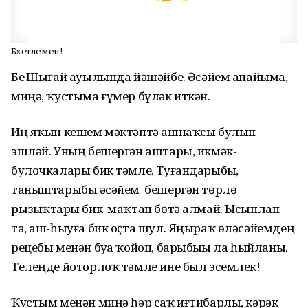
Бәхетлемен!
Беҙ Шығай ауылында йәшәйбеҙ. Әсәйем апайыма,
миңә, ҡустыма ғүмер бүләк иткән.
Иң яҡын кешем мәктәптә ашнаҡсы булып
эшләй. Уның бешергән аштары, икмәк-
булочкалары бик тәмле. Туғандарыбыҙ,
таныштарыбыҙ әсәйем бешергән төрлө
рызыҡтарҙы бик маҡтап бөтә алмай. Ысынлап
та, аш-һыуға бик оҫта шул. Яңыраҡ өләсәйемдең
рецебы менән буҙа ҡойоп, барыбыҙҙы ла һыйланы.
Телеңде йоторлоҡ тәмле ине был эсемлек!
Ҡустым менән миңә һәр саҡ иғтибарлы, кәрәк