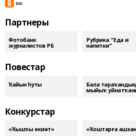
Партнеры
Фотобанк
Рубрика "Еда и
журналистов РБ
напитки"
Повестар
Ҡайын һуты
Бала тараҡанды
мыйыҡ уйнатҡаны
Конкурстар
«Ҡышҡы әкиәт»
«Ҡоштарға ашха