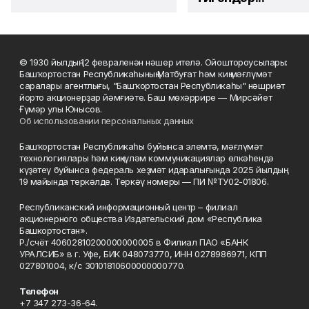
© 1930 йылдың 12 февраленән нәшер ителә. Ойоштороусылары:
Башҡортостан Республикаһының Матбуғат һәм киң мәғлүмәт
саралары агентлығы, "Башҡортостан Республикаһы" нәшриәт
йорто акционерҙар йәмғиәте. Баш мөхәррире — Мирсәйет
Ғүмәр улы Юнысов.
Об использовании персональных данных
Башҡортостан Республикаһы буйынса элемтә, мәғлүмәт
технологиялары һәм киңкүләм коммуникациялар өлкәһендә
күҙәтеү буйынса федераль хеҙмәт идаралығында 2025 йылдың
19 майында теркәлде. Теркәү номеры — ПИ №ТУ02-01806.
Республиканский информационный центр – филиал
акционерного общества Издательский дом «Республика
Башкортостан».
Р./счёт 40602810200000000005 в Филиал ПАО «БАНК
УРАЛСИБ» в г. Уфе, БИК 048073770, ИНН 0278986971, КПП
027801004, к/с 30101810600000000770.
Телефон
+7 347 273-36-64.