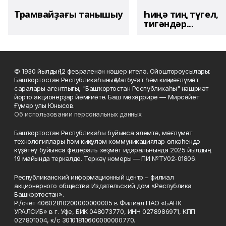
Трамвайҙағы танышыу
Һиңә тиң түгел,
тигәндәр...
© 1930 йылдың 12 февраленән нәшер ителә. Ойоштороусылары:
Башҡортостан Республикаһының Матбуғат һәм киң мәғлүмәт
саралары агентлығы, "Башҡортостан Республикаһы" нәшриәт
йорто акционерҙар йәмғиәте. Баш мөхәррире — Мирсәйет
Ғүмәр улы Юнысов.
Об использовании персональных данных
Башҡортостан Республикаһы буйынса элемтә, мәғлүмәт
технологиялары һәм киңкүләм коммуникациялар өлкәһендә
күҙәтеү буйынса федераль хеҙмәт идаралығында 2025 йылдың
19 майында теркәлде. Теркәү номеры — ПИ №ТУ02-01806.
Республиканский информационный центр – филиал
акционерного общества Издательский дом «Республика
Башкортостан».
Р./счёт 40602810200000000005 в Филиал ПАО «БАНК
УРАЛСИБ» в г. Уфе, БИК 048073770, ИНН 0278986971, КПП
027801004, к/с 30101810600000000770.