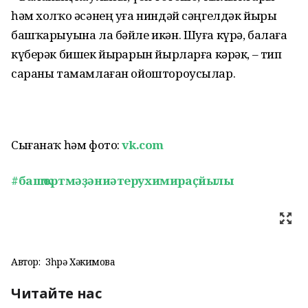
һәм холҡо әсәнең уға ниндәй сәңгелдәк йыры
башҡарыуына ла бәйле икән. Шуға күрә, балаға
күберәк бишек йырҙарын йырларға кәрәк, – тип
сараны тамамлаған ойоштороусылар.
Сығанаҡ һәм фото:
vk.com
#башҡортмәҙәниәтерухимираҫйылы
Автор:
Зөһрә Хәкимова
Читайте нас