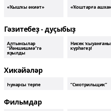
«Ҡышҡы әкиәт»
«Ҡоштарға ашха
Гәзитебеҙ - дуҫыбыҙ
Алтынсылар
Нисек ҡыуанған
“Йәншишмә”гә
күрһәгеҙ!
яҙылды
Хикәйәләр
Һунарсы терпе
“Смотрильщик”
Фильмдар