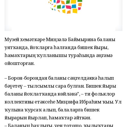
Музей хеҙмәткәре Миңзәлә Баймырҙина баланы
уятҡанда, йоҡларға һалғанда бишек йыры,
һамаҡтарҙың ҡулланышы тураһында әңгәмә
ойошторған.
– Борон-борондан баланы сәңгелдәккә һалып
бәүетеү – тылсымлы сара булған. Бишек йыры
баланы йоҡлатҡанда көйләнә", – ти фольклор
коллективы етәксеһе Миңзифа Ибраһим ҡыҙы. Ул
ҡулына ҡурсаҡ алып, балаларға бишек
йырҙарын йырлап, һамаҡтар әйткән.
– Баланың һаулығы, үҙен тотошо, ҡылыҡтары