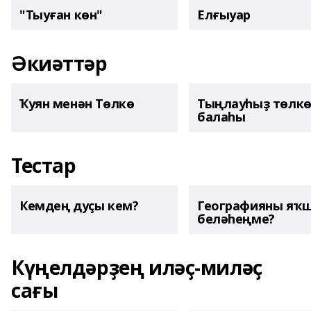
"Тыуған көн"
Елғыуар
Әкиәттәр
Ҡуян менән Төлкө
Тыңлауһыҙ төлк
балаһы
Тестар
Кемдең дуҫы кем?
Географияны яҡ
беләһеңме?
Күңелдәрҙең иләҫ-миләҫ
сағы