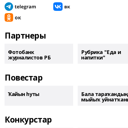
Партнеры
Фотобанк
Рубрика "Еда и
журналистов РБ
напитки"
Повестар
Ҡайын һуты
Бала тараҡанды
мыйыҡ уйнатҡаны
Конкурстар