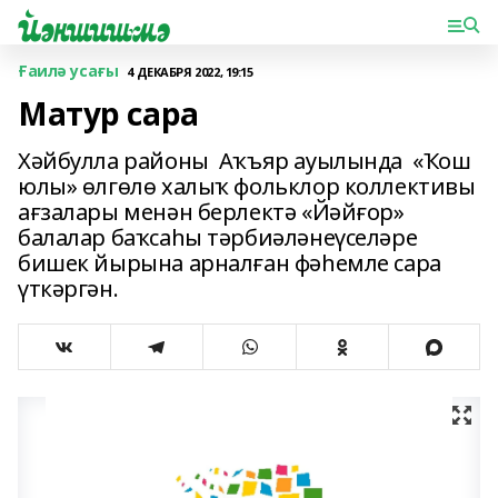
Ғаилә усағы
4 ДЕКАБРЯ 2022, 19:15
Матур сара
Хәйбулла районы Аҡъяр ауылында «Ҡош
юлы» өлгөлө халыҡ фольклор коллективы
ағзалары менән берлектә «Йәйғор»
балалар баҡсаһы тәрбиәләнеүселәре
бишек йырына арналған фәһемле сара
үткәргән.