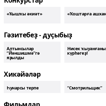
Конкурстар
«Ҡышҡы әкиәт»
«Ҡоштарға ашха
Гәзитебеҙ - дуҫыбыҙ
Алтынсылар
Нисек ҡыуанған
“Йәншишмә”гә
күрһәгеҙ!
яҙылды
Хикәйәләр
Һунарсы терпе
“Смотрильщик”
Фильмдар