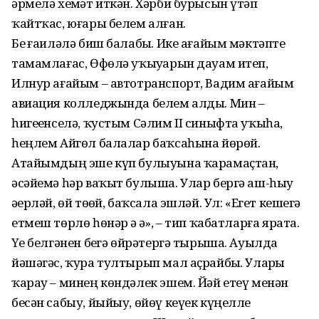
әрмелә хеҙмәт иткән. Хәрби бурысын үтәп
ҡайтҡас, юғары белем алған.
Беҙ ғаиләлә биш балабыҙ. Ике ағайым мәктәпте
тамамлағас, Өфөлә уҡыу­ҙарын дауам итеп,
Илнур ағайым – автотранспорт, Вадим ағайым
авиация колледжында белем алды. Мин –
һигеҙенселә, ҡустым Сәлим II синыфта уҡыһа,
һеңлем Айгөл балалар баҡсаһына йөрөй.
Атайымдың эше күп булыуына ҡарамаҫтан,
әсәйемә һәр ваҡыт булы­ша. Улар бергә аш-һыу
әҙерләй, өй төҙөй, баҡсала эшләй. Ул: «Егет кешегә
етмеш төрлө һөнәр ҙә әҙ», – тип ҡабатларға ярата.
Үҙе белгәнен беҙгә өйрәтергә тырыша. Ауылда
йәшәгәс, ҡура тултырып мал аҫрайбыҙ. Уларҙы
ҡарау – минең көндәлек эшем. Йәй етеү менән
бесән сабыу, йыйыу, өйөү кеүек күңелле