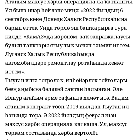
Атайым махсус хәрби операцияла ла ҡатнашты.
Ул бына ниҙәр һөйләне миңә: «2022 йылдың 6
сентябрь көнө Донецк Халыҡ Республикаһына
барып еттек. Унда төрлө эш башҡарырға тура
килде: «КамАЗ»да йөрөнөм, аҙаҡ заправкалаусы
булып танктарҙы яғыу­лыҡ менән тәьмин иттем.
Луганск Халыҡ Республикаһында
автомобилдәрҙе ремонтлау ротаһында хеҙмәт
иттем».
Тыуған илгә тоғролоҡ, илһөйәрлек тойғолары
беҙҙең аңыбыҙға бәләкәй саҡтан һалынған. Әле
Илнур ағайым әрме сафында хеҙмәт итә. Вадим
ағайым контракт төҙөп, 2019 йылдан Тыу­ған ил
һағында тора. Ә 2022 йылдың февраленән
махсус хәрби операцияла ҡатнаша. Ул, махсус
төркөм составында хәрби вертолёт