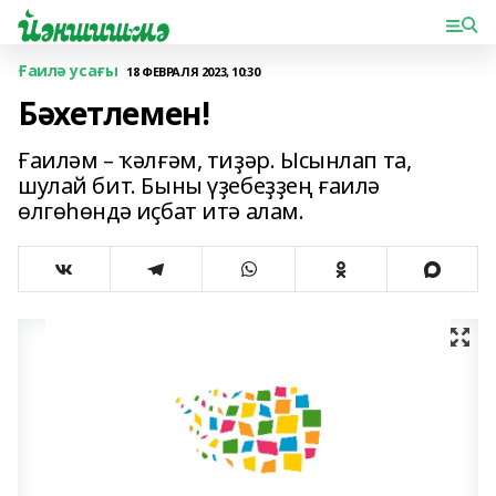
Ғаилә усағы
18 ФЕВРАЛЯ 2023, 10:30
Бәхетлемен!
Ғаиләм – ҡәлғәм, тиҙәр. Ысынлап та,
шулай бит. Быны үҙебеҙҙең ғаилә
өлгөһөндә иҫбат итә алам.