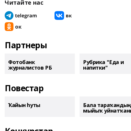
Читайте нас
Партнеры
Фотобанк
Рубрика "Еда и
журналистов РБ
напитки"
Повестар
Ҡайын һуты
Бала тараҡанды
мыйыҡ уйнатҡаны