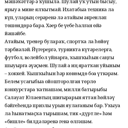
мәшәҡәттәр ҙә ҡушыла. Шулай уҡ утын бысыу,
ярыу ҙа мине ялҡытмай. Ихатабыҙҙа техника ла
күп, уларҙың серҙәренә лә атайым әкренләп
төшөндөрә бара. Хәҙер беҙ үҙебеҙ һалған өйҙә
йәшәйбеҙ.
Атайым, тренер булараҡ, спортҡа ла һөйөү
тәрбиәләй. Йүгерергә, турникта күтәрелергә,
футбол, волейбол уйнарға, ҡышҡыһын саңғы
шыуырға әүәҫмен. Шулай ҙа иң яратҡан уйыным
– хоккей. Ҡышҡыһын һәр көнөмдө боҙҙа үткәрәм.
Белем усағыбыҙҙа ойошторолған төрлө
конкурстарҙа ҡатнашам, милли батырыбыҙ
Салауат Юлаевтың ши­ғыр­ҙарын яттан һөйләү
бәйгеһендә призлы урын яулағаным бар. Уҡыуҙа
ла һынатмаҫҡа тырышам, тик «дүртле» һәм
«бишле» билдәләренә генә өлгәшәм.