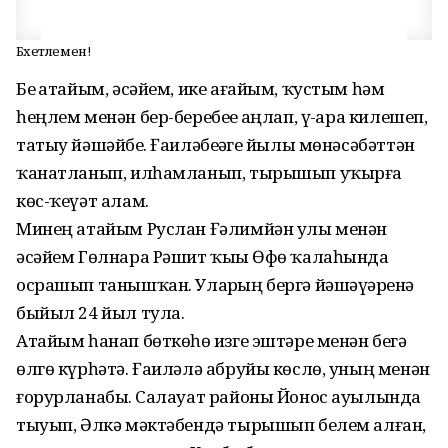
Бәхетлемен!
Беҙ атайым, әсәйем, ике ағайым, ҡустым һәм
һеңлем менән бер-беребеҙҙе аңлап, үҙ-ара килешеп,
татыу йәшәйбеҙ. Ғаиләбеҙҙәге йылы мөнәсәбәттән
ҡанатланып, илһамланып, тырышып уҡырға
көс-ҡеүәт алам.
Минең атайым Руслан Ғәлимйән улы менән
әсәйем Гөлнара Рәшит ҡыҙы Өфө ҡалаһында
осрашып танышҡан. Уларҙың бергә йәшәүҙәренә
быйыл 24 йыл тула.
Атайым һанап бөткөһөҙ изге эштәре менән беҙгә
өлгө күрһәтә. Ғаиләлә абруйы көслө, уның менән
ғорурланабыҙ. Салауат районы Йонос ауылында
тыуып, Әлкә мәктәбендә тырышып белем алған,