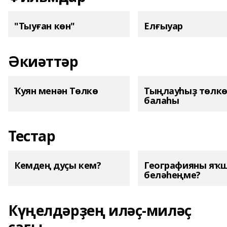
"Тыуған көн"
Елғыуар
Әкиәттәр
Ҡуян менән Төлкө
Тыңлауһыҙ төлк
балаһы
Тестар
Кемдең дуҫы кем?
Географияны яҡ
беләһеңме?
Күңелдәрҙең иләҫ-миләҫ