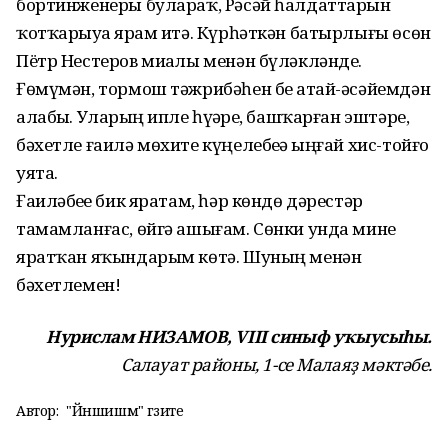
бортинженеры булараҡ, Рәсәй һалдаттарын
ҡотҡарыуҙа ярҙам итә. Күрһәткән батырлығы өсөн
Пётр Нестеров миҙалы менән бүләкләнде.
Ғөмүмән, тормош тәжрибәһен беҙ атай-әсәйемдән
алабыҙ. Уларҙың ипле һүҙҙәре, башҡарған эштәре,
бәхетле ғаилә мөхите күңелебеҙҙә ыңғай хис-тойғо
уята.
Ғаиләбеҙҙе бик яратам, һәр көндө дәрестәр
тамамланғас, өйгә ашығам. Сөнки унда мине
яратҡан яҡындарым көтә. Шуның менән
бәхетлемен!
Нурислам НИЗАМОВ, VIII синыф уҡыусыһы.
Салауат районы, 1-се Малаяҙ мәктәбе.
Автор:
"Йәншишмә" гәзите