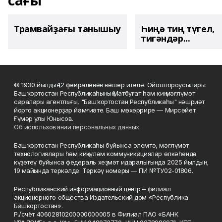
сағы
Трамвайҙағы танышыу
Һиңә тиң түгел,
тигәндәр...
© 1930 йылдың 12 февраленән нәшер ителә. Ойоштороусылары:
Башҡортостан Республикаһының Матбуғат һәм киң мәғлүмәт
саралары агентлығы, "Башҡортостан Республикаһы" нәшриәт
йорто акционерҙар йәмғиәте. Баш мөхәррире — Мирсәйет
Ғүмәр улы Юнысов.
Об использовании персональных данных
Башҡортостан Республикаһы буйынса элемтә, мәғлүмәт
технологиялары һәм киңкүләм коммуникациялар өлкәһендә
күҙәтеү буйынса федераль хеҙмәт идаралығында 2025 йылдың
19 майында теркәлде. Теркәү номеры — ПИ №ТУ02-01806.
Республиканский информационный центр – филиал
акционерного общества Издательский дом «Республика
Башкортостан».
Р./счёт 40602810200000000005 в Филиал ПАО «БАНК