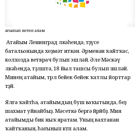
Һағынып көтөп алам
Атайым Ленинград өлкәһендә, төҙөүсе
батальонында хеҙмәт иткән. Әрменән ҡайтҡас,
колхозда ветврач булып эшләй. Әле Мәскәү
өлкәһендә, төҙөлөштә, 18 йыл ташсы булып зшләй.
Минең атайым, төрлө бейек-бейек ҡатлы йорттар
төҙөй.
Ялға ҡайтһа, атайымдың буш ваҡытында, беҙ
шахмат уйнайбыҙ. Мәсеткә бергә йөрөйбөҙ. Мин
атайымды бик ныҡ яратам. Уның вахтанан
ҡайтҡанын, һағынып көтөп алам.