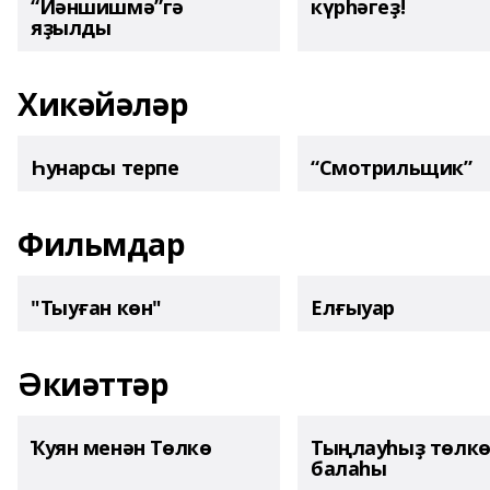
“Йәншишмә”гә
күрһәгеҙ!
яҙылды
Хикәйәләр
Һунарсы терпе
“Смотрильщик”
Фильмдар
"Тыуған көн"
Елғыуар
Әкиәттәр
Ҡуян менән Төлкө
Тыңлауһыҙ төлк
балаһы