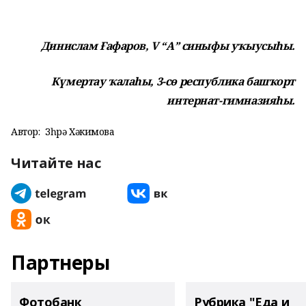
Динислам Ғафаров, V “А” синыфы уҡыусыһы.
Күмертау ҡалаһы, 3-сө республика башҡорт
интернат-гимназияһы.
Автор:
Зөһрә Хәкимова
Читайте нас
Партнеры
Фотобанк
Рубрика "Еда и