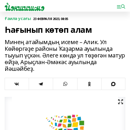
Ғаилә усағы
23 ФЕВРАЛЯ 2023, 08:05
Һағынып көтөп алам
Минең атайымдың исеме – Алик. Ул
Көйөргәҙе районы Ҡаҙарма ауылында
тыуып үҫкән. Әлеге көндә ул төҙөгән матур
өйҙә, Арыҫлан-Әмәкәс ауылында
йәшәйбеҙ.