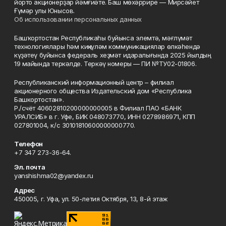
йорто акционерҙар йәмғиәте. Баш мөхәррире — Мирсәйет
Ғүмәр улы Юнысов.
Об использовании персональных данных
Башҡортостан Республикаһы буйынса элемтә, мәғлүмәт
технологиялары һәм киңкүләм коммуникациялар өлкәһендә
күҙәтеү буйынса федераль хеҙмәт идаралығында 2025 йылдың
19 майында теркәлде. Теркәү номеры — ПИ №ТУ02-01806.
Республиканский информационный центр – филиал
акционерного общества Издательский дом «Республика
Башкортостан».
Р./счёт 40602810200000000005 в Филиал ПАО «БАНК
УРАЛСИБ» в г. Уфе, БИК 048073770, ИНН 0278986971, КПП
027801004, к/с 30101810600000000770.
Телефон
+7 347 273-36-64.
Эл. почта
yanshishma02@yandex.ru
Адрес
450005, г. Уфа, ул. 50-летия Октября, 13, 8-й этаж