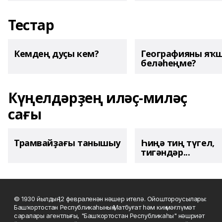
Тестар
Кемдең дуҫы кем?
Географияны яҡ
беләһеңме?
Күңелдәрҙең иләҫ-миләҫ
сағы
Трамвайҙағы танышыу
Һиңә тиң түгел,
тигәндәр...
© 1930 йылдың 12 февраленән нәшер ителә. Ойоштороусылары:
Башҡортостан Республикаһының Матбуғат һәм киң мәғлүмәт
саралары агентлығы, "Башҡортостан Республикаһы" нәшриәт