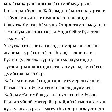
мөләйем ҡараштарына, йылмайыуҙарына
һоҡланыр булған. Ҡәйнәмдең йырсы ла, артист
та булыу хыялы тормошҡа ашҡан инде.
Сәнғәткә булған һөйөүе уны Стәрлетамаҡ мәҙәниәт
техникумына алып килә. Унда бейеү бүлеген
тамамлай.
Үҙе үҫкән ғаиләгә лә ижад ҡомары ҡағылған:
әсәһе матур йырлай, атаһы оҫта скрипкасы
булған (үкенескә күрә, улар мәрхүм инде),
туғандары араһында оҫта гармунсы, ҡурайсы,
думбырасы ла бар.
Ҡәйнәм егерме йылдан ашыу ғүмерен сәхнәгә
бағышлаған. Әле яратҡан эшен дауам итә.
Ҡайным Ғәлимйән дә – сәнғәт кешеһе. Өҙҙөрөп
баянда уйнай, матур йырлай, ябай ғына ағастан
күҙ яуын алырлыҡ матур һындар эшләүсе оҫта