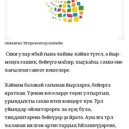
Һоҡланғыс Ултраҡовтар ғаиләһе
Сөнки улар ябай ғына ҡайны-ҡәйнә түгел, ә йыр-
моңға ғашиҡ, бейеүгә маһир, ҡыҫҡаһы, сәхнә ене
ҡағылған сәнғәт кешеләре.
Ҡәйнәм бәләкәй сағынан йырларға, бейергә
яратҡан. Үҙенән кеселәрҙе теҙеп ултыртып,
урындыҡты сәхнә итеп концерт ҡуя. Төрлө
уйындар ойошторорға ла әүәҫ була,
тиңдәштәренә бейеүҙәр ҙә өйрәтә. Ауылға төрлө
ҡаланан килгән артистарҙың һөйләшеүҙәренә,