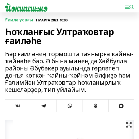
Ғаилә усағы
1 МАРТА 2023, 10:00
Һоҡланғыс Ултраҡовтар
ғаиләһе
Һәр ғаиләнең тормошта таянырға ҡайны-
ҡәйнәһе бар. Ә бына минең дә Хәйбулла
районы Әбүбәкер ауылында гөрләтеп
донъя көткән ҡайны-ҡәйнәм Әлфиҙә һәм
Ғәлимйән Ултраҡовтар һоҡланырлыҡ
кешеләрҙер, тип уйлайым.