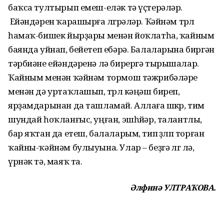
баҡса тултырып емеш-еләк тә үҫтерәләр.
Ейәндәрен ҡарашырға өлгөрәләр. Ҡәйнәм төрлө
һамаҡ-бишек йырҙары менән йоҡлатһа, ҡайным
баянда уйнап, бейетеп ебәрә. Балаларына биргән
тәрбиәне ейәндәренә лә бирергә тырышалар.
Ҡайным менән ҡәйнәм тормош тәжрибәләре
менән дә уртаҡлашып, төрлө кәңәш биреп,
ярҙамдарынан да ташламай. Аллаға шөкөр, тим
шундай һоҡланғыс, уңған, эшһөйәр, талантлы,
бар яҡтан да етеш, балаларым, тип өҙөлөп торған
ҡайны-ҡәйнәм булыуына. Улар – беҙгә өлгө лә,
үрнәк тә, маяҡ та.
Әлфинә УЛТРАҠОВА.