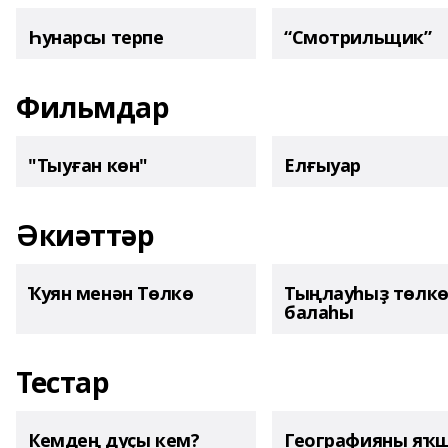
Һунарсы терпе
“Смотрильщик”
Фильмдар
"Тыуған көн"
Елғыуар
Әкиәттәр
Ҡуян менән Төлкө
Тыңлауһыҙ төлк
балаһы
Тестар
Кемдең дуҫы кем?
Географияны яҡ