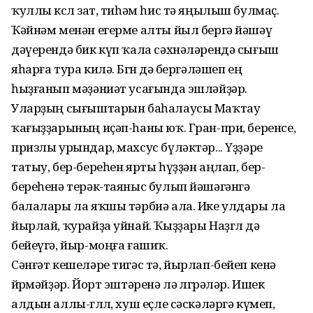
ҡуллы көслө зат, тиһәм һис тә яңылыш булмаҫ.
Ҡәйнәм менән егерме алты йыл бергә йәшәү
дәүерендә бик күп ҡала сәхнәләрендә сығыш
яһарға тура килә. Бөгөн дә бергәләшеп ең
һыҙғанып мәҙәниәт усағында эшләйҙәр.
Уларҙың сығыштарын баһалаусы Маҡтау
ҡағыҙҙарының иҫәп-һаны юҡ. Гран-при, беренсе,
призлы урындар, махсус бүләктәр... Үҙҙәре
татыу, бер-береһен ярты һүҙҙән аңлап, бер-
береһенә терәк-таяныс булып йәшәгәнгә
балалары ла яҡшы тәрбиә ала. Ике улдары ла
йырлай, ҡурайҙа уйнай. Ҡыҙҙары Наҙгөл дә
бейеүгә, йыр-моңға ғашиҡ.
Сәнғәт кешеләре тигәс тә, йырлап-бейеп кенә
йөрөмәйҙәр. Йорт эштәренә лә өлгөрәләр. Ишек
алдын аллы-гөллө, хуш еҫле сәскәләргә күмеп,