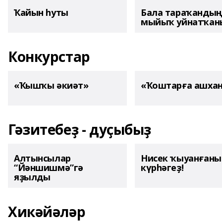
Ҡайын һуты
Бала тараҡанды
мыйыҡ уйнатҡаны
Конкурстар
«Ҡышҡы әкиәт»
«Ҡоштарға ашха
Гәзитебеҙ - дуҫыбыҙ
Алтынсылар
Нисек ҡыуанған
“Йәншишмә”гә
күрһәгеҙ!
яҙылды
Хикәйәләр