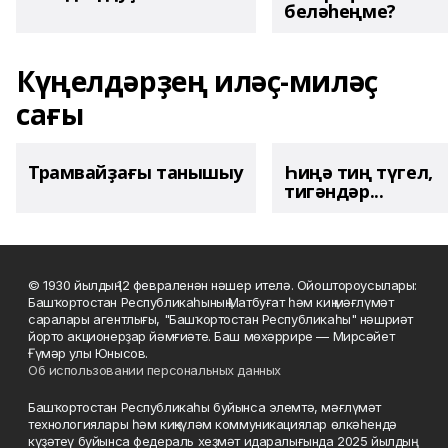
беләһеңме?
Күңелдәрҙең иләҫ-миләҫ
сағы
Трамвайҙағы танышыу
Һиңә тиң түгел,
тигәндәр...
© 1930 йылдың 12 февраленән нәшер ителә. Ойоштороусылары:
Башҡортостан Республикаһының Матбуғат һәм киң мәғлүмәт
саралары агентлығы, "Башҡортостан Республикаһы" нәшриәт
йорто акционерҙар йәмғиәте. Баш мөхәррире — Мирсәйет
Ғүмәр улы Юнысов.
Об использовании персональных данных
Башҡортостан Республикаһы буйынса элемтә, мәғлүмәт
технологиялары һәм киңкүләм коммуникациялар өлкәһендә
күҙәтеү буйынса федераль хеҙмәт идаралығында 2025 йылдың