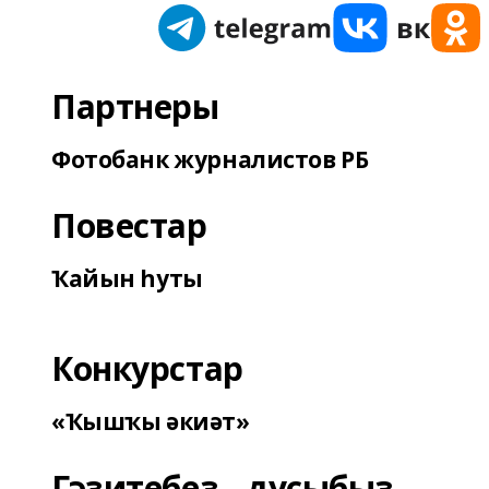
Партнеры
Фотобанк журналистов РБ
Повестар
Ҡайын һуты
Конкурстар
«Ҡышҡы әкиәт»
Гәзитебеҙ - дуҫыбыҙ