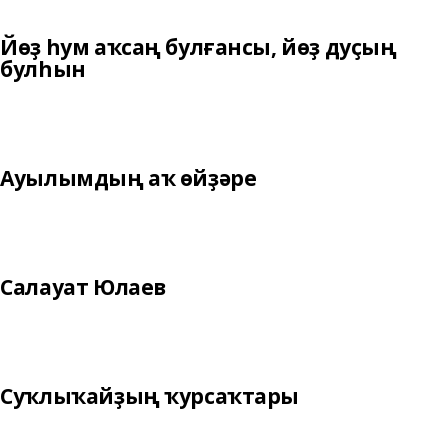
Йөҙ һум аҡсаң булғансы, йөҙ дуҫың
булһын
Ауылымдың аҡ өйҙәре
Салауат Юлаев
Суҡлыҡайҙың ҡурсаҡтары