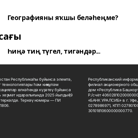
Географияны яҡшы беләһеңме?
сағы
Һиңә тиң түгел, тигәндәр...
стан Республикаһы буйынса элемтә,
Республиканский информа
 технологиялары һәм киңкүләм
филиал акционерного об
ациялар өлкәһендә күҙәтеү буйынса
дом «Республика Башкорт
 хеҙмәт идаралығында 2025 йылдың 19
Р./счёт 406028102000000
теркәлде. Теркәү номеры — ПИ
«БАНК УРАЛСИБ» в г. Уфе
1806.
0278986971, КПП 02780100
30101810600000000770.