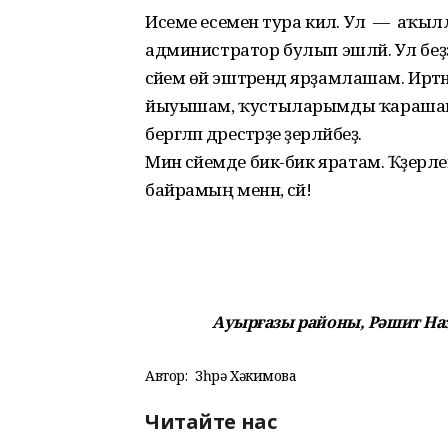
Исеме есеменә тура килә. Ул — аҡылл
администратор булып эшләй. Ул беҙҙе
әсәйемә өй эштәрендә ярҙамлашам. 
йыуышам, ҡустыларымды ҡарашам. Ял
бергәләп дәрестәрҙе әҙерләйбеҙ.
Мин әсәйемде бик-бик яратам. Ҡәҙерл
байрамың менән, әсәй!
Ауырғазы районы, Рәшит На
Автор:
Зөһрә Хәкимова
Читайте нас