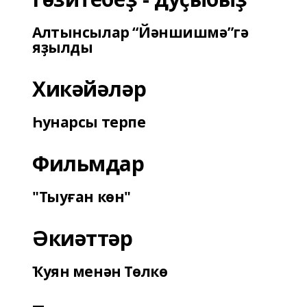
Алтынсылар “Йәншишмә”гә
яҙылды
Хикәйәләр
Һунарсы терпе
Фильмдар
"Тыуған көн"
Әкиәттәр
Ҡуян менән Төлкө