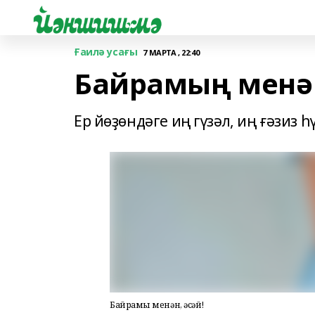
Ғаилә усағы
7 МАРТА , 22:40
Байрамың менән
Ер йөҙөндәге иң гүзәл, иң ғәзиз 
Байрамың менән, әсәй!