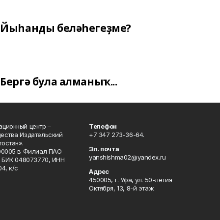
Йыһанды беләһегеҙме?
Бергә була алманыҡ...
ционный центр –
Телефон
щества Издательский
+7 347 273-36-64.
остан».
Эл. почта
00005 в Филиал ПАО
yanshishma02@yandex.ru
, БИК 048073770, ИНН
4, к/с
Адрес
450005, г. Уфа, ул. 50-летия
Октября, 13, 8-й этаж