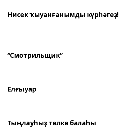
Нисек ҡыуанғанымды күрһәгеҙ!
“Смотрильщик”
Елғыуар
Тыңлауһыҙ төлкө балаһы