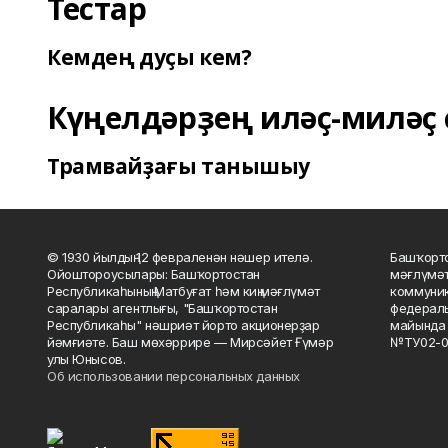
Тестар
Кемдең дуҫы кем?
Күңелдәрҙең иләҫ-миләҫ 
Трамвайҙағы танышыу
© 1930 йылдың 12 февраленән нәшер ителә.
Башҡорто
Ойоштороусылары: Башҡортостан
мәғлүмәт
Республикаһының Матбуғат һәм киң мәғлүмәт
коммуник
саралары агентлығы, "Башҡортостан
федераль
Республикаһы" нәшриәт йорто акционерҙар
майында 
йәмғиәте. Баш мөхәррире — Мирсәйет Ғүмәр
№ТУ02-0
улы Юнысов.
Об использовании персональных данных