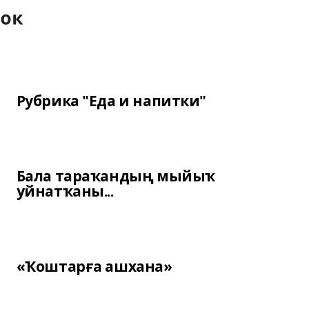
Рубрика "Еда и напитки"
Бала тараҡандың мыйыҡ
уйнатҡаны...
«Ҡоштарға ашхана»