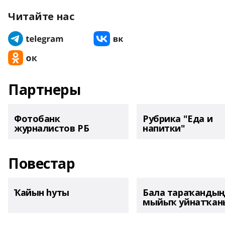
Читайте нас
Партнеры
Фотобанк
Рубрика "Еда и
журналистов РБ
напитки"
Повестар
Ҡайын һуты
Бала тараҡанды
мыйыҡ уйнатҡаны