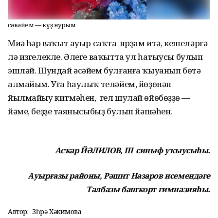
Әсәкәйем — күҙ нурым
Миңә һәр ваҡыт ауыр саҡта ярҙам итә, кешеләргә
лә изгелекле. Әлеге ваҡытта ул һатыусы булып
эшләй. Шундай әсәйем булғанға ҡыуанып бөтә
алмайым. Уға һаулыҡ теләйем, йөҙөнән
йылмайыу китмәһен, гел шулай өйөбөҙҙөң —
йәме, беҙҙең таянысыбыҙ булып йәшәһен.
Асҡар ЙӘЛИЛОВ, III синыф уҡыусыһы.
Ауырғазы районы, Рәшит Назаров исемендәге
Талбазы башҡорт гимназияһы.
Автор:
Зөһрә Хәкимова