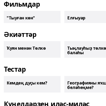
Фильмдар
"Тыуған көн"
Елғыуар
Әкиәттәр
Ҡуян менән Төлкө
Тыңлауһыҙ төлк
балаһы
Тестар
Кемдең дуҫы кем?
Географияны яҡ
беләһеңме?
Күңелдәрҙең иләҫ-миләҫ