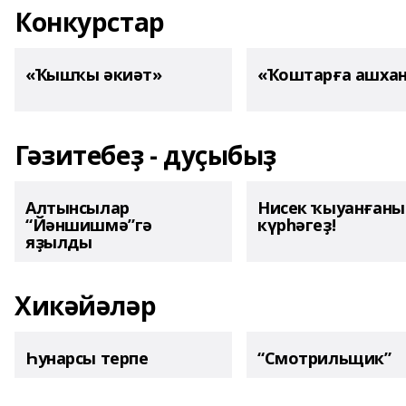
Конкурстар
«Ҡышҡы әкиәт»
«Ҡоштарға ашха
Гәзитебеҙ - дуҫыбыҙ
Алтынсылар
Нисек ҡыуанған
“Йәншишмә”гә
күрһәгеҙ!
яҙылды
Хикәйәләр
Һунарсы терпе
“Смотрильщик”