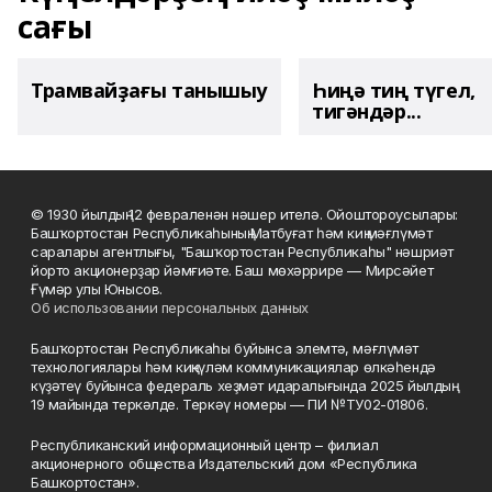
сағы
Трамвайҙағы танышыу
Һиңә тиң түгел,
тигәндәр...
© 1930 йылдың 12 февраленән нәшер ителә. Ойоштороусылары:
Башҡортостан Республикаһының Матбуғат һәм киң мәғлүмәт
саралары агентлығы, "Башҡортостан Республикаһы" нәшриәт
йорто акционерҙар йәмғиәте. Баш мөхәррире — Мирсәйет
Ғүмәр улы Юнысов.
Об использовании персональных данных
Башҡортостан Республикаһы буйынса элемтә, мәғлүмәт
технологиялары һәм киңкүләм коммуникациялар өлкәһендә
күҙәтеү буйынса федераль хеҙмәт идаралығында 2025 йылдың
19 майында теркәлде. Теркәү номеры — ПИ №ТУ02-01806.
Республиканский информационный центр – филиал
акционерного общества Издательский дом «Республика
Башкортостан».