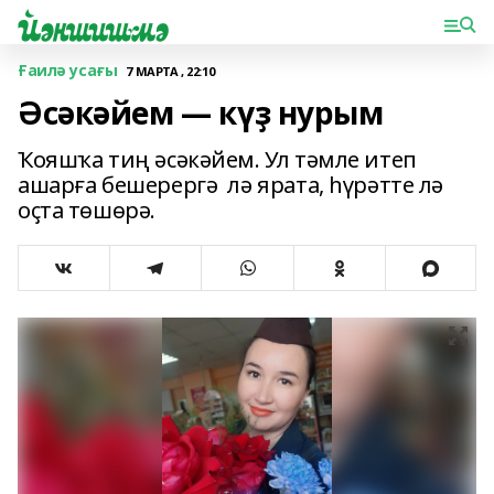
Ғаилә усағы
7 МАРТА , 22:10
Әсәкәйем — күҙ нурым
Ҡояшҡа тиң әсәкәйем. Ул тәмле итеп
ашарға бешерергә лә ярата, һүрәтте лә
оҫта төшөрә.