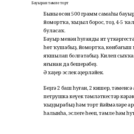
Бауырҙан тәмле торт
Бының өсөн 500 грамм самаһы бауыр,
йомортҡа, ҡыҙыл борос, тоҙ, 4-5 ҡа
буласаҡ.
Бауыр менән һуғанды ит үткәргест
һөт ҡушабыҙ, йомортҡа, көнбағыш м
яҡшылап болғатабыҙ. Килеп сыҡҡан
яғынан да бешерәбеҙ.
Ә хәҙер эслек әҙерләйек.
Беҙгә 2 баш һуған, 2 кишер, тәменсә 
петрушка кеүек тәмләткестәр кәрәк
ҡыҙҙырабыҙ һәм торт йәймәләре ар
һалынһа, эслеге һеңеп, тәмле һәм һ