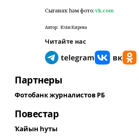
Сығанаҡ һәм фото:
vk.com
Автор:
Юлиә Кирәева
Читайте нас
Партнеры
Фотобанк журналистов РБ
Повестар
Ҡайын һуты