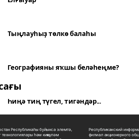
Тыңлауһыҙ төлкө балаһы
Географияны яҡшы беләһеңме?
сағы
Һиңә тиң түгел, тигәндәр...
стан Республикаһы буйынса элемтә,
Республиканский информа
 технологиялары һәм киңкүләм
филиал акционерного об