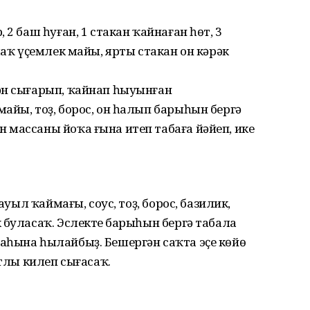
 2 баш һуған, 1 стакан ҡайнаған һөт, 3
лаҡ үҫемлек майы, ярты стакан он кәрәк
ән сығарып, ҡайнап һыуынған
айы, тоҙ, борос, он һалып барыһын бергә
 массаны йоҡа ғына итеп табаға йәйеп, ике
ауыл ҡаймағы, соус, тоҙ, борос, базилик,
 буласаҡ. Эслектең барыһын бергә табала
аһына һылайбыҙ. Бешергән саҡта эҫе көйө
утлы килеп сығасаҡ.