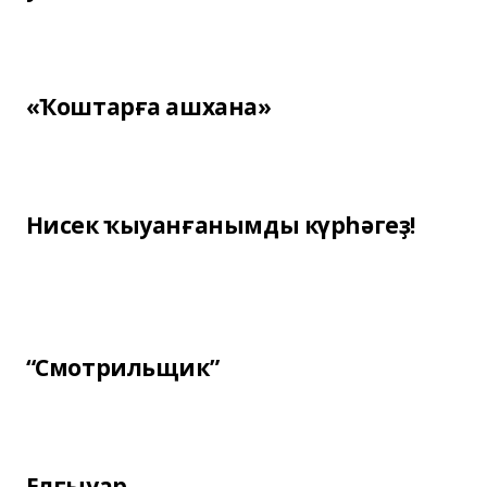
«Ҡоштарға ашхана»
Нисек ҡыуанғанымды күрһәгеҙ!
“Смотрильщик”
Елғыуар