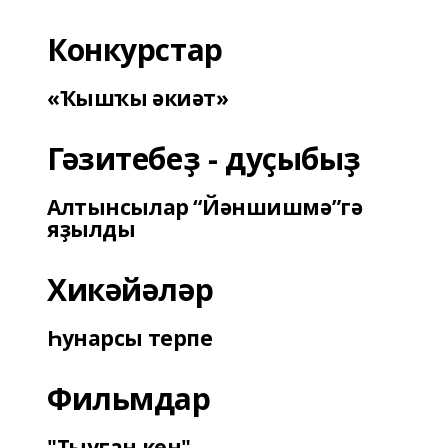
Конкурстар
«Ҡышҡы әкиәт»
Гәзитебеҙ - дуҫыбыҙ
Алтынсылар “Йәншишмә”гә
яҙылды
Хикәйәләр
Һунарсы терпе
Фильмдар
"Тыуған көн"