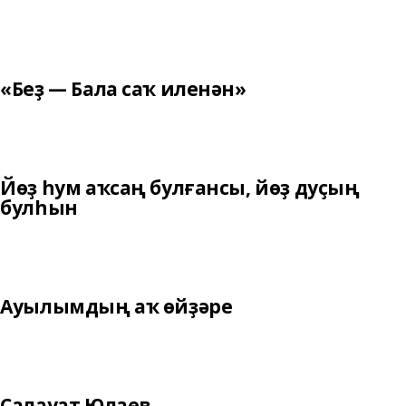
«Беҙ — Бала саҡ иленән»
Йөҙ һум аҡсаң булғансы, йөҙ дуҫың
булһын
Ауылымдың аҡ өйҙәре
Салауат Юлаев