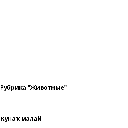
Рубрика "Животные"
Ҡунаҡ малай