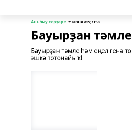
Аш-һыу серҙәре
21 ИЮНЯ 2022, 11:50
Бауырҙан тәмле
Бауырҙан тәмле һәм еңел генә то
эшкә тотонайыҡ!