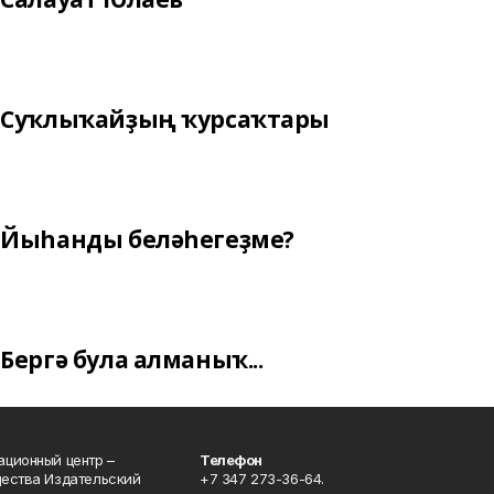
Суҡлыҡайҙың ҡурсаҡтары
Йыһанды беләһегеҙме?
Бергә була алманыҡ...
ционный центр –
Телефон
щества Издательский
+7 347 273-36-64.