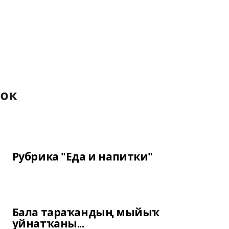
Рубрика "Еда и напитки"
Бала тараҡандың мыйыҡ
уйнатҡаны...