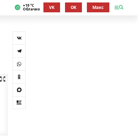
+19 °С
VK
OK
Макс
Облачно