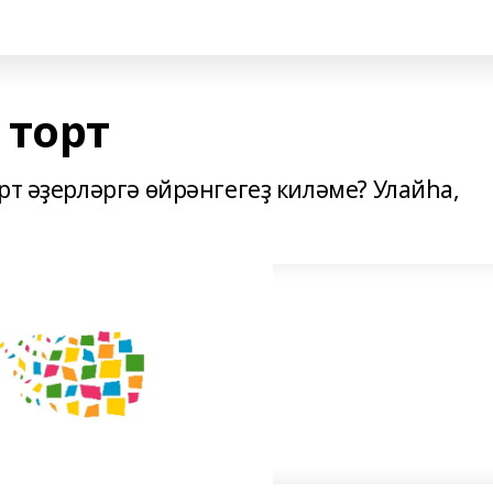
 торт
рт әҙерләргә өйрәнгегеҙ киләме? Улайһа,