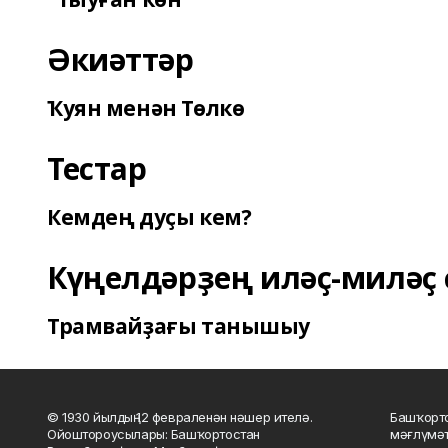
Әкиәттәр
Ҡуян менән Төлкө
Тестар
Кемдең дуҫы кем?
Күңелдәрҙең иләҫ-миләҫ 
Трамвайҙағы танышыу
© 1930 йылдың 12 февраленән нәшер ителә.
Башҡорто
Ойоштороусылары: Башҡортостан
мәғлүмәт