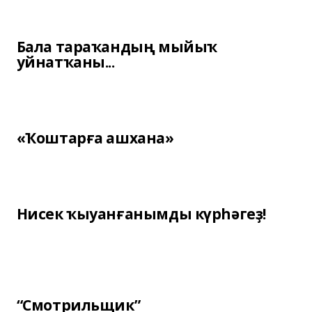
Бала тараҡандың мыйыҡ
уйнатҡаны...
«Ҡоштарға ашхана»
Нисек ҡыуанғанымды күрһәгеҙ!
“Смотрильщик”