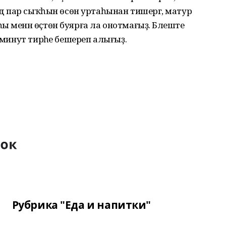
ндә пар сыҡһын өсөн уртаһынан тишергә, матур
ы менән өҫтөн буярға ла онотмағыҙ. Бәлеште
0 минут тирәһе бешереп алығыҙ.
Рубрика "Еда и напитки"