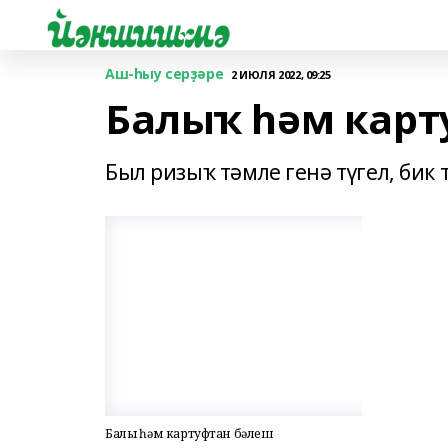
Аш-һыу серҙәре
2 ИЮЛЯ 2022, 09:25
Балыҡ һәм карт
Был ризыҡ тәмле генә түгел, бик 
Балыҡ һәм картуфтан бәлеш