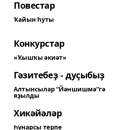
Повестар
Ҡайын һуты
Конкурстар
«Ҡышҡы әкиәт»
Гәзитебеҙ - дуҫыбыҙ
Алтынсылар “Йәншишмә”гә
яҙылды
Хикәйәләр
Һунарсы терпе