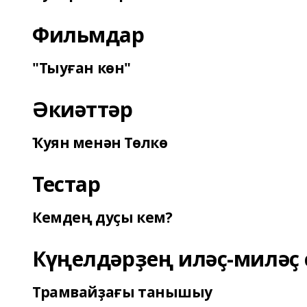
Фильмдар
"Тыуған көн"
Әкиәттәр
Ҡуян менән Төлкө
Тестар
Кемдең дуҫы кем?
Күңелдәрҙең иләҫ-миләҫ 
Трамвайҙағы танышыу