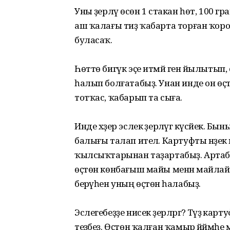
Уны әҙерләү өсөн 1 стакан һөт, 100 гр
аш ҡалағы тиҙ ҡабарта торған ҡоро с
буласаҡ.
Һөттө бигүк эҫе итмәй генә йылытып, 
һалып болғатабыҙ. Унан инде он өҫтә
тотҡас, ҡабарып та сыға.
Инде хәҙер эслек әҙерләүгә күсәйек.
балығы талап ителә. Картуфты нәҙек 
ҡылсыҡтарынан таҙартабыҙ. Артабан
өҫтөн көнбағыш майы менән майлайбы
берәүһен уның өҫтөнә һалабыҙ.
Эслегебеҙҙе нисек әҙерләргә? Тәүҙә к
теҙәбеҙ. Өҫтөн ҡалған ҡамыр йәймәһе