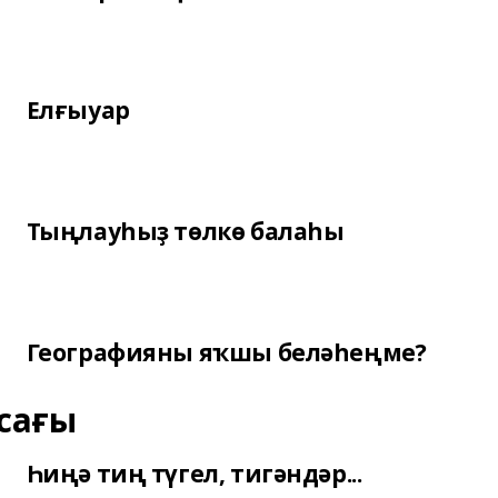
Елғыуар
Тыңлауһыҙ төлкө балаһы
Географияны яҡшы беләһеңме?
сағы
Һиңә тиң түгел, тигәндәр...