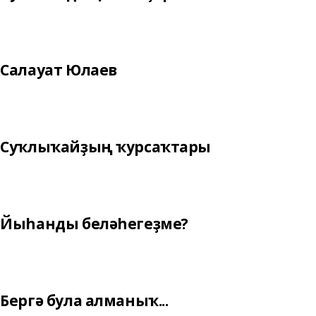
Салауат Юлаев
Суҡлыҡайҙың ҡурсаҡтары
Йыһанды беләһегеҙме?
Бергә була алманыҡ...