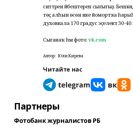
ситтәрен йәбештереп сығығыҙ. Бешкә
төҫ алһын өсөн ике йомортҡа һарыһ
духовкала 170 градус эҫелектә 30-4
Сығанаҡ һәм фото:
vk.com
Автор:
Юлиә Кирәева
Читайте нас
Партнеры
Фотобанк журналистов РБ