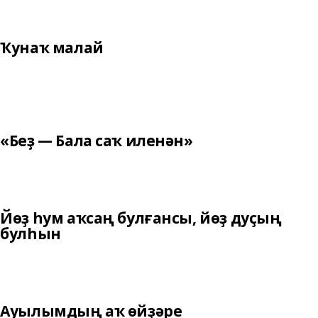
Ҡунаҡ малай
«Беҙ — Бала саҡ иленән»
Йөҙ һум аҡсаң булғансы, йөҙ дуҫың
булһын
Ауылымдың аҡ өйҙәре