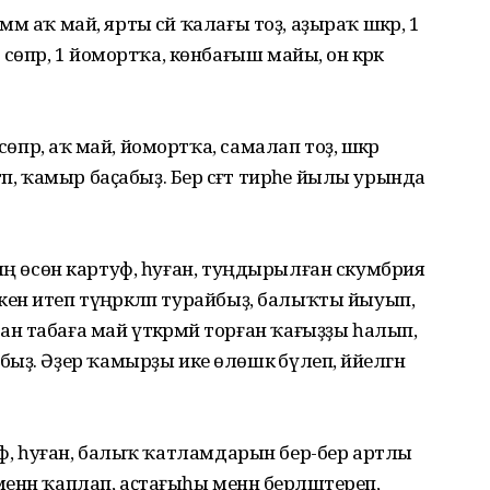
амм аҡ май, ярты сәй ҡалағы тоҙ, аҙыраҡ шәкәр, 1
өпрә, 1 йомортҡа, көнбағыш майы, он кәрәк
сөпрә, аҡ май, йомортҡа, самалап тоҙ, шәкәр
п, ҡамыр баҫабыҙ. Бер сәғәт тирәһе йылы урында
 Бының өсөн картуф, һуған, туңдырылған скумбрия
кенә итеп түңәрәкләп турайбыҙ, балыҡты йыуып,
 табаға май үткәрмәй торған ҡағыҙҙы һалып,
ҙ. Әҙер ҡамырҙы ике өлөшкә бүлеп, йәйелгән
артуф, һуған, балыҡ ҡатламдарын бер-бер артлы
 менән ҡаплап, аҫтағыһы менән берләштереп,