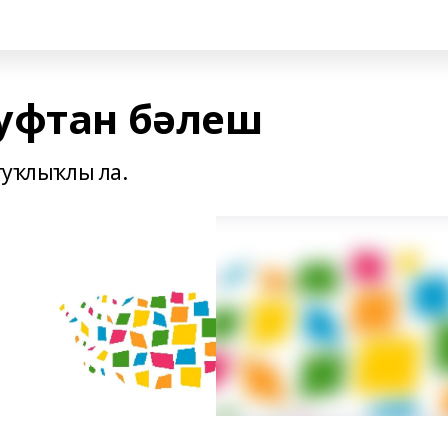
уфтан бәлеш
туҡлыҡлы ла.