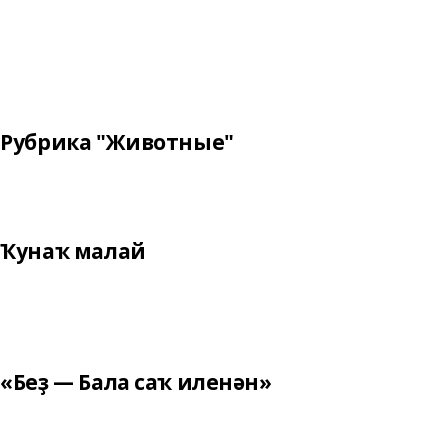
Рубрика "Животные"
Ҡунаҡ малай
«Беҙ — Бала саҡ иленән»