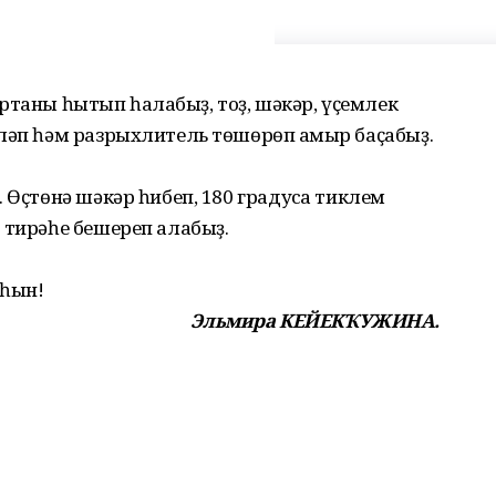
мортҡаны һытып һалабыҙ, тоҙ, шәкәр, үҫемлек
ләп һәм разрыхлитель төшөрөп ҡамыр баҫабыҙ.
 Өҫтөнә шәкәр һибеп, 180 градусҡа тиклем
 тирәһе бешереп алабыҙ.
лһын!
Эльмира КЕЙЕКҠУЖИНА.