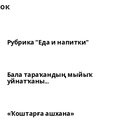
Рубрика "Еда и напитки"
Бала тараҡандың мыйыҡ
уйнатҡаны...
«Ҡоштарға ашхана»