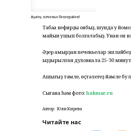
Әйҙәгеҙ, печенье бешерәйек!
Табаҡҡа кефирҙы ҡоябыҙ, шунда уҡ йо
майын ҡушып болғатабыҙ. Унан он и
Әҙер ҡамырҙан печеньелар эшләйбеҙ.
ҡыҙҙырылған духовкала 25-30 минут
Ашығыҙ тәмле, өҫтәлегеҙ йәмле бу
Сығанаҡ һәм фото:
hakmar.ru
Автор:
Юлиә Кирәева
Читайте нас