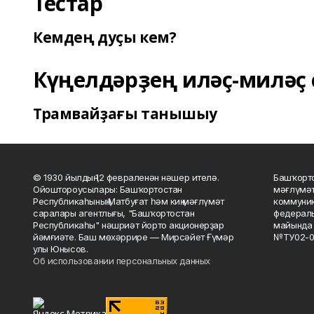
Тестар
Кемдең дуҫы кем?
Күңелдәрҙең иләҫ-миләҫ 
Трамвайҙағы танышыу
© 1930 йылдың 12 февраленән нәшер ителә.
Башҡорто
Ойоштороусылары: Башҡортостан
мәғлүмәт
Республикаһының Матбуғат һәм киң мәғлүмәт
коммуник
саралары агентлығы, "Башҡортостан
федераль
Республикаһы" нәшриәт йорто акционерҙар
майында 
йәмғиәте. Баш мөхәррире — Мирсәйет Ғүмәр
№ТУ02-0
улы Юнысов.
Об использовании персональных данных