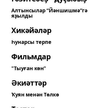
Алтынсылар “Йәншишмә”гә
яҙылды
Хикәйәләр
Һунарсы терпе
Фильмдар
"Тыуған көн"
Әкиәттәр
Ҡуян менән Төлкө