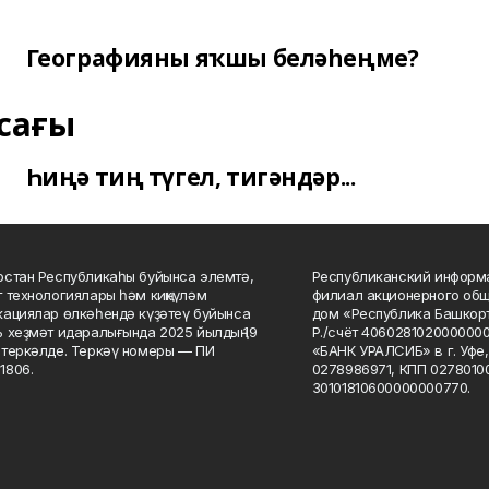
Географияны яҡшы беләһеңме?
сағы
Һиңә тиң түгел, тигәндәр...
стан Республикаһы буйынса элемтә,
Республиканский информа
 технологиялары һәм киңкүләм
филиал акционерного об
ациялар өлкәһендә күҙәтеү буйынса
дом «Республика Башкорт
 хеҙмәт идаралығында 2025 йылдың 19
Р./счёт 406028102000000
теркәлде. Теркәү номеры — ПИ
«БАНК УРАЛСИБ» в г. Уфе
1806.
0278986971, КПП 02780100
30101810600000000770.