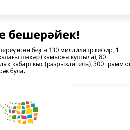
е бешерәйек!
ереү өсөн беҙгә 130 миллилитр кефир, 1
 ҡалағы шәкәр (ҡамырға ҡушыла), 80
лаҡ ҡабартҡыс (разрыхлитель), 300 грамм о
рәк була.