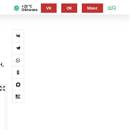
+23 °С
VK
OK
Макс
Облачно
н,