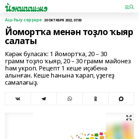
Аш-һыу серҙәре
20 ОКТЯБРЯ 2022, 07:00
Йомортҡа менән тоҙло ҡыяр
салаты
Кәрәк буласаҡ: 1 йомортҡа, 20 – 30
грамм тоҙло ҡыяр, 20 – 30 грамм майонез
һәм укроп. Рецепт 1 кеше иҫәбенә
алынған. Кеше һанына ҡарап, үҙегеҙ
самалағыҙ.