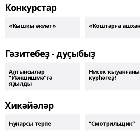
Конкурстар
«Ҡышҡы әкиәт»
«Ҡоштарға ашха
Гәзитебеҙ - дуҫыбыҙ
Алтынсылар
Нисек ҡыуанған
“Йәншишмә”гә
күрһәгеҙ!
яҙылды
Хикәйәләр
Һунарсы терпе
“Смотрильщик”