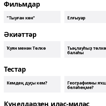
Фильмдар
"Тыуған көн"
Елғыуар
Әкиәттәр
Ҡуян менән Төлкө
Тыңлауһыҙ төлк
балаһы
Тестар
Кемдең дуҫы кем?
Географияны яҡ
беләһеңме?
Күңелдәрҙең иләҫ-миләҫ