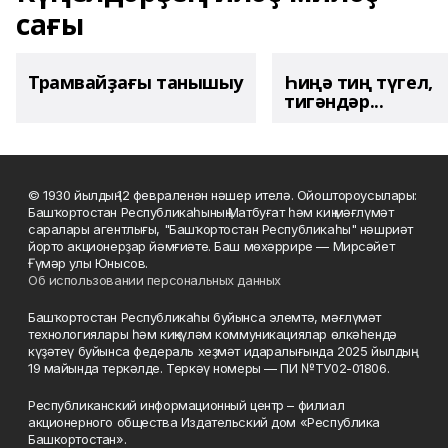
сағы
Трамвайҙағы танышыу
Һиңә тиң түгел,
тигәндәр...
© 1930 йылдың 12 февраленән нәшер ителә. Ойоштороусылары:
Башҡортостан Республикаһының Матбуғат һәм киң мәғлүмәт
саралары агентлығы, "Башҡортостан Республикаһы" нәшриәт
йорто акционерҙар йәмғиәте. Баш мөхәррире — Мирсәйет
Ғүмәр улы Юнысов.
Об использовании персональных данных
Башҡортостан Республикаһы буйынса элемтә, мәғлүмәт
технологиялары һәм киңкүләм коммуникациялар өлкәһендә
күҙәтеү буйынса федераль хеҙмәт идаралығында 2025 йылдың
19 майында теркәлде. Теркәү номеры — ПИ №ТУ02-01806.
Республиканский информационный центр – филиал
акционерного общества Издательский дом «Республика
Башкортостан».