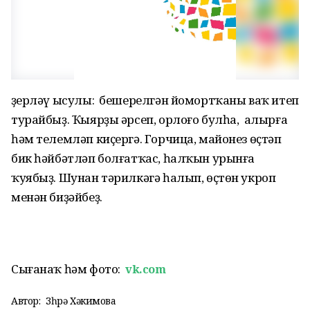
Әҙерләү ысулы: бешерелгән йомортҡаны ваҡ итеп
турайбыҙ. Ҡыярҙы әрсеп, орлоғо булһа, алырға
һәм телемләп киҫергә. Горчица, майонез өҫтәп
бик һәйбәтләп болғатҡас, һалҡын урынға
ҡуябыҙ. Шунан тәрилкәгә һалып, өҫтөн укроп
менән биҙәйбеҙ.
Сығанаҡ һәм фото:
vk.com
Автор:
Зөһрә Хәкимова