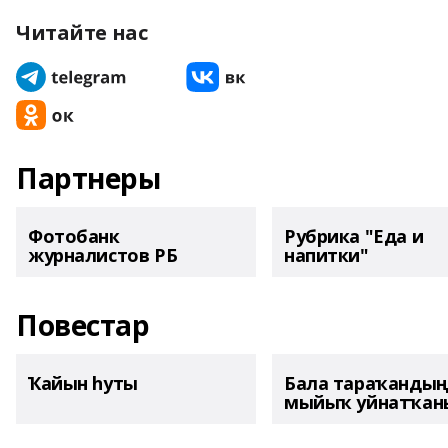
Читайте нас
Партнеры
Фотобанк
Рубрика "Еда и
журналистов РБ
напитки"
Повестар
Ҡайын һуты
Бала тараҡанды
мыйыҡ уйнатҡаны