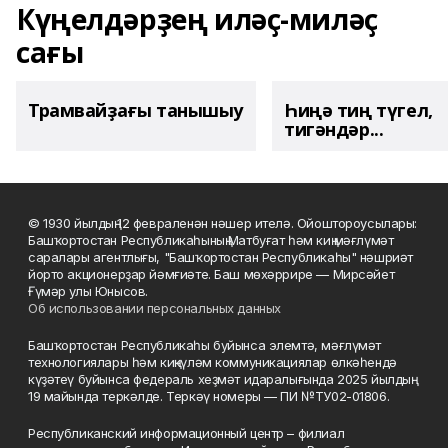
Күңелдәрҙең иләҫ-миләҫ
сағы
Трамвайҙағы танышыу
Һиңә тиң түгел,
тигәндәр...
© 1930 йылдың 12 февраленән нәшер ителә. Ойоштороусылары:
Башҡортостан Республикаһының Матбуғат һәм киң мәғлүмәт
саралары агентлығы, "Башҡортостан Республикаһы" нәшриәт
йорто акционерҙар йәмғиәте. Баш мөхәррире — Мирсәйет
Ғүмәр улы Юнысов.
Об использовании персональных данных
Башҡортостан Республикаһы буйынса элемтә, мәғлүмәт
технологиялары һәм киңкүләм коммуникациялар өлкәһендә
күҙәтеү буйынса федераль хеҙмәт идаралығында 2025 йылдың
19 майында теркәлде. Теркәү номеры — ПИ №ТУ02-01806.
Республиканский информационный центр – филиал