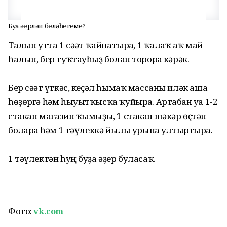
Буҙа әҙерләй беләһегеҙме?
Талғын утта 1 сәғәт ҡайнатырға, 1 ҡалаҡ аҡ май
һалып, бер туҡтауһыҙ болғап торорға кәрәк.
Бер сәғәт үткәс, кеҫәл һымаҡ массаны иләк аша
һөҙөргә һәм һыуытҡысҡа ҡуйырға. Артабан уға 1-2
стакан магазин ҡымыҙы, 1 стакан шәкәр өҫтәп
болғарға һәм 1 тәүлеккә йылы урынға ултыртырға.
1 тәүлектән һуң буҙа әҙер буласаҡ.
Фото:
vk.com