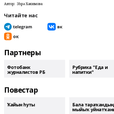
Автор:
Зөһрә Хәкимова
Читайте нас
Партнеры
Фотобанк
Рубрика "Еда и
журналистов РБ
напитки"
Повестар
Ҡайын һуты
Бала тараҡанды
мыйыҡ уйнатҡаны