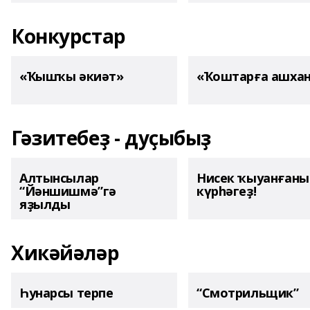
Конкурстар
«Ҡышҡы әкиәт»
«Ҡоштарға ашха
Гәзитебеҙ - дуҫыбыҙ
Алтынсылар
Нисек ҡыуанған
“Йәншишмә”гә
күрһәгеҙ!
яҙылды
Хикәйәләр
Һунарсы терпе
“Смотрильщик”