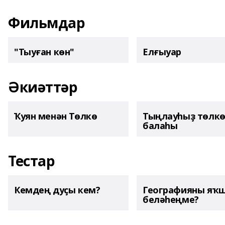
Фильмдар
"Тыуған көн"
Елғыуар
Әкиәттәр
Ҡуян менән Төлкө
Тыңлауһыҙ төлк
балаһы
Тестар
Кемдең дуҫы кем?
Географияны яҡ
беләһеңме?