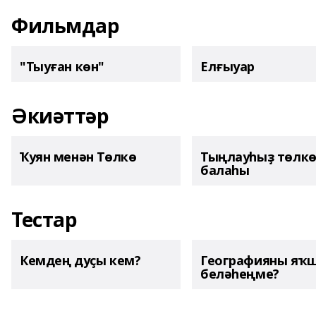
Фильмдар
"Тыуған көн"
Елғыуар
Әкиәттәр
Ҡуян менән Төлкө
Тыңлауһыҙ төлк
балаһы
Тестар
Кемдең дуҫы кем?
Географияны яҡ
беләһеңме?