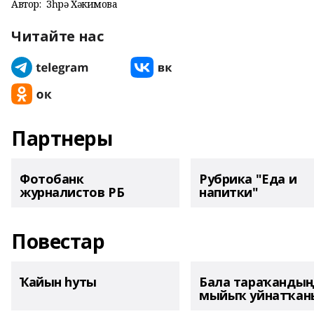
Автор:
Зөһрә Хәкимова
Читайте нас
Партнеры
Фотобанк
Рубрика "Еда и
журналистов РБ
напитки"
Повестар
Ҡайын һуты
Бала тараҡанды
мыйыҡ уйнатҡаны