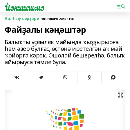
Аш-һыу серҙәре
10 ЯНВАРЯ 2023, 11:45
Файҙалы кәңәштәр
Балыҡты үҫемлек майында ҡыҙҙырырға
һәм әҙер булғас, өҫтөнә иретелгән аҡ май
ҡойорға кәрәк. Ошолай бешерелһә, балыҡ
айырыуса тәмле була.