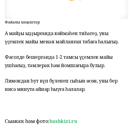
Файҙалы кәңәштәр
Аҡ майҙы ҡыҙҙырғанда көймәһен тиһәгеҙ, уны
үҫемлек майы менән майланған табаға һалығыҙ.
Фасолде бешергәндә 1-2 тамсы үҫемлек майы
ҡушһағыҙ, тәмлерәк һәм йомшағыраҡ булыр.
Лимондан һут күп бүленеп сыҡһын өсөн, уны бер
нисә минутҡа ҡайнар һыуға һалалар.
Сығанаҡ һәм фото:
bashkizi.ru