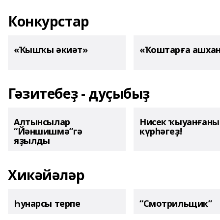
Конкурстар
«Ҡышҡы әкиәт»
«Ҡоштарға ашха
Гәзитебеҙ - дуҫыбыҙ
Алтынсылар
Нисек ҡыуанған
“Йәншишмә”гә
күрһәгеҙ!
яҙылды
Хикәйәләр
Һунарсы терпе
“Смотрильщик”