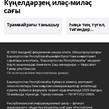
Күңелдәрҙең иләҫ-миләҫ
сағы
Трамвайҙағы танышыу
Һиңә тиң түгел,
тигәндәр...
© 1930 йылдың 12 февраленән нәшер ителә. Ойоштороусылары:
Башҡортостан Республикаһының Матбуғат һәм киң мәғлүмәт
саралары агентлығы, "Башҡортостан Республикаһы" нәшриәт
йорто акционерҙар йәмғиәте. Баш мөхәррире — Мирсәйет
Ғүмәр улы Юнысов.
Об использовании персональных данных
Башҡортостан Республикаһы буйынса элемтә, мәғлүмәт
технологиялары һәм киңкүләм коммуникациялар өлкәһендә
күҙәтеү буйынса федераль хеҙмәт идаралығында 2025 йылдың
19 майында теркәлде. Теркәү номеры — ПИ №ТУ02-01806.
Республиканский информационный центр – филиал
акционерного общества Издательский дом «Республика