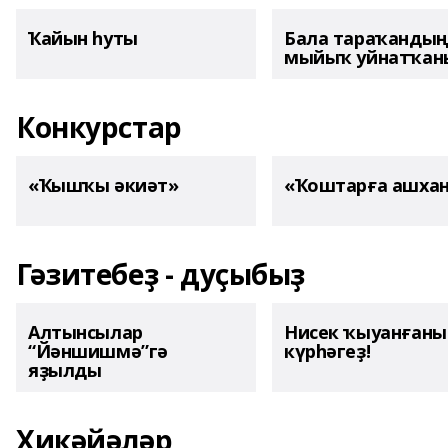
Ҡайын һуты
Бала тараҡанды
мыйыҡ уйнатҡаны
Конкурстар
«Ҡышҡы әкиәт»
«Ҡоштарға ашха
Гәзитебеҙ - дуҫыбыҙ
Алтынсылар
Нисек ҡыуанған
“Йәншишмә”гә
күрһәгеҙ!
яҙылды
Хикәйәләр