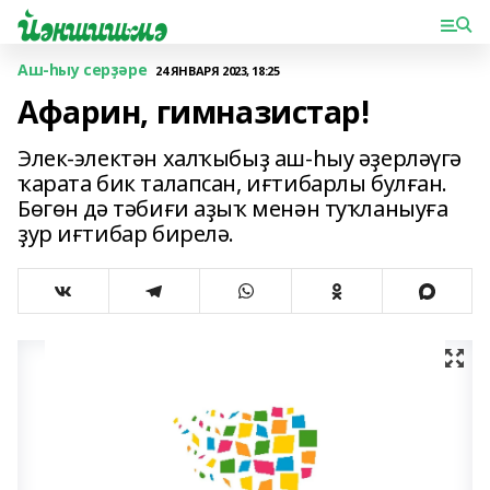
Аш-һыу серҙәре
24 ЯНВАРЯ 2023, 18:25
Афарин, гимназистар!
Элек-электән халҡыбыҙ аш-һыу әҙерләүгә
ҡарата бик талапсан, иғтибарлы булған.
Бөгөн дә тәбиғи аҙыҡ менән туҡланыуға
ҙур иғтибар бирелә.