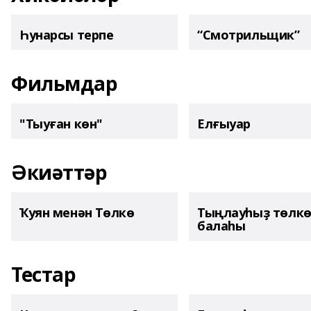
Һунарсы терпе
“Смотрильщик”
Фильмдар
"Тыуған көн"
Елғыуар
Әкиәттәр
Ҡуян менән Төлкө
Тыңлауһыҙ төлк
балаһы
Тестар