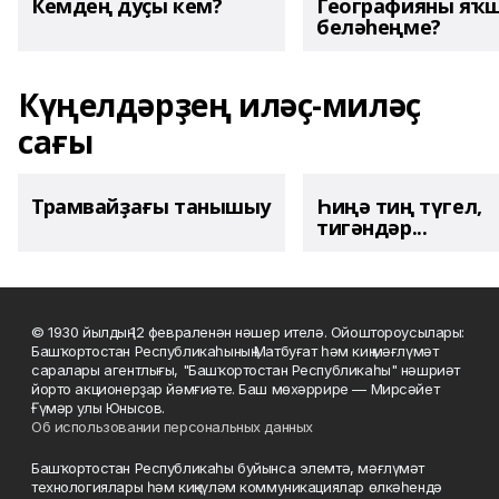
Кемдең дуҫы кем?
Географияны яҡ
беләһеңме?
Күңелдәрҙең иләҫ-миләҫ
сағы
Трамвайҙағы танышыу
Һиңә тиң түгел,
тигәндәр...
© 1930 йылдың 12 февраленән нәшер ителә. Ойоштороусылары:
Башҡортостан Республикаһының Матбуғат һәм киң мәғлүмәт
саралары агентлығы, "Башҡортостан Республикаһы" нәшриәт
йорто акционерҙар йәмғиәте. Баш мөхәррире — Мирсәйет
Ғүмәр улы Юнысов.
Об использовании персональных данных
Башҡортостан Республикаһы буйынса элемтә, мәғлүмәт
технологиялары һәм киңкүләм коммуникациялар өлкәһендә