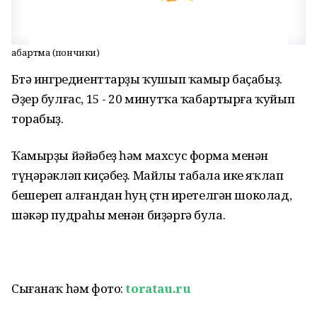
Ҡабартма (пончики)
Бөтә ингредиенттарҙы ҡушып ҡамыр баҫабыҙ.
Әҙер булғас, 15 - 20 минутҡа ҡабартырға ҡуйып
торабыҙ.
Ҡамырҙы йәйәбеҙ һәм махсус форма менән
түңәрәкләп киҫәбеҙ. Майлы табала ике яҡлап
бешереп алғандан һуң өҫтөн иретелгән шоколад,
шәкәр пудраһы менән биҙәргә була.
Сығанаҡ һәм фото:
toratau.ru