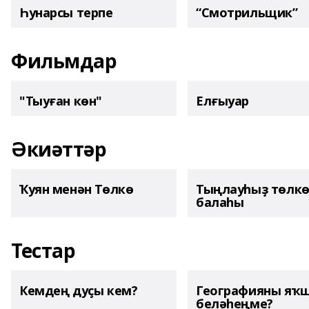
Һунарсы терпе
“Смотрильщик”
Фильмдар
"Тыуған көн"
Елғыуар
Әкиәттәр
Ҡуян менән Төлкө
Тыңлауһыҙ төлк
балаһы
Тестар
Кемдең дуҫы кем?
Географияны яҡ
беләһеңме?