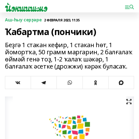
Аш-һыу серҙәре
2 ФЕВРАЛЯ 2023, 11:35
Ҡабартма (пончики)
Беҙгә 1 стакан кефир, 1 стакан һөт, 1
йомортҡа, 50 грамм маргарин, 2 балғалаҡ
өймәй генә тоҙ, 1-2 ҡалаҡ шәкәр, 1
балғалаҡ әсетке (дрожжи) кәрәк буласаҡ.