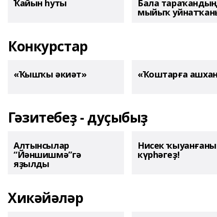
Ҡайын һуты
Бала тараҡанды
мыйыҡ уйнатҡаны
Конкурстар
«Ҡышҡы әкиәт»
«Ҡоштарға ашха
Гәзитебеҙ - дуҫыбыҙ
Алтынсылар
Нисек ҡыуанған
“Йәншишмә”гә
күрһәгеҙ!
яҙылды
Хикәйәләр