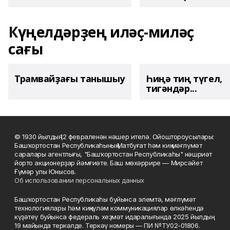
Күңелдәрҙең иләҫ-миләҫ
сағы
Трамвайҙағы танышыу
Һиңә тиң түгел,
тигәндәр...
© 1930 йылдың 12 февраленән нәшер ителә. Ойоштороусылары:
Башҡортостан Республикаһының Матбуғат һәм киң мәғлүмәт
саралары агентлығы, "Башҡортостан Республикаһы" нәшриәт
йорто акционерҙар йәмғиәте. Баш мөхәррире — Мирсәйет
Ғүмәр улы Юнысов.
Об использовании персональных данных
Башҡортостан Республикаһы буйынса элемтә, мәғлүмәт
технологиялары һәм киңкүләм коммуникациялар өлкәһендә
күҙәтеү буйынса федераль хеҙмәт идаралығында 2025 йылдың
19 майында теркәлде. Теркәү номеры — ПИ №ТУ02-01806.