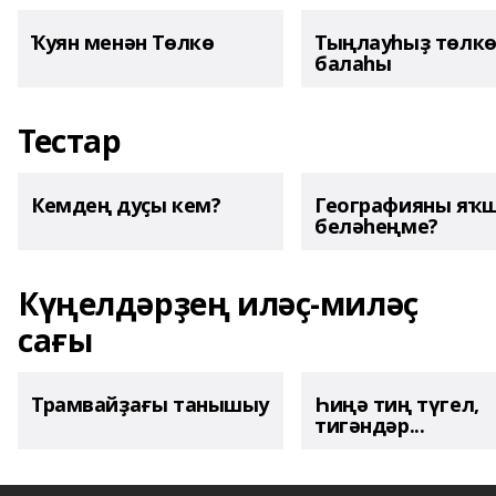
Ҡуян менән Төлкө
Тыңлауһыҙ төлк
балаһы
Тестар
Кемдең дуҫы кем?
Географияны яҡ
беләһеңме?
Күңелдәрҙең иләҫ-миләҫ
сағы
Трамвайҙағы танышыу
Һиңә тиң түгел,
тигәндәр...