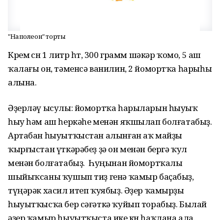
"Наполеон" торты
Крем өсөн 1 литр һөт, 300 грамм шәкәр ҡомо, 5 аш
ҡалағы он, тәменсә ванилин, 2 йомортҡа һарыһы
алына.
Әҙерләү ысулы: йомортҡа һарыларын һыуыҡ
һыу һәм аш һеркәһе менән яҡшылап болғатабыҙ.
Артабан һыуытҡыстан алынған аҡ майҙы
ҡырғыстан үткәрәбеҙ ҙә он менән бергә ҡул
менән болғатабыҙ. Һуңынан йомортҡалы
шыйыҡсаны ҡушып тиҙ генә ҡамыр баҫабыҙ,
түңәрәк хасил итеп ҡуябыҙ. Әҙер ҡамырҙы
һыуытҡысҡа бер сәғәткә ҡуйып торабыҙ. Былай
әҙер ҡамыр һыуытҡыста ике көн һаҡлана ала.