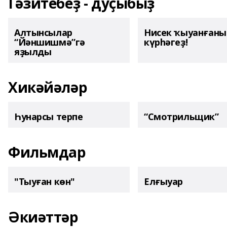
Гәзитебеҙ - дуҫыбыҙ
Алтынсылар
Нисек ҡыуанған
“Йәншишмә”гә
күрһәгеҙ!
яҙылды
Хикәйәләр
Һунарсы терпе
“Смотрильщик”
Фильмдар
"Тыуған көн"
Елғыуар
Әкиәттәр