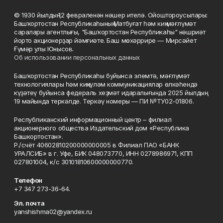
© 1930 йылдың 12 февраленән нәшер ителә. Ойоштороусылары:
Башҡортостан Республикаһының Матбуғат һәм киң мәғлүмәт
саралары агентлығы, "Башҡортостан Республикаһы" нәшриәт
йорто акционерҙар йәмғиәте. Баш мөхәррире — Мирсәйет
Ғүмәр улы Юнысов.
Об использовании персональных данных
Башҡортостан Республикаһы буйынса элемтә, мәғлүмәт
технологиялары һәм киңкүләм коммуникациялар өлкәһендә
күҙәтеү буйынса федераль хеҙмәт идаралығында 2025 йылдың
19 майында теркәлде. Теркәү номеры — ПИ №ТУ02-01806.
Республиканский информационный центр – филиал
акционерного общества Издательский дом «Республика
Башкортостан».
Р./счёт 40602810200000000005 в Филиал ПАО «БАНК
УРАЛСИБ» в г. Уфе, БИК 048073770, ИНН 0278986971, КПП
027801004, к/с 30101810600000000770.
Телефон
+7 347 273-36-64.
Эл. почта
yanshishma02@yandex.ru