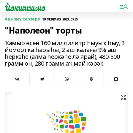
Аш-һыу серҙәре
19 ФЕВРАЛЯ 2023, 07:35
"Наполеон" торты
Ҡамыр өсөн 160 миллилитр һыуыҡ һыу, 3
йомортҡа һарыһы, 2 аш ҡалағы 9% аш
һеркәһе (алма һеркәһе лә ярай), 480-500
грамм он, 280 грамм аҡ май кәрәк.