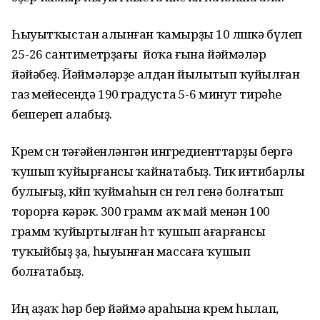
Һыуытҡыстан алынған ҡамырҙы 10 өлөшкә бүлеп
25-26 сантиметрҙағы йоҡа ғына йәймәләр
йәйәбеҙ. Йәймәләрҙе алдан йылытып ҡуйылған
газ мейесендә 190 градуста 5-6 минут тирәһе
бешереп алабыҙ.
Крем өсөн тәғәйенләнгән ингредиенттарҙы бергә
ҡушып ҡуйырғансы ҡайнатабыҙ. Тик иғтибарлы
булығыҙ, көйөп ҡуймаһын өсөн гел генә болғатып
торорға кәрәк. 300 грамм аҡ май менән 100
грамм ҡуйыртылған һөт ҡушып ағарғансы
туҡыйбыҙ ҙа, һыуынған массаға ҡушып
болғатабыҙ.
Иң аҙаҡ һәр бер йәймә араһына крем һылап,