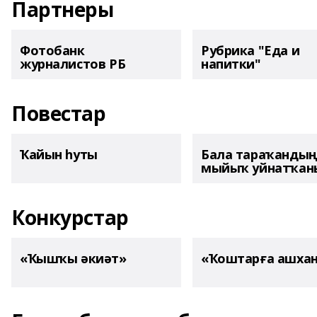
Партнеры
Фотобанк
Рубрика "Еда и
журналистов РБ
напитки"
Повестар
Ҡайын һуты
Бала тараҡанды
мыйыҡ уйнатҡаны
Конкурстар
«Ҡышҡы әкиәт»
«Ҡоштарға ашха