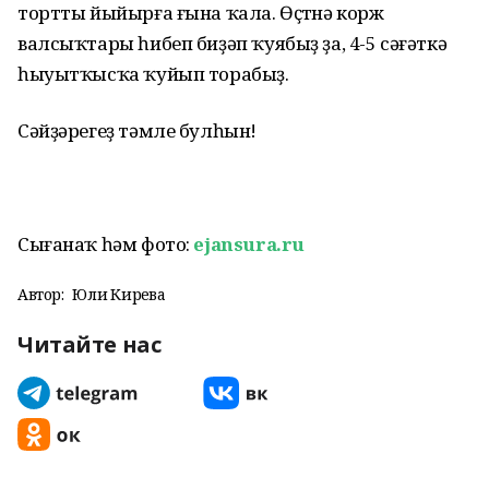
тортты йыйырға ғына ҡала. Өҫтөнә корж
валсыҡтары һибеп биҙәп ҡуябыҙ ҙа, 4-5 сәғәткә
һыуытҡысҡа ҡуйып торабыҙ.
Сәйҙәрегеҙ тәмле булһын!
Сығанаҡ һәм фото:
ejansura.ru
Автор:
Юлиә Кирәева
Читайте нас