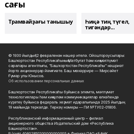
сағы
Трамвайҙағы танышыу
Һиңә тиң түгел,
тигәндәр...
© 1930 йылдың 12 февраленән нәшер ителә. Ойоштороусылары:
Башҡортостан Республикаһының Матбуғат һәм киң мәғлүмәт
саралары агентлығы, "Башҡортостан Республикаһы" нәшриәт
йорто акционерҙар йәмғиәте. Баш мөхәррире — Мирсәйет
Ғүмәр улы Юнысов.
Об использовании персональных данных
Башҡортостан Республикаһы буйынса элемтә, мәғлүмәт
технологиялары һәм киңкүләм коммуникациялар өлкәһендә
күҙәтеү буйынса федераль хеҙмәт идаралығында 2025 йылдың
19 майында теркәлде. Теркәү номеры — ПИ №ТУ02-01806.
Республиканский информационный центр – филиал
акционерного общества Издательский дом «Республика
Башкортостан».
Р./счёт 40602810200000000005 в Филиал ПАО «БАНК