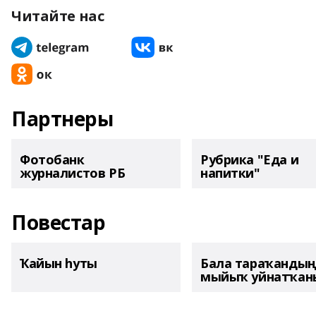
Читайте нас
Партнеры
Фотобанк
Рубрика "Еда и
журналистов РБ
напитки"
Повестар
Ҡайын һуты
Бала тараҡанды
мыйыҡ уйнатҡаны