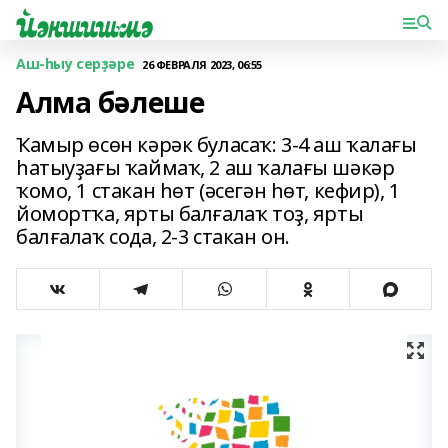
Аш-һыу серҙәре
26 ФЕВРАЛЯ 2023, 06:55
Алма бәлеше
Ҡамыр өсөн кәрәк буласаҡ: 3-4 аш ҡалағы
һатыуҙағы ҡаймаҡ, 2 аш ҡалағы шәкәр
ҡомо, 1 стакан һөт (әсегән һөт, кефир), 1
йомортҡа, ярты балғалаҡ тоҙ, ярты
балғалаҡ сода, 2-3 стакан он.