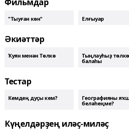
Фильмдар
"Тыуған көн"
Елғыуар
Әкиәттәр
Ҡуян менән Төлкө
Тыңлауһыҙ төлк
балаһы
Тестар
Кемдең дуҫы кем?
Географияны яҡ
беләһеңме?
Күңелдәрҙең иләҫ-миләҫ