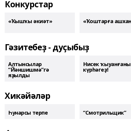
Конкурстар
«Ҡышҡы әкиәт»
«Ҡоштарға ашха
Гәзитебеҙ - дуҫыбыҙ
Алтынсылар
Нисек ҡыуанған
“Йәншишмә”гә
күрһәгеҙ!
яҙылды
Хикәйәләр
Һунарсы терпе
“Смотрильщик”