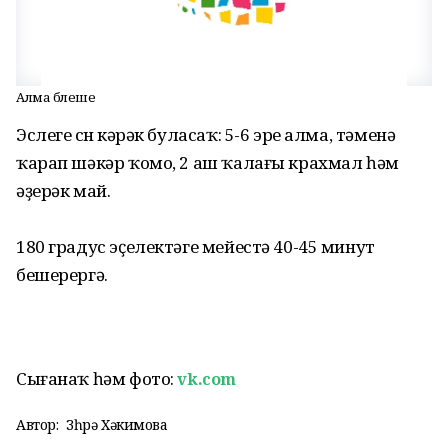
Алма бәлеше
Эслеге өсөн кәрәк буласаҡ: 5-6 эре алма, тәменә
ҡарап шәкәр ҡомо, 2 аш ҡалағы крахмал һәм
әҙерәк май.
180 градус эҫелектәге мейестә 40-45 минут
бешерергә.
Сығанаҡ һәм фото:
vk.com
Автор:
Зөһрә Хәкимова