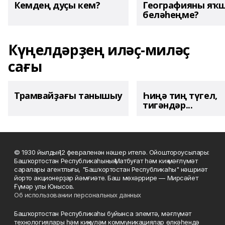
Кемдең дуҫы кем?
Географияны яҡ
беләһеңме?
Күңелдәрҙең иләҫ-миләҫ
сағы
Трамвайҙағы танышыу
Һиңә тиң түгел,
тигәндәр...
© 1930 йылдың 12 февраленән нәшер ителә. Ойоштороусылары:
Башҡортостан Республикаһының Матбуғат һәм киң мәғлүмәт
саралары агентлығы, "Башҡортостан Республикаһы" нәшриәт
йорто акционерҙар йәмғиәте. Баш мөхәррире — Мирсәйет
Ғүмәр улы Юнысов.
Об использовании персональных данных
Башҡортостан Республикаһы буйынса элемтә, мәғлүмәт
технологиялары һәм киңкүләм коммуникациялар өлкәһендә