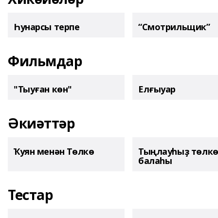
Һунарсы терпе
“Смотрильщик”
Фильмдар
"Тыуған көн"
Елғыуар
Әкиәттәр
Ҡуян менән Төлкө
Тыңлауһыҙ төлк
балаһы
Тестар