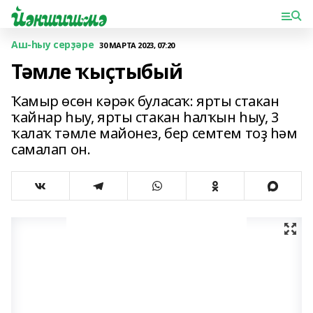
Аш-һыу серҙәре
30 МАРТА 2023, 07:20
Тәмле ҡыҫтыбый
Ҡамыр өсөн кәрәк буласаҡ: ярты стакан
ҡайнар һыу, ярты стакан һалҡын һыу, 3
ҡалаҡ тәмле майонез, бер семтем тоҙ һәм
самалап он.