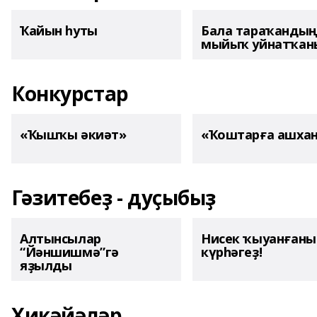
Ҡайын һуты
Бала тараҡанды
мыйыҡ уйнатҡаны
Конкурстар
«Ҡышҡы әкиәт»
«Ҡоштарға ашха
Гәзитебеҙ - дуҫыбыҙ
Алтынсылар
Нисек ҡыуанған
“Йәншишмә”гә
күрһәгеҙ!
яҙылды
Хикәйәләр