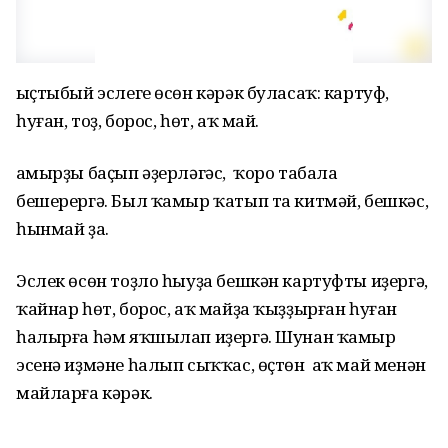
Ҡыҫтыбый эслеге өсөн кәрәк буласаҡ: картуф,
һуған, тоҙ, борос, һөт, аҡ май.
Ҡамырҙы баҫып әҙерләгәс, ҡоро табала
бешерергә. Был ҡамыр ҡатып та китмәй, бешкәс,
һынмай ҙа.
Эслек өсөн тоҙло һыуҙа бешкән картуфты иҙергә,
ҡайнар һөт, борос, аҡ майҙа ҡыҙҙырған һуған
һалырға һәм яҡшылап иҙергә. Шунан ҡамыр
эсенә иҙмәне һалып сыҡҡас, өҫтөн аҡ май менән
майларға кәрәк.