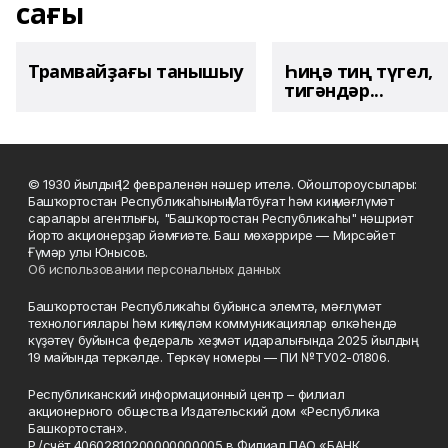
сағы
Трамвайҙағы танышыу
Һиңә тиң түгел,
тигәндәр...
© 1930 йылдың 12 февраленән нәшер ителә. Ойоштороусылары:
Башҡортостан Республикаһының Матбуғат һәм киң мәғлүмәт
саралары агентлығы, "Башҡортостан Республикаһы" нәшриәт
йорто акционерҙар йәмғиәте. Баш мөхәррире — Мирсәйет
Ғүмәр улы Юнысов.
Об использовании персональных данных
Башҡортостан Республикаһы буйынса элемтә, мәғлүмәт
технологиялары һәм киңкүләм коммуникациялар өлкәһендә
күҙәтеү буйынса федераль хеҙмәт идаралығында 2025 йылдың
19 майында теркәлде. Теркәү номеры — ПИ №ТУ02-01806.
Республиканский информационный центр – филиал
акционерного общества Издательский дом «Республика
Башкортостан».
Р./счёт 40602810200000000005 в Филиал ПАО «БАНК