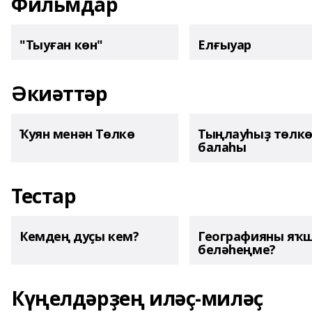
Фильмдар
"Тыуған көн"
Елғыуар
Әкиәттәр
Ҡуян менән Төлкө
Тыңлауһыҙ төлк
балаһы
Тестар
Кемдең дуҫы кем?
Географияны яҡ
беләһеңме?
Күңелдәрҙең иләҫ-миләҫ