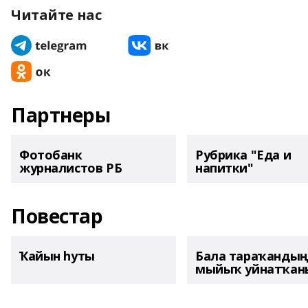
Читайте нас
Партнеры
Фотобанк
Рубрика "Еда и
журналистов РБ
напитки"
Повестар
Ҡайын һуты
Бала тараҡанды
мыйыҡ уйнатҡаны