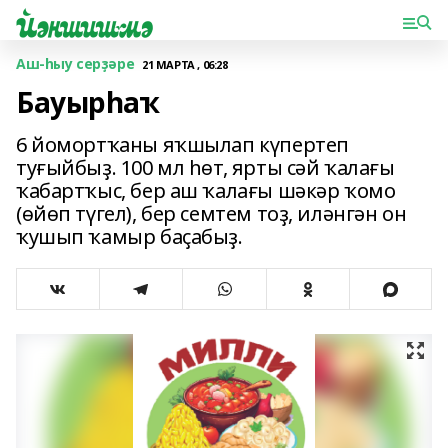
Аш-һыу серҙәре
21 МАРТА , 06:28
Бауырһаҡ
6 йомортҡаны яҡшылап күпертеп
туғыйбыҙ. 100 мл һөт, ярты сәй ҡалағы
ҡабартҡыс, бер аш ҡалағы шәкәр ҡомо
(өйөп түгел), бер семтем тоҙ, иләнгән он
ҡушып ҡамыр баҫабыҙ.