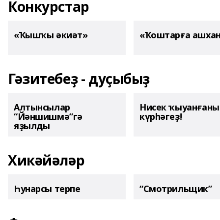
Конкурстар
«Ҡышҡы әкиәт»
«Ҡоштарға ашха
Гәзитебеҙ - дуҫыбыҙ
Алтынсылар
Нисек ҡыуанған
“Йәншишмә”гә
күрһәгеҙ!
яҙылды
Хикәйәләр
Һунарсы терпе
“Смотрильщик”