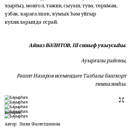
ҡырғыҙ, монгол, тажик, сыуаш, тува, төркмән,
үзбәк, ҡарағалпаҡ, ҡумыҡ һәм уйғыр
кухняларында осрай.
Айназ ВӘЛИТОВ, III синыф уҡыусыһы.
Ауырғазы районы,
Рәшит Назаров исемендәге Талбазы башҡорт
гимназияһы.
Бауырһаҡ
Автор:
Лилиә Фазлетдинова