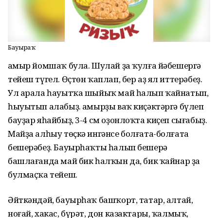
Бауырһаҡ
Ҡамыр йомшаҡ була. Шулай ҙа ҡулға йәбешергә
тейеш түгел. Өҫтөн ҡаплап, бер аҙ ял иттерәбеҙ.
Ул арала һауытҡа шыйыҡ май һалып ҡайнатып,
һыуытып алабыҙ. Ҡамырҙы ваҡ киҫәктәргә бүлеп
бауҙар яһайбыҙ, 3-4 см оҙонлоҡта киҫеп сығабыҙ.
Майҙа алһыу төҫкә ингәнсе болғата-болғата
бешерәбеҙ. Бауырһаҡты һалып бешерә
башлағанда май бик һалҡын да, бик ҡайнар ҙа
булмаҫҡа тейеш.
Әйткәндәй, бауырһаҡ башҡорт, татар, алтай,
ноғай, хакас, бүрәт, дон казактары, ҡалмыҡ,