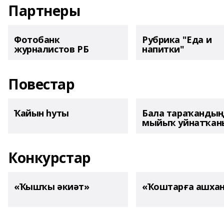
Партнеры
Фотобанк
Рубрика "Еда и
журналистов РБ
напитки"
Повестар
Ҡайын һуты
Бала тараҡанды
мыйыҡ уйнатҡаны
Конкурстар
«Ҡышҡы әкиәт»
«Ҡоштарға ашха