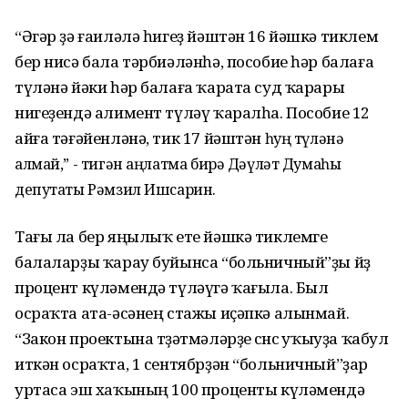
“Әгәр ҙә ғаиләлә һигеҙ йәштән 16 йәшкә тиклем
бер нисә бала тәрбиәләнһә, пособие һәр балаға
түләнә йәки һәр балаға ҡарата суд ҡарары
нигеҙендә алимент түләү ҡаралһа. Пособие 12
айға тәғәйенләнә, тик 17 йәштән
һуң түләнә
алмай,” - тигән аңлатма бирә Дәүләт Думаһы
депутаты Рәмзил Ишсарин.
Тағы ла бер яңылыҡ ете йәшкә тиклемге
балаларҙы ҡарау буйынса “больничный”ҙы йөҙ
процент күләмендә түләүгә ҡағыла. Был
осраҡта ата-әсәнең стажы иҫәпкә алынмай.
“Закон проектына төҙәтмәләрҙе өсөнсө уҡыуҙа ҡабул
иткән осраҡта, 1 сентябрҙән “больничный”ҙар
уртаса эш хаҡының 100 проценты күләмендә