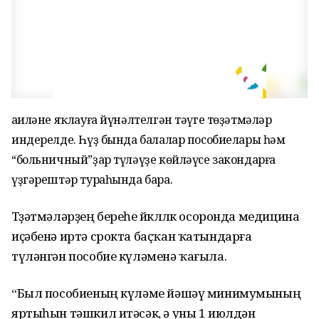
Ғаиләне яҡлауға йүнәлтелгән тәүге төҙәтмәләр
индерелде. Һүҙ бында балалар пособиелары һәм
“больничный”ҙар түләүҙе көйләүсе закондарға
үҙгәрештәр тураһында бара.
Төҙәтмәләрҙең береһе йөклөлөк осоронда медицина
иҫәбенә иртә срокта баҫҡан ҡатындарға
түләнгән пособие күләменә ҡағыла.
“Был пособиеның күләме йәшәү минимумының
яртыһын тәшкил итәсәк, ә уны 1 июлдән