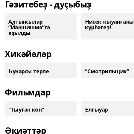
Гәзитебеҙ - дуҫыбыҙ
Алтынсылар
Нисек ҡыуанған
“Йәншишмә”гә
күрһәгеҙ!
яҙылды
Хикәйәләр
Һунарсы терпе
“Смотрильщик”
Фильмдар
"Тыуған көн"
Елғыуар
Әкиәттәр