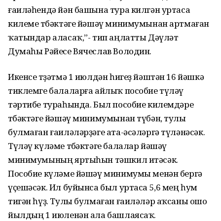
ғаиләһендә йән башына тура килгән уртаса
килеме төбәктәге йәшәү минимумынан артмаған
ҡатындар аласаҡ,”- тип аңлатты Дәүләт
Думаһы Рәйесе Вячеслав Володин.
Икенсе төҙәтмә 1 июлдән һигеҙ йәштән 16 йәшкә
тиклемге балаларға айлыҡ пособие түләү
тәртибе тураһында. Был пособие килемдәре
төбәктәге йәшәү минимумынан түбән, тулы
булмаған ғаиләләрҙәге ата-әсәләргә түләнәсәк.
Түләү күләме төбәктәге балалар йәшәү
минимумының яртыһын тәшкил итәсәк.
Пособие күләме йәшәү минимумы менән бергә
үҫешәсәк. Ил буйынса был уртаса 5,6 мең һум
тигән һүҙ. Тулы булмаған ғаиләләр аҡсаны ошо
йылдың 1 июленән ала башлаясаҡ.