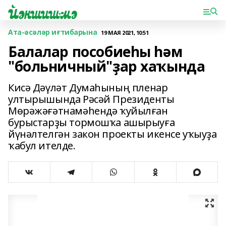
Ата-әсәләр иғтибарына
19 МАЯ 2021, 10:51
Балалар пособиеһы һәм
"больничный"ҙар хаҡында
Кисә Дәүләт Думаһының пленар
ултырышында Рәсәй Президенты
Мөрәжәғәтнамәһендә ҡуйылған
бурыстарҙы тормошҡа ашырыуға
йүнәлтелгән закон проекты икенсе уҡыуҙа
ҡабул ителде.