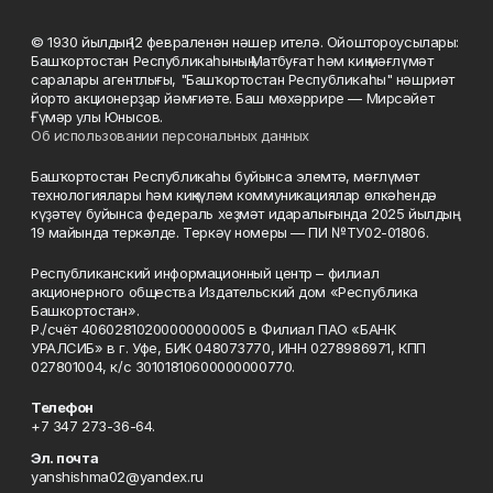
© 1930 йылдың 12 февраленән нәшер ителә. Ойоштороусылары:
Башҡортостан Республикаһының Матбуғат һәм киң мәғлүмәт
саралары агентлығы, "Башҡортостан Республикаһы" нәшриәт
йорто акционерҙар йәмғиәте. Баш мөхәррире — Мирсәйет
Ғүмәр улы Юнысов.
Об использовании персональных данных
Башҡортостан Республикаһы буйынса элемтә, мәғлүмәт
технологиялары һәм киңкүләм коммуникациялар өлкәһендә
күҙәтеү буйынса федераль хеҙмәт идаралығында 2025 йылдың
19 майында теркәлде. Теркәү номеры — ПИ №ТУ02-01806.
Республиканский информационный центр – филиал
акционерного общества Издательский дом «Республика
Башкортостан».
Р./счёт 40602810200000000005 в Филиал ПАО «БАНК
УРАЛСИБ» в г. Уфе, БИК 048073770, ИНН 0278986971, КПП
027801004, к/с 30101810600000000770.
Телефон
+7 347 273-36-64.
Эл. почта
yanshishma02@yandex.ru