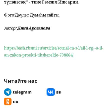
түләнәсәк,” - тине Рәмзил Ишсарин.
Фото:Дәүләт Думаһы сайты.
Автор
: Дина Арсланова
https://bash.rbsmi.ru/articles/sotsial-m-s-l/ail-l-rg--a-il-
an-zakon-proekti-tiksherelde-798864/
Читайте нас