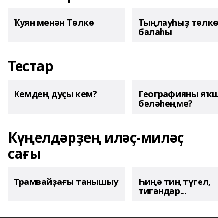
Ҡуян менән Төлкө
Тыңлауһыҙ төлк
балаһы
Тестар
Кемдең дуҫы кем?
Географияны яҡ
беләһеңме?
Күңелдәрҙең иләҫ-миләҫ
сағы
Трамвайҙағы танышыу
Һиңә тиң түгел,
тигәндәр...