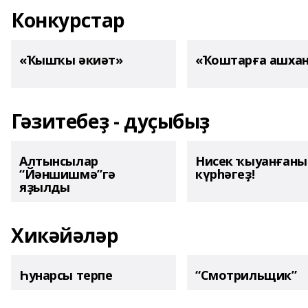
Конкурстар
«Ҡышҡы әкиәт»
«Ҡоштарға ашха
Гәзитебеҙ - дуҫыбыҙ
Алтынсылар
Нисек ҡыуанған
“Йәншишмә”гә
күрһәгеҙ!
яҙылды
Хикәйәләр
Һунарсы терпе
“Смотрильщик”