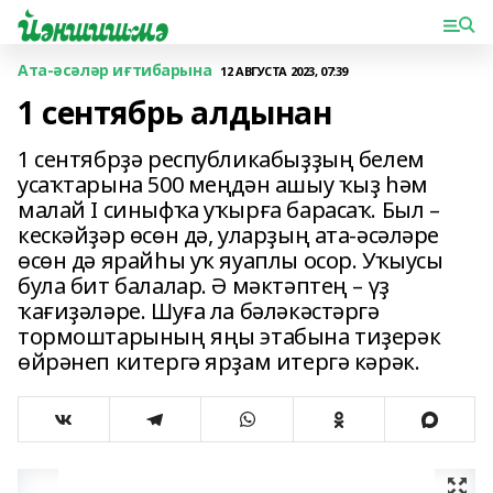
Ата-әсәләр иғтибарына
12 АВГУСТА 2023, 07:39
1 сентябрь алдынан
1 сентябрҙә республикабыҙҙың белем
усаҡтарына 500 меңдән ашыу ҡыҙ һәм
малай I синыфҡа уҡырға барасаҡ. Был –
кескәйҙәр өсөн дә, уларҙың ата-әсәләре
өсөн дә ярайһы уҡ яуаплы осор. Уҡыусы
була бит балалар. Ә мәктәптең – үҙ
ҡағиҙәләре. Шуға ла бәләкәстәргә
тормоштарының яңы этабына тиҙерәк
өйрәнеп китергә ярҙам итергә кәрәк.