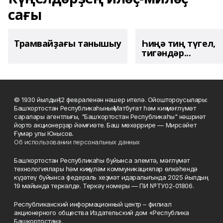
сағы
Трамвайҙағы танышыу
Һиңә тиң түгел,
тигәндәр...
© 1930 йылдың 12 февраленән нәшер ителә. Ойоштороусылары:
Башҡортостан Республикаһының Матбуғат һәм киң мәғлүмәт
саралары агентлығы, "Башҡортостан Республикаһы" нәшриәт
йорто акционерҙар йәмғиәте. Баш мөхәррире — Мирсәйет
Ғүмәр улы Юнысов.
Об использовании персональных данных
Башҡортостан Республикаһы буйынса элемтә, мәғлүмәт
технологиялары һәм киңкүләм коммуникациялар өлкәһендә
күҙәтеү буйынса федераль хеҙмәт идаралығында 2025 йылдың
19 майында теркәлде. Теркәү номеры — ПИ №ТУ02-01806.
Республиканский информационный центр – филиал
акционерного общества Издательский дом «Республика
Башкортостан».