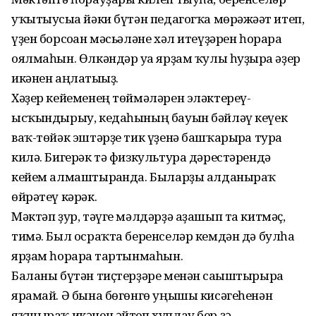
уҡытыусыға йәки бүтән педагогҡа мөрәжәғәт итеп,
үҙен борсоған мәсьәләне хәл итеүҙәрен һорарға
оялмаһын. Өлкәндәр уға ярҙам ҡулы һуҙырға әҙер
икәнен аңлатығыҙ.
Хәҙер кейеменең төймәләрен эләктереү-
ысҡындырыу, кедаһының бауын бәйләү кеүек
ваҡ-төйәк эштәрҙе тик үҙенә башҡарырға тура
килә. Бигерәк тә физкультура дәрестәрендә
кейем алмаштырғанда. Быларҙы алданыраҡ
өйрәтеү кәрәк.
Мәктәп ҙур, тәүге мәлдәрҙә аҙашып та китмәҫ,
тимә. Был осраҡта беренселәр кемдән дә булһа
ярҙам һорарға тартынмаһын.
Баланы бүтән тиҫтерҙәре менән сағыштырырға
ярамай. Ә бына бөгөнгө уңышы кисәгеһенән
яҡшыраҡ икәнен әйтеп хуплау бер ҙә