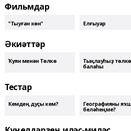
Фильмдар
"Тыуған көн"
Елғыуар
Әкиәттәр
Ҡуян менән Төлкө
Тыңлауһыҙ төлк
балаһы
Тестар
Кемдең дуҫы кем?
Географияны яҡ
беләһеңме?
Күңелдәрҙең иләҫ-миләҫ