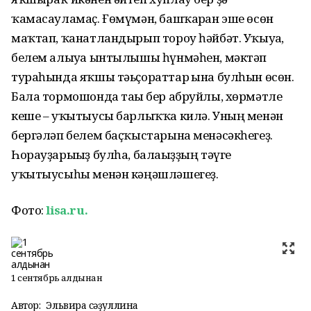
ҡамасауламаҫ. Ғөмүмән, башҡарған эше өсөн
маҡтап, ҡанатландырып тороу һәйбәт. Уҡыуға,
белем алыуға ынтылышы һүнмәһен, мәктәп
тураһында яҡшы тәьҫораттар ғына булһын өсөн.
Бала тормошонда тағы бер абруйлы, хөрмәтле
кеше – уҡытыусы барлыҡҡа килә. Уның менән
бергәләп белем баҫҡыстарына менәсәкһегеҙ.
Һорауҙарығыҙ булһа, балағыҙҙың тәүге
уҡытыусыһы менән кәңәшләшегеҙ.
Фото:
lisa.ru.
1 сентябрь алдынан
Автор:
Эльвира Әсәҙуллина