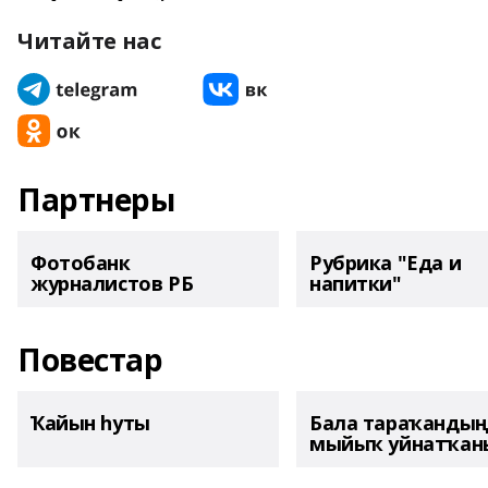
Читайте нас
Партнеры
Фотобанк
Рубрика "Еда и
журналистов РБ
напитки"
Повестар
Ҡайын һуты
Бала тараҡанды
мыйыҡ уйнатҡаны