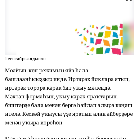
1 сентябрь алдынан
Моғайын, көн режимын яйға һала
башлағанһығыҙҙыр инде. Иртәрәк йоҡларға ятып,
иртәрәк торорға кәрәк бит уҡыу мәлендә.
Мәктәп формаһын, уҡыу кәрәк-яраҡтарын,
биштәрҙе бала менән бергә һайлап алырға кәңәш
ителә. Кескәй уҡыусы үҙе яратып алған әйберҙәре
менән уҡырға йөрөһөн.
Мәктәптә һорауҙары килеп тыуһа, беренселәр