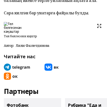
баланың икенсе төрлө уйлағанын аңлата ала.
Сара килгән бар ҡунаҡтарға файҙалы булды.
Тел белгесенән кәңәштәр
Автор:
Лилиә Фазлетдинова
Читайте нас
Партнеры
Фотобанк
Рубрика "Еда и