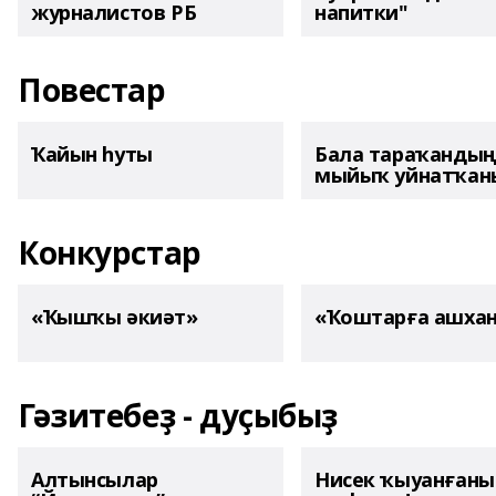
журналистов РБ
напитки"
Повестар
Ҡайын һуты
Бала тараҡанды
мыйыҡ уйнатҡаны
Конкурстар
«Ҡышҡы әкиәт»
«Ҡоштарға ашха
Гәзитебеҙ - дуҫыбыҙ
Алтынсылар
Нисек ҡыуанған