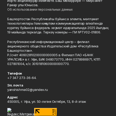
йорто акционерҙар йәмғиәте. Баш мөхәррире — Мирсәйет
Ғүмәр улы Юнысов.
Об использовании персональных данных
Башҡортостан Республикаһы буйынса элемтә, мәғлүмәт
технологиялары һәм киңкүләм коммуникациялар өлкәһендә
күҙәтеү буйынса федераль хеҙмәт идаралығында 2025 йылдың
19 майында теркәлде. Теркәү номеры — ПИ №ТУ02-01806.
Республиканский информационный центр – филиал
акционерного общества Издательский дом «Республика
Башкортостан».
Р./счёт 40602810200000000005 в Филиал ПАО «БАНК
УРАЛСИБ» в г. Уфе, БИК 048073770, ИНН 0278986971, КПП
027801004, к/с 30101810600000000770.
Телефон
+7 347 273-36-64.
Эл. почта
yanshishma02@yandex.ru
Адрес
450005, г. Уфа, ул. 50-летия Октября, 13, 8-й этаж