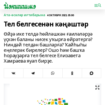
Ата-әсәләр иғтибарына
4 ОКТЯБРЯ 2023, 05:00
Тел белгесенән кәңәштәр
Өйҙә ике телдә һөйләшкән ғаиләләрҙә
үҫкән баланы нисек уҡырға өйрәтергә?
Ниндәй телдән башларға? Ҡайһыһы
еңелерәк бирелер? Ошо һәм башҡа
һорауҙарға тел белгесе Елизавета
Хамраева яуап бирҙе.