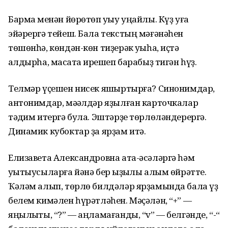
Бармаҡ менән йөрөтөп уҡыу уңайлы. Күҙ уға
эйәрергә тейеш. Бала текстың мәғәнәһен
төшөнһә, көндән-көн тиҙерәк уҡыһа, иҫтә
ҡалдырһа, маҡсатҡа ирешеп барабыҙ тигән һүҙ.
Телмәр үҫешен нисек яҡшыртырға? Синонимдар,
антонимдар, мәҡәлдәр яҙылған карточкалар
тәҡдим итергә була. Эштәрҙе төрлөләндерергә.
Динамик кубоктар ҙа ярҙам итә.
Елизавета Александровна ата-әсәләргә һәм
уҡытыусыларға йәнә бер ҡыҙыҡлы алым өйрәтте.
Ҡәләм алып, төрлө билдәләр ярҙамында бала үҙ
белем кимәлен һүрәтләһен. Мәҫәлән, “+” —
яңылыҡты, “?” — аңламағанды, “v” — белгәнде, “-“