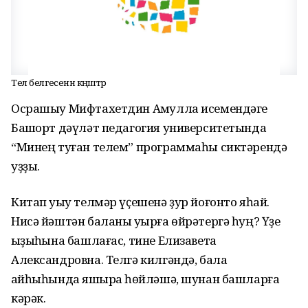
Тел белгесенән кәңәштәр
Осрашыу Мифтахетдин Аҡмулла исемендәге
Башҡорт дәүләт педагогия университетында
“Минең туған телем” программаһы сиктәрендә
уҙҙы.
Китап уҡыу телмәр үҫешенә ҙур йоғонто яһай.
Нисә йәштән баланы уҡырға өйрәтергә һуң? Үҙе
ҡыҙыҡһына башлағас, тине Елизавета
Александровна. Телгә килгәндә, бала
ҡайһыһында яҡшыраҡ һөйләшә, шунан башларға
кәрәк.