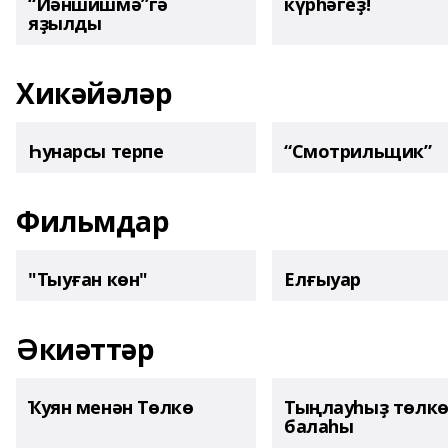
“Йәншишмә”гә
күрһәгеҙ!
яҙылды
Хикәйәләр
Һунарсы терпе
“Смотрильщик”
Фильмдар
"Тыуған көн"
Елғыуар
Әкиәттәр
Ҡуян менән Төлкө
Тыңлауһыҙ төлк
балаһы