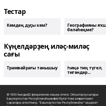
Тестар
Кемдең дуҫы кем?
Географияны яҡ
беләһеңме?
Күңелдәрҙең иләҫ-миләҫ
сағы
Трамвайҙағы танышыу
Һиңә тиң түгел,
тигәндәр...
© 1930 йылдың 12 февраленән нәшер ителә. Ойоштороусылары:
Башҡортостан Республикаһының Матбуғат һәм киң мәғлүмәт
саралары агентлығы, "Башҡортостан Республикаһы" нәшриәт