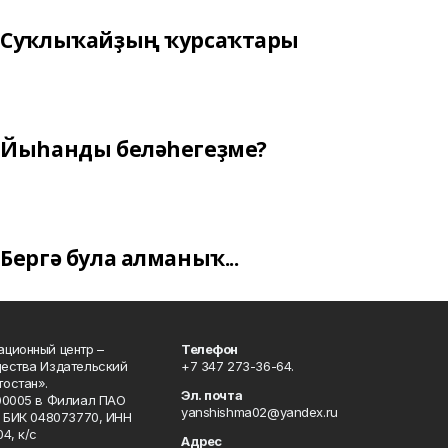
Суҡлыҡайҙың ҡурсаҡтары
Йыһанды беләһегеҙме?
Бергә була алманыҡ...
ционный центр –
Телефон
щества Издательский
+7 347 273-36-64.
остан».
Эл. почта
00005 в Филиал ПАО
yanshishma02@yandex.ru
, БИК 048073770, ИНН
4, к/с
Адрес