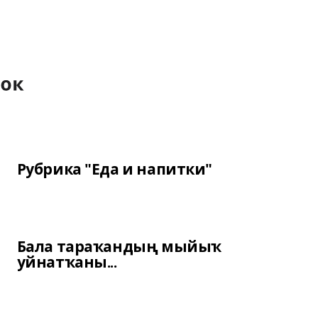
Рубрика "Еда и напитки"
Бала тараҡандың мыйыҡ
уйнатҡаны...