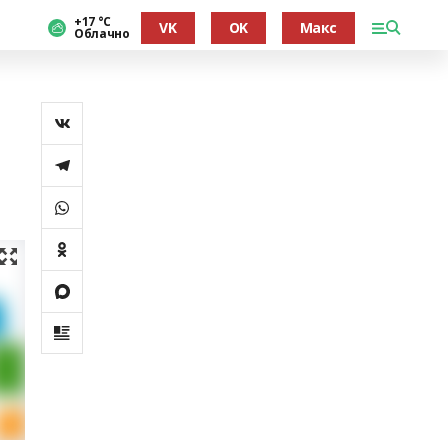
+17 °С
VK
OK
Макс
Облачно