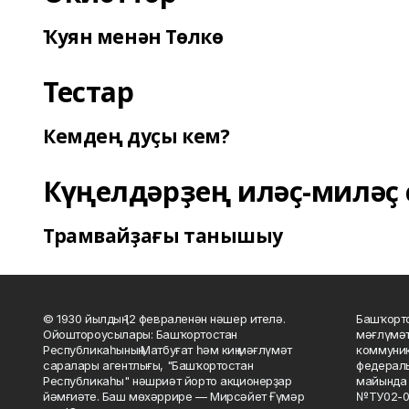
Ҡуян менән Төлкө
Тестар
Кемдең дуҫы кем?
Күңелдәрҙең иләҫ-миләҫ 
Трамвайҙағы танышыу
© 1930 йылдың 12 февраленән нәшер ителә.
Башҡорто
Ойоштороусылары: Башҡортостан
мәғлүмәт
Республикаһының Матбуғат һәм киң мәғлүмәт
коммуник
саралары агентлығы, "Башҡортостан
федераль
Республикаһы" нәшриәт йорто акционерҙар
майында 
йәмғиәте. Баш мөхәррире — Мирсәйет Ғүмәр
№ТУ02-0