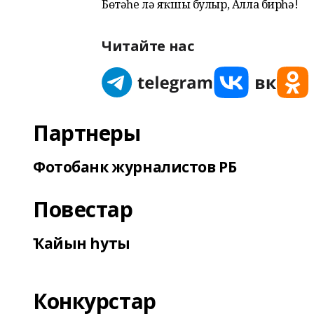
Бөтәһе лә яҡшы булыр, Алла бирһә!
Читайте нас
Партнеры
Фотобанк журналистов РБ
Повестар
Ҡайын һуты
Конкурстар