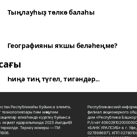
Тыңлауһыҙ төлкө балаһы
Географияны яҡшы беләһеңме?
сағы
Һиңә тиң түгел, тигәндәр...
стан Республикаһы буйынса элемтә,
Республиканский информа
 технологиялары һәм киңкүләм
филиал акционерного об
ациялар өлкәһендә күҙәтеү буйынса
дом «Республика Башкорт
 хеҙмәт идаралығында 2025 йылдың 19
Р./счёт 406028102000000
теркәлде. Теркәү номеры — ПИ
«БАНК УРАЛСИБ» в г. Уфе
1806.
0278986971, КПП 02780100