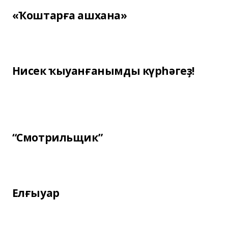
«Ҡоштарға ашхана»
Нисек ҡыуанғанымды күрһәгеҙ!
“Смотрильщик”
Елғыуар