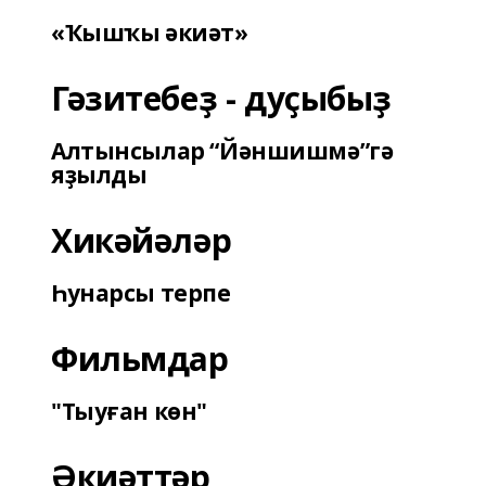
«Ҡышҡы әкиәт»
Гәзитебеҙ - дуҫыбыҙ
Алтынсылар “Йәншишмә”гә
яҙылды
Хикәйәләр
Һунарсы терпе
Фильмдар
"Тыуған көн"
Әкиәттәр