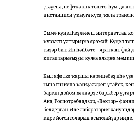
Өҫтәүенә, нефткә хаҡ төштө, һум да д
дистанцион уҡыуға күсә, ҡала трансп
Әммә күңелһеҙләнеп, интернеттан ко
ҡурҡып ултырырға ярамай. Күңел тө
тиҙәр бит. Иң һәйбәте – яратҡан, фа
китаптарығыҙҙы ҡулға алырға мөмки
Был афәткә ҡаршы көрәшебеҙ иһә үҙеб
ғына гигиена ҡағиҙәләрен үтәйек, ке
барған дөйөм хәлдәрҙе барыбер үҙгәр
Ана, Роспотребнадзор, «Вектор» фәнн
белдергән. Әле лаборатория хайуанд
кире йоғонтоларын асыҡлайҙар инде.