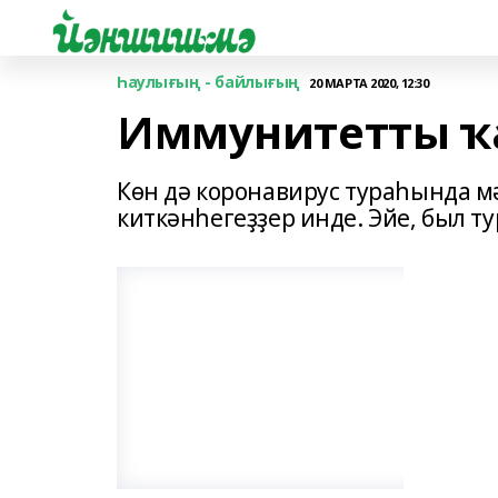
Һаулығың - байлығың
20 МАРТА 2020, 12:30
Иммунитетты ҡ
Көн дә коронавирус тураһында м
киткәнһегеҙҙер инде. Эйе, был т