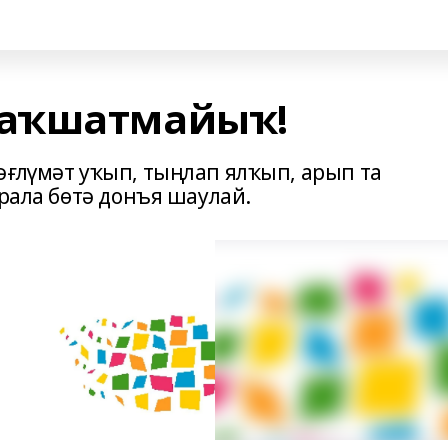
аҡшатмайыҡ!
әғлүмәт уҡып, тыңлап ялҡып, арып та
урала бөтә донъя шаулай.