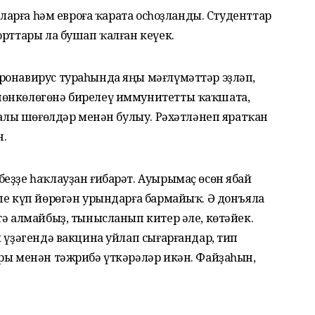
олларға һәм евроға ҡарата осһоҙланды. Студенттар
орттары ла бушап ҡалған кеүек.
ронавирус тураһында яңы мәғлүмәттәр эҙләп,
шөнкөлөгөнә бирелеү иммунитетты ҡаҡшата,
йҙалы шөғөлдәр менән булыу. Рәхәтләнеп яратҡан
н.
еҙҙе һаҡлауҙан ғибарәт. Ауырымаҫ өсөн ябай
ше күп йөрөгән урындарға бармайыҡ. Ә донъяла
тә алмайбыҙ, тынысланып китер әле, көтәйек.
и үҙәгендә вакцина уйлап сығарғандар, тип
ары менән тәжрибә үткәрәләр икән. Файҙаһын,