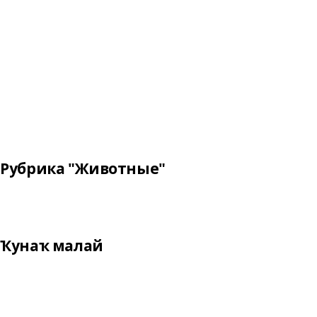
Рубрика "Животные"
Ҡунаҡ малай