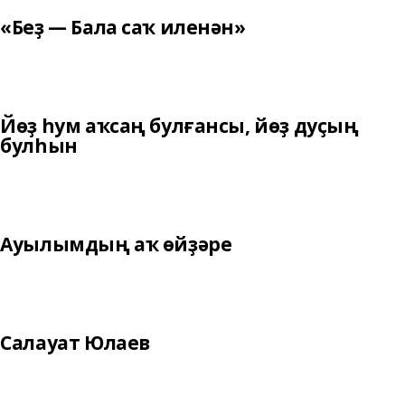
«Беҙ — Бала саҡ иленән»
Йөҙ һум аҡсаң булғансы, йөҙ дуҫың
булһын
Ауылымдың аҡ өйҙәре
Салауат Юлаев