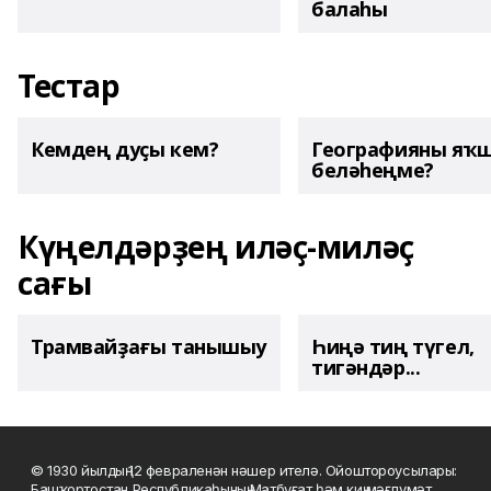
балаһы
Тестар
Кемдең дуҫы кем?
Географияны яҡ
беләһеңме?
Күңелдәрҙең иләҫ-миләҫ
сағы
Трамвайҙағы танышыу
Һиңә тиң түгел,
тигәндәр...
© 1930 йылдың 12 февраленән нәшер ителә. Ойоштороусылары:
Башҡортостан Республикаһының Матбуғат һәм киң мәғлүмәт