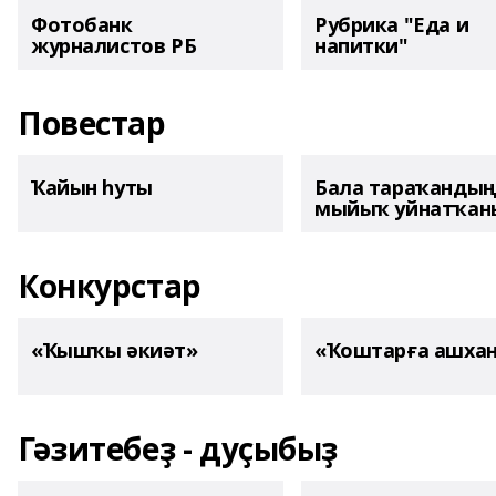
Фотобанк
Рубрика "Еда и
журналистов РБ
напитки"
Повестар
Ҡайын һуты
Бала тараҡанды
мыйыҡ уйнатҡаны
Конкурстар
«Ҡышҡы әкиәт»
«Ҡоштарға ашха
Гәзитебеҙ - дуҫыбыҙ