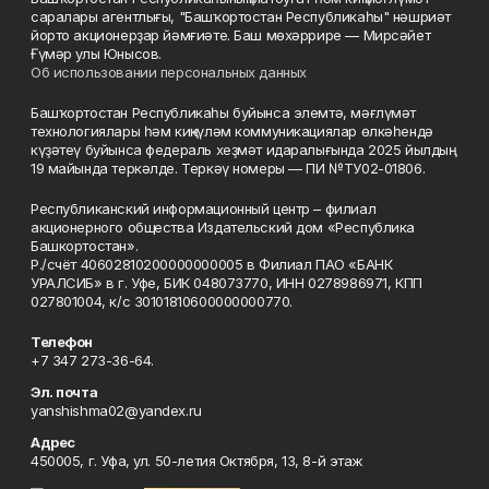
саралары агентлығы, "Башҡортостан Республикаһы" нәшриәт
йорто акционерҙар йәмғиәте. Баш мөхәррире — Мирсәйет
Ғүмәр улы Юнысов.
Об использовании персональных данных
Башҡортостан Республикаһы буйынса элемтә, мәғлүмәт
технологиялары һәм киңкүләм коммуникациялар өлкәһендә
күҙәтеү буйынса федераль хеҙмәт идаралығында 2025 йылдың
19 майында теркәлде. Теркәү номеры — ПИ №ТУ02-01806.
Республиканский информационный центр – филиал
акционерного общества Издательский дом «Республика
Башкортостан».
Р./счёт 40602810200000000005 в Филиал ПАО «БАНК
УРАЛСИБ» в г. Уфе, БИК 048073770, ИНН 0278986971, КПП
027801004, к/с 30101810600000000770.
Телефон
+7 347 273-36-64.
Эл. почта
yanshishma02@yandex.ru
Адрес
450005, г. Уфа, ул. 50-летия Октября, 13, 8-й этаж