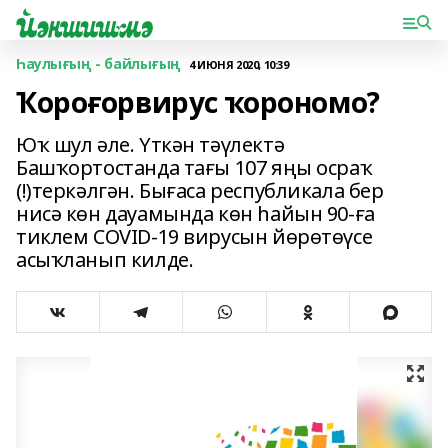
Һаулығың - байлығың
4 ИЮНЯ 2020, 10:39
Ҡороғорвирус ҡорономо?
Юҡ шул әле. Үткән тәүлектә
Башҡортостанда тағы 107 яңы осраҡ
(!)теркәлгән. Бығаса республикала бер
нисә көн дауамында көн һайын 90-ға
тиклем COVID-19 вирусын йөрөтөүсе
асыҡланып килде.