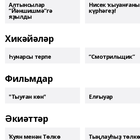
Алтынсылар
Нисек ҡыуанған
“Йәншишмә”гә
күрһәгеҙ!
яҙылды
Хикәйәләр
Һунарсы терпе
“Смотрильщик”
Фильмдар
"Тыуған көн"
Елғыуар
Әкиәттәр
Ҡуян менән Төлкө
Тыңлауһыҙ төлк