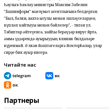
Һаулыҡ һаҡлау министры Максим Забелин
"Башинформ" мәғлүмәт агентлығына белдергән.
"Был, бәлки, вахта ысулы менән эшләүселәрҙең
күпләп ҡайтыуы менән бәйлелер", - тигән ул.
Табиптар әйтеүенсә, ҡайһы берәүҙәр вирус йөрөтә,
әммә үҙҙәрендә ауырыуҙың клиник билдәләре
күренмәй. Ә өлкән йәштәгеләргә йоҡторһалар, улар
сирҙе бик ауыр кисерә.
Читайте нас
Партнеры