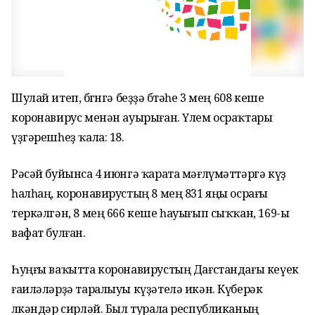
Шулай итеп, бөгөнгә беҙҙә бөтәһе 3 мең 608 кеше
коронавирус менән ауырыған. Үлем осраҡтары
үҙгәрешһеҙ ҡала: 18.
Рәсәй буйынса 4 июнгә ҡарата мәғлүмәттәргә күҙ
һалһаң, коронавирустың 8 мең 831 яңы осрағы
теркәлгән, 8 мең 666 кеше һауығып сыҡҡан, 169-ы
вафат булған.
Һуңғы ваҡытта коронавирустың Дағстандағы кеүек
ғаиләләрҙә таралыуы күҙәтелә икән. Күберәк
өлкәндәр сирләй. Был турала республиканың