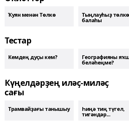
Ҡуян менән Төлкө
Тыңлауһыҙ төлк
балаһы
Тестар
Кемдең дуҫы кем?
Географияны яҡ
беләһеңме?
Күңелдәрҙең иләҫ-миләҫ
сағы
Трамвайҙағы танышыу
Һиңә тиң түгел,
тигәндәр...