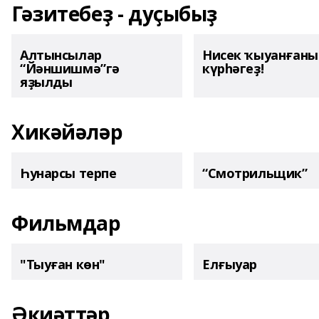
Гәзитебеҙ - дуҫыбыҙ
Алтынсылар
Нисек ҡыуанған
“Йәншишмә”гә
күрһәгеҙ!
яҙылды
Хикәйәләр
Һунарсы терпе
“Смотрильщик”
Фильмдар
"Тыуған көн"
Елғыуар
Әкиәттәр