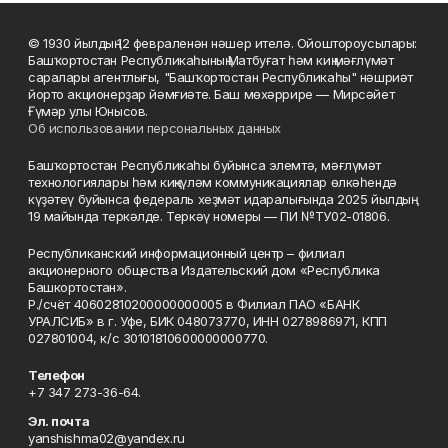
© 1930 йылдың 12 февраленән нәшер ителә. Ойоштороусылары:
Башҡортостан Республикаһының Матбуғат һәм киң мәғлүмәт
саралары агентлығы, "Башҡортостан Республикаһы" нәшриәт
йорто акционерҙар йәмғиәте. Баш мөхәррире — Мирсәйет
Ғүмәр улы Юнысов.
Об использовании персональных данных
Башҡортостан Республикаһы буйынса элемтә, мәғлүмәт
технологиялары һәм киңкүләм коммуникациялар өлкәһендә
күҙәтеү буйынса федераль хеҙмәт идаралығында 2025 йылдың
19 майында теркәлде. Теркәү номеры — ПИ №ТУ02-01806.
Республиканский информационный центр – филиал
акционерного общества Издательский дом «Республика
Башкортостан».
Р./счёт 40602810200000000005 в Филиал ПАО «БАНК
УРАЛСИБ» в г. Уфе, БИК 048073770, ИНН 0278986971, КПП
027801004, к/с 30101810600000000770.
Телефон
+7 347 273-36-64.
Эл. почта
yanshishma02@yandex.ru