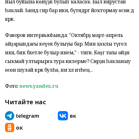
йыл буйына көнүҙәк булып ҡаласаҡ. Был вирустан
һаҡлай. Һиндә сир бар икән, бүтәндәргә йоҡтормау өсөн дә
кәрәк.
Фаворов интервьюһында: "Октябрҙә март-апрель
айҙарындағы кеүек булыуы бар. Мин хаҡлы түгел
икән, бик бәхетле булыр инем," - тигән.
Көҙгә тағы өйҙән
сыҡмай ултырырға тура килерме? Сирҙән һаҡланыу
өсөн шулай кәрәк булһа, ни хәл итәһең...
Фото:
news.yandex.ru
Читайте нас