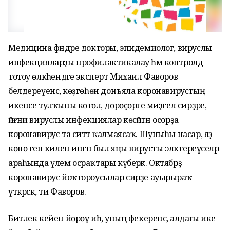
Медицина фәндәре докторы, эпидемиолог, вируслы
инфекцияларҙы профилактикалау һәм контролдә
тотоу өлкәһендәге эксперт Михаил Фаворов
белдереүенсә, көҙгөһөн донъяла коронавирустың
икенсе тулҡыны көтөлә, дөрөҫөрәге миҙгел сирҙәре,
йәғни вируслы инфекциялар көсәйгән осорҙа
коронавирус та ситтә ҡалмаясаҡ. Шуныһы насар, яҙ
көнө генә килеп ингән был яңы вирусты эләктереүселәр
араһында үлем осраҡтары күберәк. Октябрҙә
коронавирус йоҡтороусылар сирҙе ауырыраҡ
үткәрәсәк, ти Фаворов.
Битлек кейеп йөрөү иһә, уның фекеренсә, алдағы ике