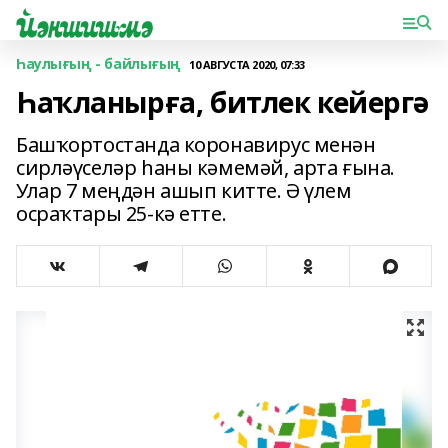
Һаулығың - байлығың
10 АВГУСТА 2020, 07:33
Һаҡланырға, битлек кейергә
Башҡортостанда коронавирус менән
сирләүселәр һаны кәмемәй, арта ғына.
Улар 7 меңдән ашып китте. Ә үлем
осраҡтары 25-кә етте.