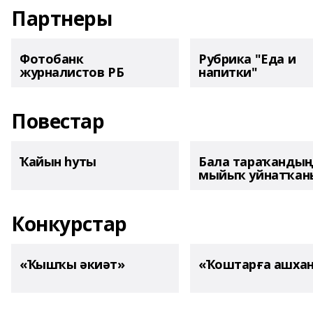
Партнеры
Фотобанк
Рубрика "Еда и
журналистов РБ
напитки"
Повестар
Ҡайын һуты
Бала тараҡанды
мыйыҡ уйнатҡаны
Конкурстар
«Ҡышҡы әкиәт»
«Ҡоштарға ашха