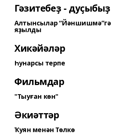
Гәзитебеҙ - дуҫыбыҙ
Алтынсылар “Йәншишмә”гә
яҙылды
Хикәйәләр
Һунарсы терпе
Фильмдар
"Тыуған көн"
Әкиәттәр
Ҡуян менән Төлкө