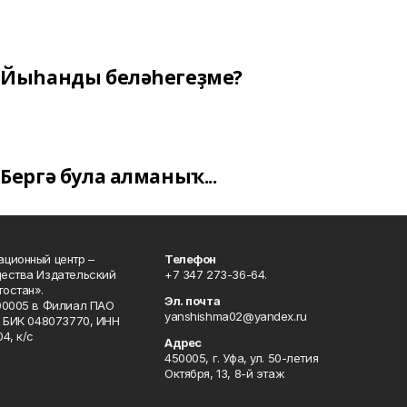
Йыһанды беләһегеҙме?
Бергә була алманыҡ...
ционный центр –
Телефон
щества Издательский
+7 347 273-36-64.
остан».
Эл. почта
00005 в Филиал ПАО
yanshishma02@yandex.ru
, БИК 048073770, ИНН
4, к/с
Адрес
450005, г. Уфа, ул. 50-летия
Октября, 13, 8-й этаж