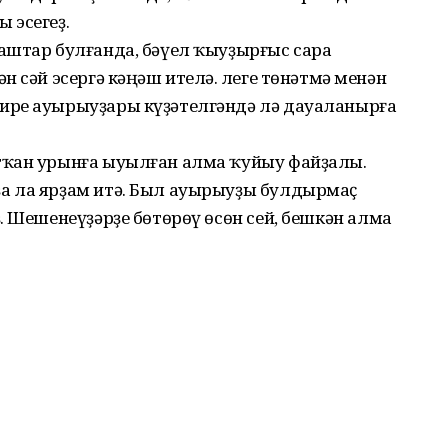
 эсегеҙ.
аштар булғанда, бәүел ҡыуҙырғыс сара
 сәй эсергә кәңәш ителә. Әлеге төнәтмә менән
ире ауырыуҙары күҙәтелгәндә лә дауаланырға
тҡан урынға ыуылған алма ҡуйыу файҙалы.
а ла ярҙам итә. Был ауырыуҙы булдырмаҫ
. Шешенеүҙәрҙе бөтөрөү өсөн сей, бешкән алма