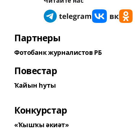
Читайте нас
Партнеры
Фотобанк журналистов РБ
Повестар
Ҡайын һуты
Конкурстар
«Ҡышҡы әкиәт»