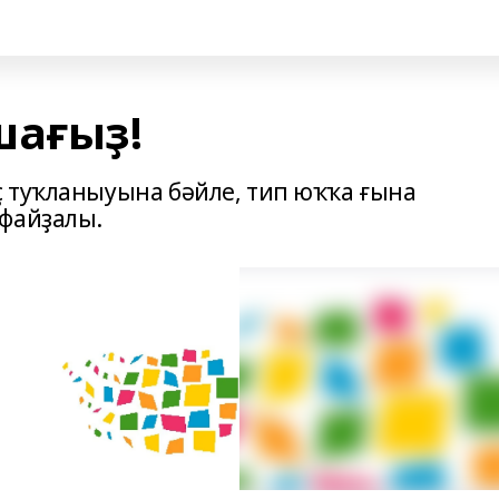
шағыҙ!
 туҡланыуына бәйле, тип юҡҡа ғына
 файҙалы.