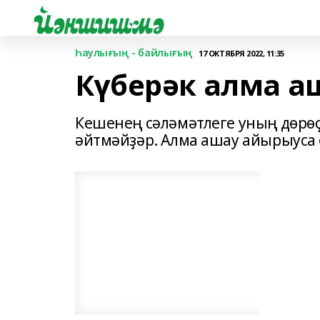
Һаулығың - байлығың
17 ОКТЯБРЯ 2022, 11:35
Күберәк алма а
Кешенең сәләмәтлеге уның дөрөҫ
әйтмәйҙәр. Алма ашау айырыуса