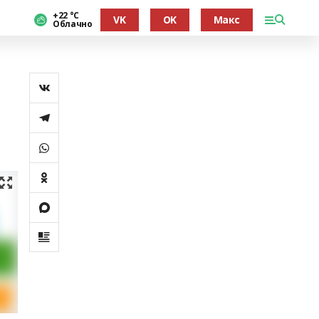
+22 °С
VK
OK
Макс
Облачно