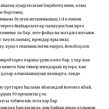
башығыҙ ауыртасағын һиҙәһегеҙ икән, алма
е борсомаҫ.
аминына булған ихтыяжының 1/4 өлөшөн
ә тирегә йыйырсыҡтар сығыуҙан һәм иртә
тамины ла бар. Әлеге файҙалы матдәгә ихтыяж
әс ҡауаҡланмаҫ, ирендәр ярылмаҫ.
у, күңел төшөнкөлөгөн еңергә, йоҡоһоҙлоҡ
робтарға ҡаршы үҙенсәлеге бар, улар ҡан
 кәметә һәм тимер миҡдарын күтәрә, ҡан
атдәләр алмашыныуын яҡшырта, тәнде
.
ау урттарға һылама яһағандай йоғонто яһай,
рҙың 90 проценты үлә.
усы тәбиғи кислоталар бар.
уындар һыҙлағанда, көн һайын ашар алдынан