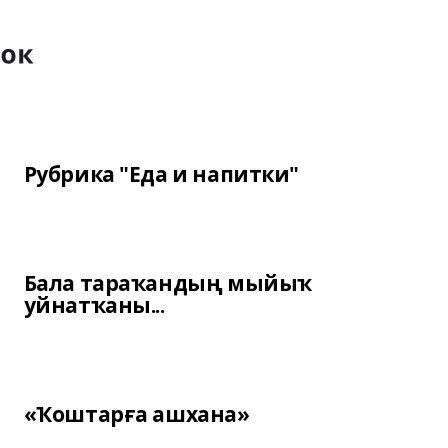
Рубрика "Еда и напитки"
Бала тараҡандың мыйыҡ
уйнатҡаны...
«Ҡоштарға ашхана»