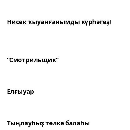
Нисек ҡыуанғанымды күрһәгеҙ!
“Смотрильщик”
Елғыуар
Тыңлауһыҙ төлкө балаһы