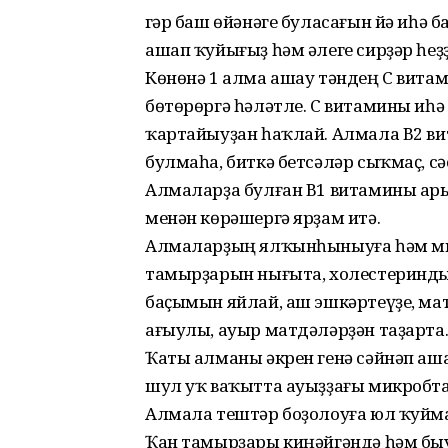
Әгәр баш өйәнәге буласағын йә иһә 
ашап ҡуйығыҙ һәм әлеге сирҙәр һеҙҙ
Көнөнә 1 алма ашау тәндең С вит
бөтөрөргә һәләтле. С витамины иһ
ҡартайыуҙан һаҡлай. Алмала В2 ви
булмаһа, биткә бетсәләр сыҡмаҫ, с
Алмаларҙа булған В1 витамины ары
менән көрәшергә ярҙам итә.
Алмаларҙың ялҡынһыныуға һәм мик
тамырҙарын нығыта, холестеринды
баҫымын яйлай, аш эшкәртеүҙе, м
ағыулы, ауыр матдәләрҙән таҙарта
Ҡаты алманы әкрен генә сәйнәп аш
шул уҡ ваҡытта ауыҙҙағы микробта
Алмала тештәр боҙолоуға юл ҡуйма
Ҡан тамырҙары киңәйгәндә һәм бы