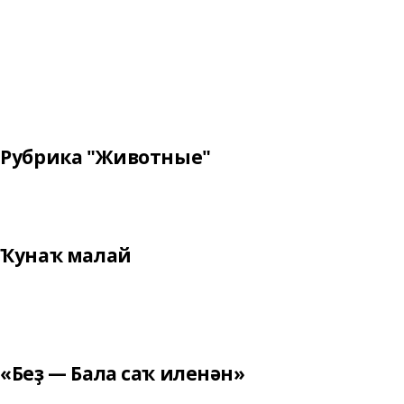
Рубрика "Животные"
Ҡунаҡ малай
«Беҙ — Бала саҡ иленән»