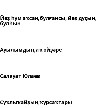
Йөҙ һум аҡсаң булғансы, йөҙ дуҫың
булһын
Ауылымдың аҡ өйҙәре
Салауат Юлаев
Суҡлыҡайҙың ҡурсаҡтары