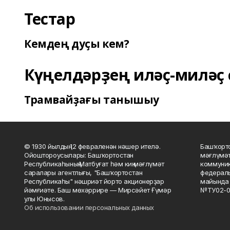
Тестар
Кемдең дуҫы кем?
Күңелдәрҙең иләҫ-миләҫ 
Трамвайҙағы танышыу
© 1930 йылдың 12 февраленән нәшер ителә.
Башҡорто
Ойоштороусылары: Башҡортостан
мәғлүмәт
Республикаһының Матбуғат һәм киң мәғлүмәт
коммуник
саралары агентлығы, "Башҡортостан
федераль
Республикаһы" нәшриәт йорто акционерҙар
майында 
йәмғиәте. Баш мөхәррире — Мирсәйет Ғүмәр
№ТУ02-0
улы Юнысов.
Об использовании персональных данных