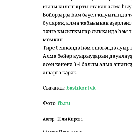
йылы килеш ярты стакан алма һыуы
Бөйөрҙәрҙә һәм бәүел ҡыуығында т
булараҡ, алма ҡабығынан әҙерләнгән
тәнгә ҡысытҡылар сыҡҡанда һәм т
мөмкин.
Тире бешкәндә һәм өшөгәндә ауыр
Алма бөйөр ауырыуҙарын дауалауҙ
өсөн көнөнә 3-4 баллы алма ашағыҙ
ашарға кәрәк.
Сығанаҡ:
bashkortvk
Фото:
fb.ru
Автор:
Юлиә Кирәева