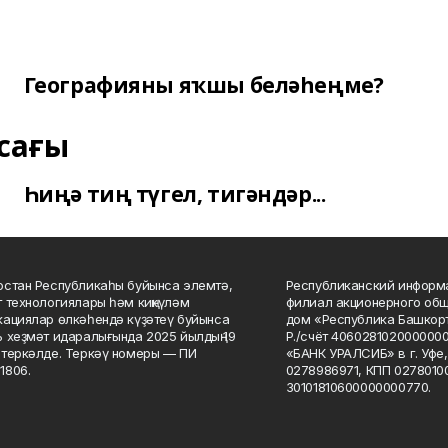
Географияны яҡшы беләһеңме?
сағы
Һиңә тиң түгел, тигәндәр...
стан Республикаһы буйынса элемтә,
Республиканский информа
 технологиялары һәм киңкүләм
филиал акционерного об
ациялар өлкәһендә күҙәтеү буйынса
дом «Республика Башкорт
 хеҙмәт идаралығында 2025 йылдың 19
Р./счёт 406028102000000
теркәлде. Теркәү номеры — ПИ
«БАНК УРАЛСИБ» в г. Уфе
1806.
0278986971, КПП 02780100
30101810600000000770.