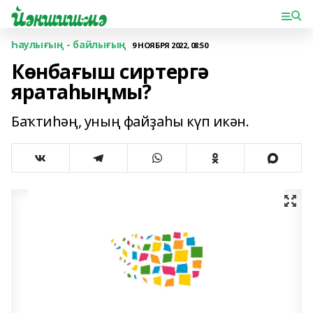
Һаулығың - байлығың
9 НОЯБРЯ 2022, 08:50
Көнбағыш сиртергә
яратаһыңмы?
Баҡтиһәң, уның файҙаһы күп икән.