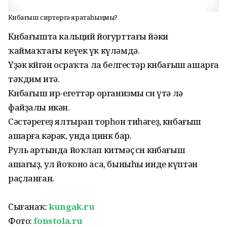
Көнбағыш сиртергә яратаһыңмы?
Көнбағышта кальций йогурттағы йәки
ҡаймаҡтағы кеүек үк күләмдә.
Үҙәк көйгән осраҡта ла белгестәр көнбағыш ашарға
тәҡдим итә.
Көнбағыш ир-егеттәр организмы өсөн үтә лә
файҙалы икән.
Сәстәрегеҙ ялтырап торһон тиһәгеҙ, көнбағыш
ашарға кәрәк, унда цинк бар.
Руль артында йоҡлап китмәҫ өсөн көнбағыш
ашағыҙ, ул йоҡоно аса, быныһы инде күптән
раҫланған.
Сығанаҡ:
kungak.ru
Фото:
fonstola.ru