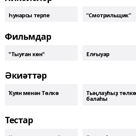
Һунарсы терпе
“Смотрильщик”
Фильмдар
"Тыуған көн"
Елғыуар
Әкиәттәр
Ҡуян менән Төлкө
Тыңлауһыҙ төлк
балаһы
Тестар