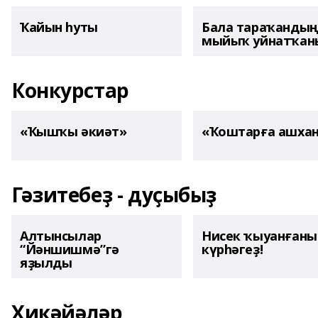
Ҡайын һуты
Бала тараҡанды
мыйыҡ уйнатҡаны
Конкурстар
«Ҡышҡы әкиәт»
«Ҡоштарға ашха
Гәзитебеҙ - дуҫыбыҙ
Алтынсылар
Нисек ҡыуанған
“Йәншишмә”гә
күрһәгеҙ!
яҙылды
Хикәйәләр