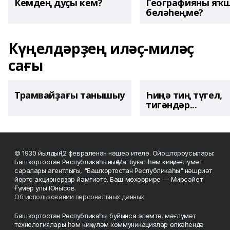
Кемдең дуҫы кем?
Географияны яҡ
беләһеңме?
Күңелдәрҙең иләҫ-миләҫ
сағы
Трамвайҙағы танышыу
Һиңә тиң түгел,
тигәндәр...
© 1930 йылдың 12 февраленән нәшер ителә. Ойоштороусылары:
Башҡортостан Республикаһының Матбуғат һәм киң мәғлүмәт
саралары агентлығы, "Башҡортостан Республикаһы" нәшриәт
йорто акционерҙар йәмғиәте. Баш мөхәррире — Мирсәйет
Ғүмәр улы Юнысов.
Об использовании персональных данных
Башҡортостан Республикаһы буйынса элемтә, мәғлүмәт
технологиялары һәм киңкүләм коммуникациялар өлкәһендә