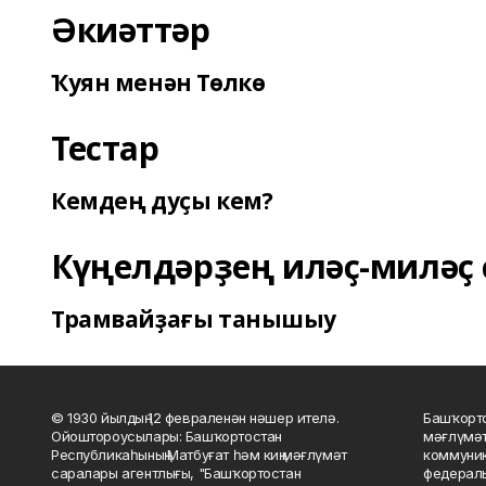
Әкиәттәр
Ҡуян менән Төлкө
Тестар
Кемдең дуҫы кем?
Күңелдәрҙең иләҫ-миләҫ 
Трамвайҙағы танышыу
© 1930 йылдың 12 февраленән нәшер ителә.
Башҡорто
Ойоштороусылары: Башҡортостан
мәғлүмәт
Республикаһының Матбуғат һәм киң мәғлүмәт
коммуник
саралары агентлығы, "Башҡортостан
федераль