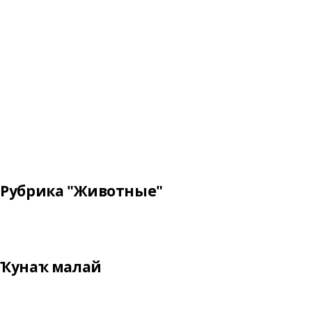
Рубрика "Животные"
Ҡунаҡ малай