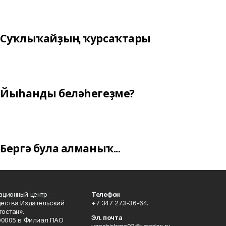
Суҡлыҡайҙың ҡурсаҡтары
Йыһанды беләһегеҙме?
Бергә була алманыҡ...
ционный центр –
Телефон
щества Издательский
+7 347 273-36-64.
остан».
Эл. почта
00005 в Филиал ПАО