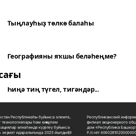
Тыңлауһыҙ төлкө балаһы
Географияны яҡшы беләһеңме?
сағы
Һиңә тиң түгел, тигәндәр...
стан Республикаһы буйынса элемтә,
Республиканский информа
 технологиялары һәм киңкүләм
филиал акционерного об
ациялар өлкәһендә күҙәтеү буйынса
дом «Республика Башкорт
 хеҙмәт идаралығында 2025 йылдың 19
Р./счёт 406028102000000