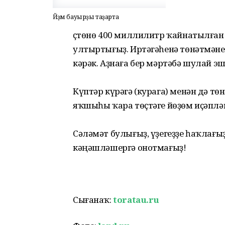
Йөҙөм бауырҙы таҙарта
Өҫтөнө 400 миллилитр ҡайнатылған 
ултыртығыҙ. Иртәгәһенә төнәтмәне э
кәрәк. Аҙнаға бер мәртәбә шулай э
Күптәр күрәгә (курага) менән дә т
яҡшыһы ҡара төҫтәге йөҙөм иҫәплә
Сәләмәт булығыҙ, үҙегеҙҙе һаҡлағы
кәңәшләшергә онотмағыҙ!
Сығанаҡ:
toratau.ru