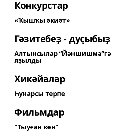
Конкурстар
«Ҡышҡы әкиәт»
Гәзитебеҙ - дуҫыбыҙ
Алтынсылар “Йәншишмә”гә
яҙылды
Хикәйәләр
Һунарсы терпе
Фильмдар
"Тыуған көн"