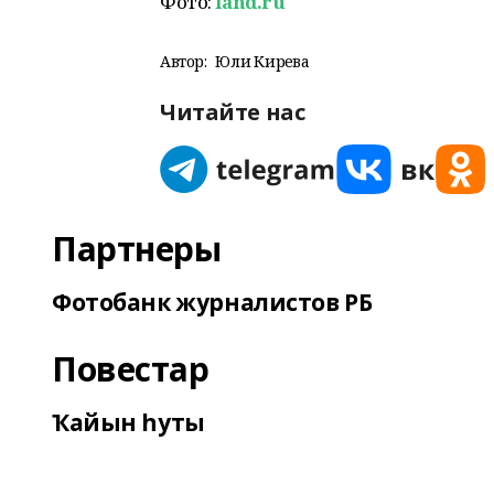
Фото:
land.ru
Автор:
Юлиә Кирәева
Читайте нас
Партнеры
Фотобанк журналистов РБ
Повестар
Ҡайын һуты