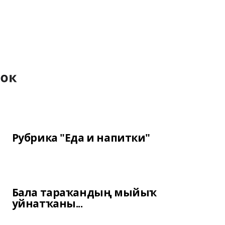
Рубрика "Еда и напитки"
Бала тараҡандың мыйыҡ
уйнатҡаны...