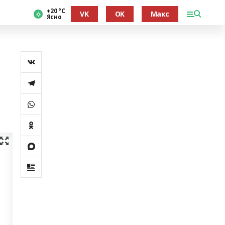
+20 °С
VK
OK
Макс
Ясно