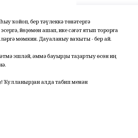
һыу ҡойоп, бер тәүлеккә төнәтергә
сергә, йөҙөмөн ашап, ике сәғәт ятып торорға
шләргә мөмкин. Дауаланыу ваҡыты - бер ай.
өнәтмә эшләй, әммә бауырҙы таҙартыу өсөн иң
нә.
ҙ! Ҡулланырҙан алда табип менән