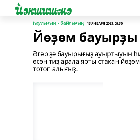
Һаулығың - байлығың
13 ЯНВАРЯ 2023, 05:30
Йөҙөм бауырҙы 
Әгәр ҙә бауырығыҙ ауыртыуын һи
өсөн тиҙ арала ярты стакан йөҙө
тотоп алығыҙ.