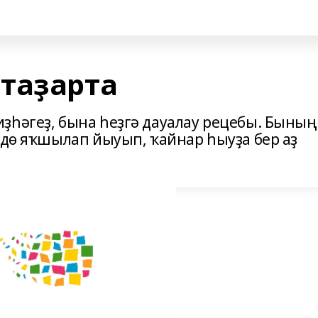
таҙарта
ҙһәгеҙ, бына һеҙгә дауалау рецебы. Бының
мдө яҡшылап йыуып, ҡайнар һыуҙа бер аҙ