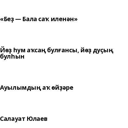
«Беҙ — Бала саҡ иленән»
Йөҙ һум аҡсаң булғансы, йөҙ дуҫың
булһын
Ауылымдың аҡ өйҙәре
Салауат Юлаев