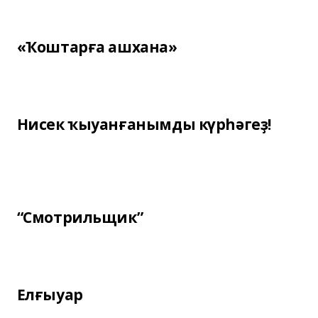
«Ҡоштарға ашхана»
Нисек ҡыуанғанымды күрһәгеҙ!
“Смотрильщик”
Елғыуар