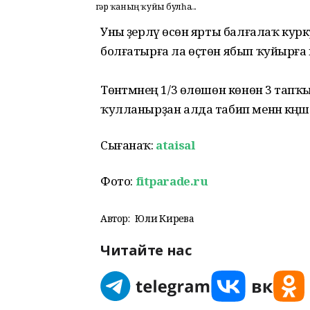
Әгәр ҡаның ҡуйы булһа...
Уны әҙерләү өсөн ярты балғалаҡ ку
болғатырға ла өҫтөн ябып ҡуйырға к
Төнәтмәнең 1/3 өлөшөн көнөнә 3 тапҡ
ҡулланырҙан алда табип менән кәңәш
Сығанаҡ:
ataisal
Фото:
fitparade.ru
Автор:
Юлиә Кирәева
Читайте нас