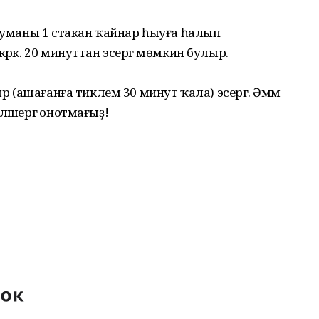
ркуманы 1 стакан ҡайнар һыуға һалып
әрәк. 20 минуттан эсергә мөмкин булыр.
ыр (ашағанға тиклем 30 минут ҡала) эсергә. Әммә
ләшергә онотмағыҙ!