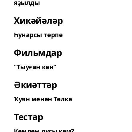
яҙылды
Хикәйәләр
Һунарсы терпе
Фильмдар
"Тыуған көн"
Әкиәттәр
Ҡуян менән Төлкө
Тестар
Кемдең дуҫы кем?