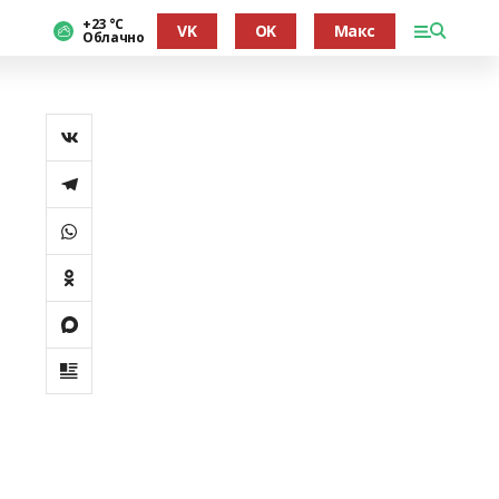
+23 °С
VK
OK
Макс
Облачно