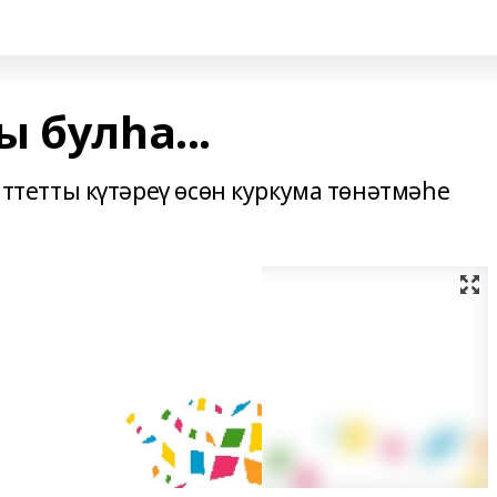
 булһа...
етты күтәреү өсөн куркума төнәтмәһе