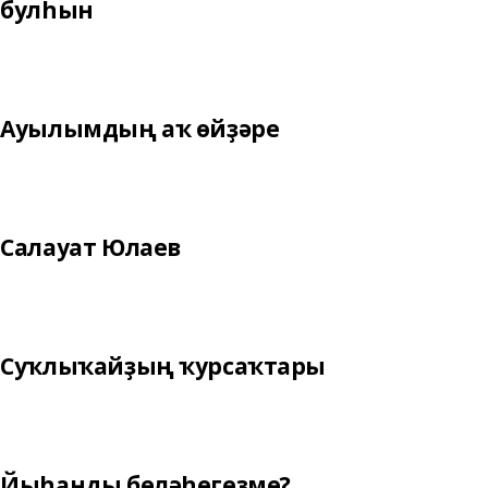
булһын
Ауылымдың аҡ өйҙәре
Салауат Юлаев
Суҡлыҡайҙың ҡурсаҡтары
Йыһанды беләһегеҙме?