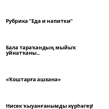
Рубрика "Еда и напитки"
Бала тараҡандың мыйыҡ
уйнатҡаны...
«Ҡоштарға ашхана»
Нисек ҡыуанғанымды күрһәгеҙ!