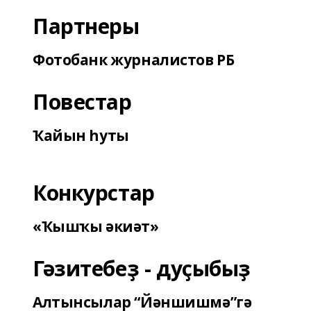
Партнеры
Фотобанк журналистов РБ
Повестар
Ҡайын һуты
Конкурстар
«Ҡышҡы әкиәт»
Гәзитебеҙ - дуҫыбыҙ
Алтынсылар “Йәншишмә”гә