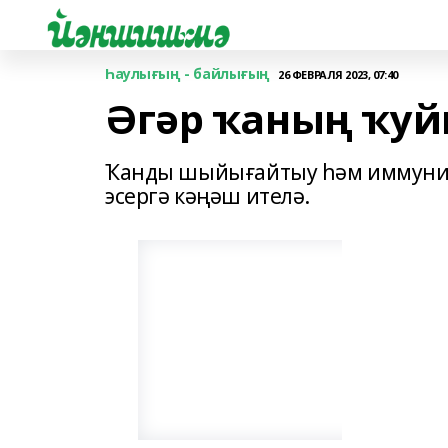
Һаулығың - байлығың
26 ФЕВРАЛЯ 2023, 07:40
Әгәр ҡаның ҡуйы
Ҡанды шыйығайтыу һәм иммунитт
эсергә кәңәш ителә.