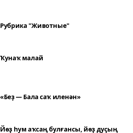
Рубрика "Животные"
Ҡунаҡ малай
«Беҙ — Бала саҡ иленән»
Йөҙ һум аҡсаң булғансы, йөҙ дуҫың