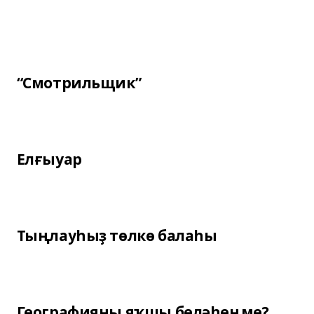
“Смотрильщик”
Елғыуар
Тыңлауһыҙ төлкө балаһы
Географияны яҡшы беләһеңме?