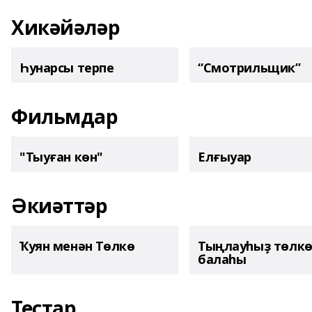
Хикәйәләр
Һунарсы терпе
“Смотрильщик”
Фильмдар
"Тыуған көн"
Елғыуар
Әкиәттәр
Ҡуян менән Төлкө
Тыңлауһыҙ төлк
балаһы
Тестар