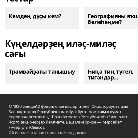
Кемдең дуҫы кем?
Географияны яҡ
беләһеңме?
Күңелдәрҙең иләҫ-миләҫ
сағы
Трамвайҙағы танышыу
Һиңә тиң түгел,
тигәндәр...
© 1930 йылдың 12 февраленән нәшер ителә. Ойоштороусылары:
Башҡортостан Республикаһының Матбуғат һәм киң мәғлүмәт
саралары агентлығы, "Башҡортостан Республикаһы" нәшриәт
йорто акционерҙар йәмғиәте. Баш мөхәррире — Мирсәйет
Ғүмәр улы Юнысов.
Об использовании персональных данных