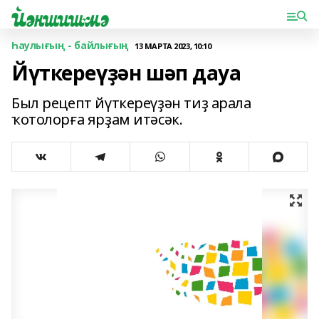
Һаулығың - байлығың
13 МАРТА 2023, 10:10
Йүткереүҙән шәп дауа
Был рецепт йүткереүҙән тиҙ арала
ҡотолорға ярҙам итәсәк.