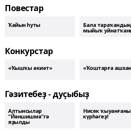
Повестар
Ҡайын һуты
Бала тараҡанды
мыйыҡ уйнатҡаны
Конкурстар
«Ҡышҡы әкиәт»
«Ҡоштарға ашха
Гәзитебеҙ - дуҫыбыҙ
Алтынсылар
Нисек ҡыуанған
“Йәншишмә”гә
күрһәгеҙ!
яҙылды