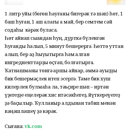
1 литр ҡуйы (бөгөн һауғаны бигерәк тә шәп) һөт, 1
баш һуған, 1 аш ҡалағы аҡ май, бер семтем сәй
содаһы кәрәк буласаҡ.
Һөт ҡайнап сыҡҡандан һуң, дүрткә бүленгән
һуғанды һалып, 5 минут бешерергә. Һөттө уттан
алып, бер аҙ һыуытырға һәм ҡалған
ингредиенттарҙы өҫтәп, болғатырға.
Ҡатнашманы төнгә ҡаршы ҡайнар, әммә ауыҙҙы
бик бешермәҫлек итеп эсергә. Тәме бик хуш
килерлек булмаһа ла, тәьҫире шәп – иртән
үҙегеҙҙе еңелерәк хис итәсәкһегеҙ, йүткереүегеҙ
ҙә баҫылыр. Ҡулланыр алдынан табип менән
кәңәшләшеү ҙә кәрәк.
Сығанаҡ:
vk.com