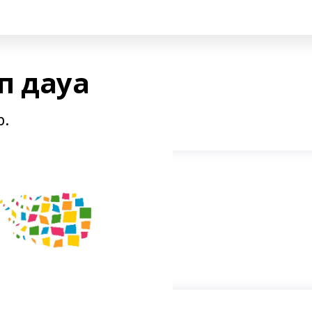
п дауа
р.