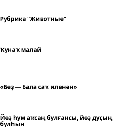
Рубрика "Животные"
Ҡунаҡ малай
«Беҙ — Бала саҡ иленән»
Йөҙ һум аҡсаң булғансы, йөҙ дуҫың
булһын