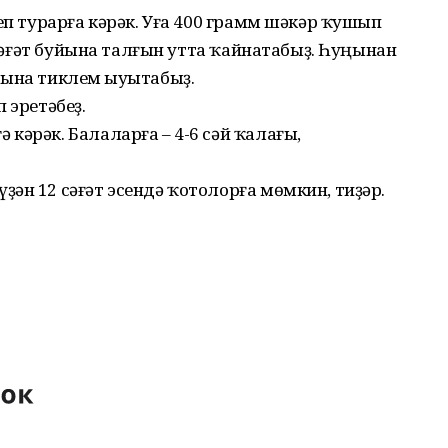
еп турарға кәрәк. Уға 400 грамм шәкәр ҡушып
3 сәғәт буйына талғын утта ҡайнатабыҙ. Һуңынан
һына тиклем һыуытабыҙ.
 эретәбеҙ.
кәрәк. Балаларға – 4-6 сәй ҡалағы,
ән 12 сәғәт эсендә ҡотолорға мөмкин, тиҙәр.