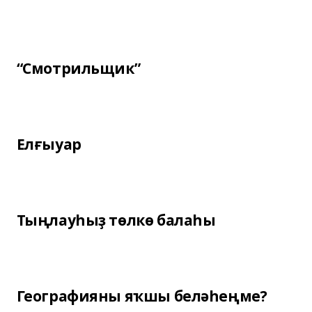
“Смотрильщик”
Елғыуар
Тыңлауһыҙ төлкө балаһы
Географияны яҡшы беләһеңме?