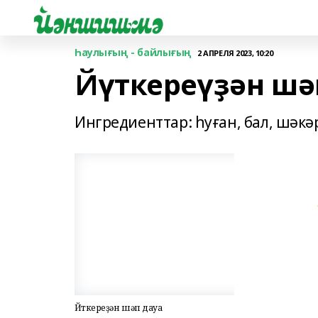
Һаулығың - байлығың
2 АПРЕЛЯ 2023, 10:20
Йүткереүҙән шә
Ингредиенттар: һуған, бал, шәкә
Йүткереүҙән шәп дауа