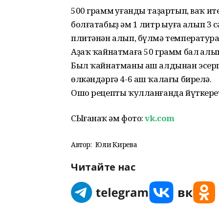
500 грамм һуғанды таҙартып, ваҡ ит
болғатабыҙ һәм 1 литр һыуға һалып 
плитәнән алып, бүлмә температура
Аҙаҡ ҡайнатмаға 50 грамм бал һалып
Был ҡайнатманы аш алдынан эсергә 
өлкәндәргә 4-6 аш ҡалағы бирелә.
Ошо рецепты ҡулланғанда йүткереүҙ
СЫғанаҡ һәм фото:
vk.com
Автор:
Юлиә Кирәева
Читайте нас