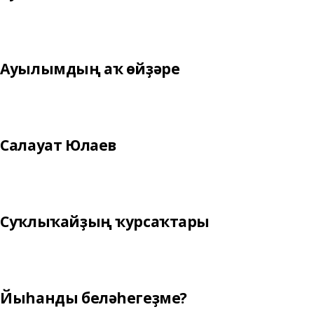
Ауылымдың аҡ өйҙәре
Салауат Юлаев
Суҡлыҡайҙың ҡурсаҡтары
Йыһанды беләһегеҙме?