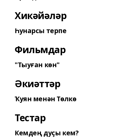
Хикәйәләр
Һунарсы терпе
Фильмдар
"Тыуған көн"
Әкиәттәр
Ҡуян менән Төлкө
Тестар
Кемдең дуҫы кем?