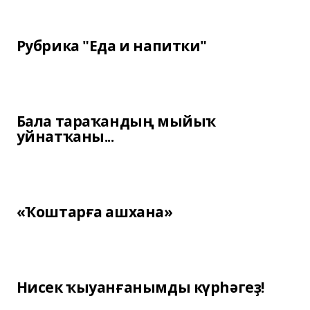
Рубрика "Еда и напитки"
Бала тараҡандың мыйыҡ
уйнатҡаны...
«Ҡоштарға ашхана»
Нисек ҡыуанғанымды күрһәгеҙ!