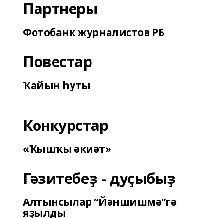
Партнеры
Фотобанк журналистов РБ
Повестар
Ҡайын һуты
Конкурстар
«Ҡышҡы әкиәт»
Гәзитебеҙ - дуҫыбыҙ
Алтынсылар “Йәншишмә”гә
яҙылды