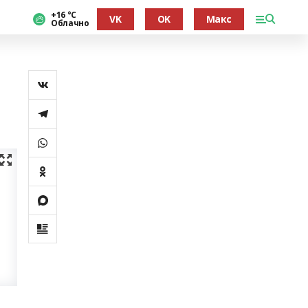
+16 °С
VK
OK
Макс
Облачно