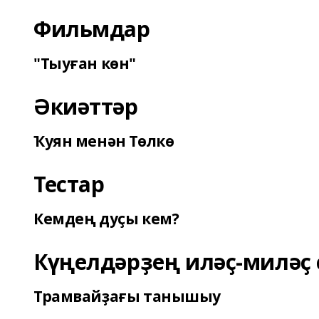
Фильмдар
"Тыуған көн"
Әкиәттәр
Ҡуян менән Төлкө
Тестар
Кемдең дуҫы кем?
Күңелдәрҙең иләҫ-миләҫ 
Трамвайҙағы танышыу