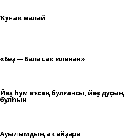
Ҡунаҡ малай
«Беҙ — Бала саҡ иленән»
Йөҙ һум аҡсаң булғансы, йөҙ дуҫың
булһын
Ауылымдың аҡ өйҙәре