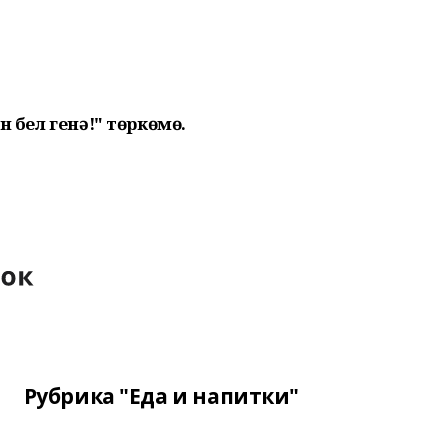
н бел генә!" төркөмө.
Рубрика "Еда и напитки"