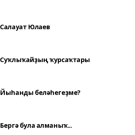
Салауат Юлаев
Суҡлыҡайҙың ҡурсаҡтары
Йыһанды беләһегеҙме?
Бергә була алманыҡ...