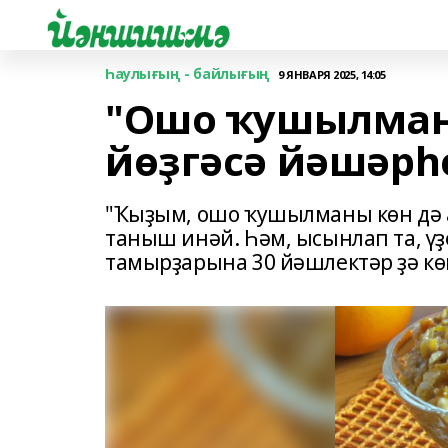
Һаулығың - байлығың
9 ЯНВАРЯ 2025, 14:05
"Ошо ҡушылман
йөҙгәсә йәшәрһең
"Ҡыҙым, ошо ҡушылманы көн дә а
таныш инәй. Һәм, ысынлап та, үҙ
тамырҙарына 30 йәшлектәр ҙә көн