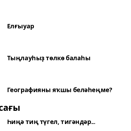
Елғыуар
Тыңлауһыҙ төлкө балаһы
Географияны яҡшы беләһеңме?
сағы
Һиңә тиң түгел, тигәндәр...