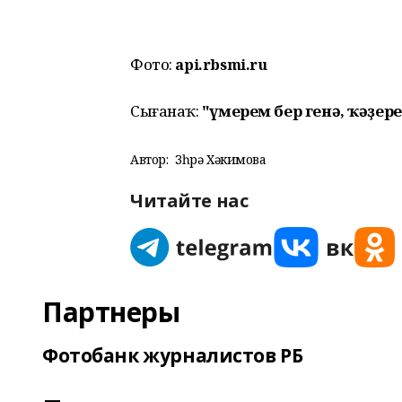
Фото:
api.rbsmi.ru
Сығанаҡ:
"Ғүмерем бер генә, ҡәҙере
Автор:
Зөһрә Хәкимова
Читайте нас
Партнеры
Фотобанк журналистов РБ