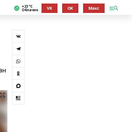
+23 °С
VK
OK
Макс
Облачно
ан