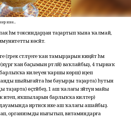
ер ине...
к һәм токсиндарҙан таҙартып ҡына ҡалмай, ә
мунитетты көсәйтә.
ге (грек сәтләүеге ҡан тамырҙарын киңәйтә һәм
(күрәгә ҡан баҫымын рәтләй) ваҡлайбыҙ, 4 тырнаҡ
рлыҡҡа килеүенә ҡаршы көрәшә) иҙеп
анды шыйығайта һәм бауырҙы таҙарта) һутын
 таҙарта) өҫтәйбеҙ, 1 аш ҡалағы зәйтүн майы
юҡ итеп, яҡшыларын барлыҡҡа килтерә)
ауамында иртәнсәк ике аш ҡалағы ашайбыҙ.
шап, организмды нығытып, витаминдарға