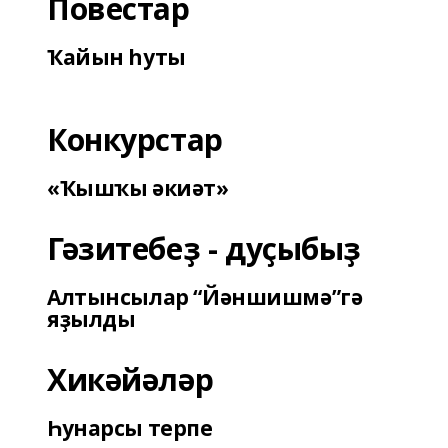
Повестар
Ҡайын һуты
Конкурстар
«Ҡышҡы әкиәт»
Гәзитебеҙ - дуҫыбыҙ
Алтынсылар “Йәншишмә”гә
яҙылды
Хикәйәләр
Һунарсы терпе