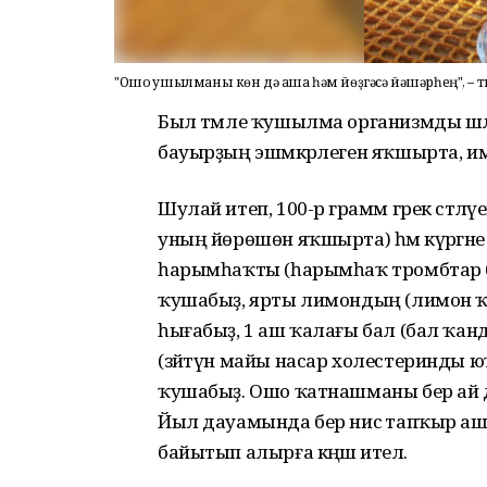
"Ошо ҡушылманы көн дә аша һәм йөҙгәсә йәшәрһең", – ти
Был тәмле ҡушылма организмды шла
бауырҙың эшмәкәрлеген яҡшырта, им
Шулай итеп, 100-әр грамм грек сәтләүе
уның йөрөшөн яҡшырта) һәм күрәгәне 
һарымһаҡты (һарымһаҡ тромбтар ба
ҡушабыҙ, ярты лимондың (лимон ҡ
һығабыҙ, 1 аш ҡалағы бал (бал ҡанды
(зәйтүн майы насар холестеринды 
ҡушабыҙ. Ошо ҡатнашманы бер ай д
Йыл дауамында бер нисә тапҡыр а
байытып алырға кәңәш ителә.