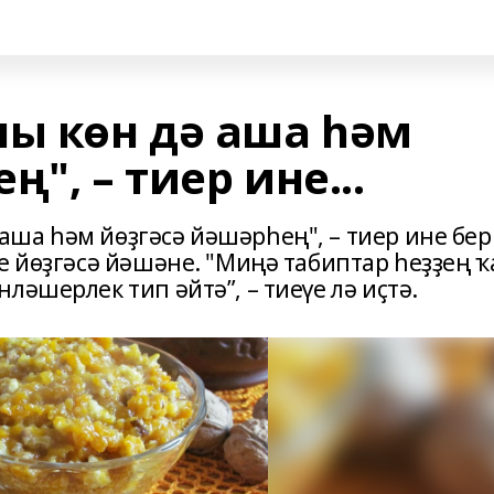
ы көн дә аша һәм
", – тиер ине...
ша һәм йөҙгәсә йәшәрһең", – тиер ине бер
е йөҙгәсә йәшәне. "Миңә табиптар һеҙҙең ҡ
ләшерлек тип әйтә”, – тиеүе лә иҫтә.