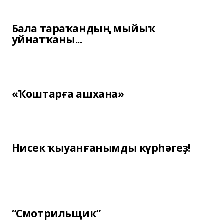
Бала тараҡандың мыйыҡ
уйнатҡаны...
«Ҡоштарға ашхана»
Нисек ҡыуанғанымды күрһәгеҙ!
“Смотрильщик”