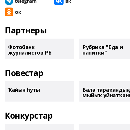
Партнеры
Фотобанк
Рубрика "Еда и
журналистов РБ
напитки"
Повестар
Ҡайын һуты
Бала тараҡанды
мыйыҡ уйнатҡаны
Конкурстар