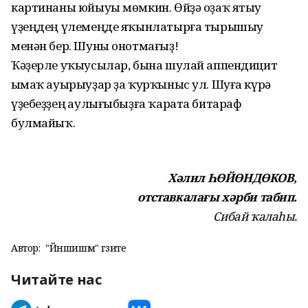
картинаны юйыуы мөмкин. Өйҙә оҙаҡ ятыу
үҙеңдең үлемеңде яҡынлатырға тырышыу
менән бер. Шуны онотмағыҙ!
Ҡәҙерле уҡыусылар, бына шулай аппендицит
һымаҡ ауырыу­ҙар ҙа ҡурҡыныс ул. Шуға күрә
үҙебеҙҙең һаулығыбыҙға ҡарата битараф
булмайыҡ.
Хәлил ҺӨЙӨНДӨКОВ,
отставкалағы хәрби табип.
Сибай ҡалаһы.
Автор:
"Йәншишмә" гәзите
Читайте нас