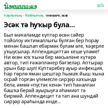
Һаулығың - байлығың
19 ЯНВАРЯ , 06:48
Эсәк тә һуҡыр була...
Был мәҡәләмде күптәр өсөн сәйер
тойолоу ихтималлығы булған бер һорау
менән башлап ебәрмәк булам әле, ҡәҙерле
уҡыусылар. Аппендициттан кеше үләме?
Ни өсөн юҡ ҡына бер мәсьәләне күтәрә
автор, тип ғәжәпләнер бәғзеләр. Аптырар
урын бар шул! Күптәребеҙ ауыр инфекция,
һәр төрлө яман шештәр һымаҡ йыш ҡына
осрай торған үлемесле сирҙәр хаҡында
белә, әммә «пүстәк кенә» тип һаналған
баш­ҡа берәй ауырыуға әһәмиәт тә
бирмәй. Аппендицит та тап ана шундай
сир­ҙәр араһында инде…