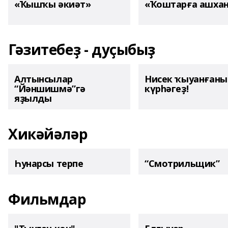
«Ҡышҡы әкиәт»
«Ҡоштарға ашха
Гәзитебеҙ - дуҫыбыҙ
Алтынсылар
Нисек ҡыуанған
“Йәншишмә”гә
күрһәгеҙ!
яҙылды
Хикәйәләр
Һунарсы терпе
“Смотрильщик”
Фильмдар