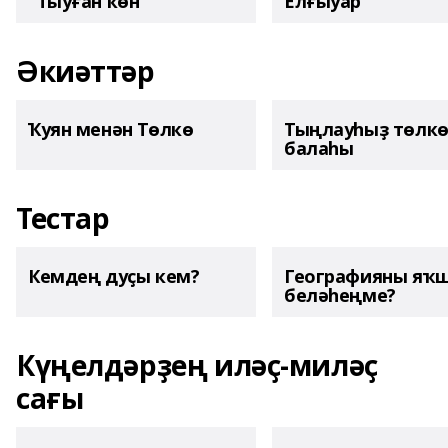
"Тыуған көн"
Елғыуар
Әкиәттәр
Ҡуян менән Төлкө
Тыңлауһыҙ төлк
балаһы
Тестар
Кемдең дуҫы кем?
Географияны яҡ
беләһеңме?
Күңелдәрҙең иләҫ-миләҫ
сағы