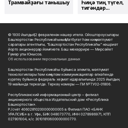
Трамвайҙағы танышыу
Һиңә тиң түгел,
тигәндәр...
© 1930 йылдың 12 февраленән нәшер ителә. Ойоштороусылары:
Башҡортостан Республикаһының Матбуғат һәм киң мәғлүмәт
саралары агентлығы, "Башҡортостан Республикаһы" нәшриәт
йорто акционерҙар йәмғиәте. Баш мөхәррире — Мирсәйет
Ғүмәр улы Юнысов.
Об использовании персональных данных
Башҡортостан Республикаһы буйынса элемтә, мәғлүмәт
технологиялары һәм киңкүләм коммуникациялар өлкәһендә
күҙәтеү буйынса федераль хеҙмәт идаралығында 2025 йылдың
19 майында теркәлде. Теркәү номеры — ПИ №ТУ02-01806.
Республиканский информационный центр – филиал
акционерного общества Издательский дом «Республика
Башкортостан».
Р./счёт 40602810200000000005 в Филиал ПАО «БАНК
УРАЛСИБ» в г. Уфе, БИК 048073770, ИНН 0278986971, КПП
027801004, к/с 30101810600000000770.