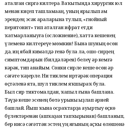
аталған сиргә килтерә. Ваҡытында хирургик юл
менән киҫеп ташламаһаң, уның ярылып һәм
эрендең эсәк араларына тулып, «гнойный
перитонит» тип аталған ифрат етди
ҡатмарланыуға (осложнение), хатта кешенең
үлеменә килтереүе мөмкин! Бына шуның өсөн
дә, иң ябай кимәлдә генә булһа ла, ошо сирҙең
симптомдарын (билдәләрен) белеү һәр кемгә
кәрәк, тип һанайым. Сөнки сирле кеше өсөн һәр
сәғәте ҡәҙерле. Ни тиклем иртәрәк операция
өҫтәленә ятһа, шул тиклем яҡшыраҡ була.
Был сир тиктомалдан, ҡапыл ғына башлана.
Тәүҙә кеше эсенең бөтә урыны һыҙлап әрней
башлай. Йыш ҡына осраҡтарҙа ауыртыу өҫкө
бүлектәренән (ашҡаҙан тапҡырынан) башланып,
бер нисә сәғәттән эстең уң яғының аҫҡы өлөшөнә