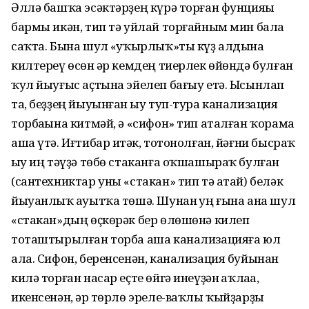
Әллә башҡа эсәктәр­ҙең күрә торған фунцияһы
бармы икән, тип тә уйлай торғайным мин бала
саҡта. Бына шул «һуҡырлыҡ»ты күҙ алдына
килтереү өсөн һәр кемдең тиерлек өйөндә булған
ҡул йыу­ғыс аҫтына эйелеп бағыу етә. Ысынлап
та, беҙҙең йыуынған һыу туп-тура канализация
торбаһына китмәй, ә «сифон» тип аталған ҡорама
аша үтә. Иғтибар итһәк, тотонолған, йәғни бысраҡ
һыу иң тәүҙә төбө стаканға оҡшашыраҡ булған
(сантехниктар уны «стакан» тип тә атай) беләк
йыуанлыҡ һауытҡа төшә. Шунан һуң ғына ана шул
«стакан»дың өҫкөрәк бер өлөшөнә килеп
тоташтырылған торба аша канализацияға юл
ала. Сифон, беренсенән, канализация буйынан
килә торған насар еҫте өйгә инеүҙән һаҡлаһа,
икенсенән, һәр төрлө эреле-ваҡлы ҡыйҙар­ҙы