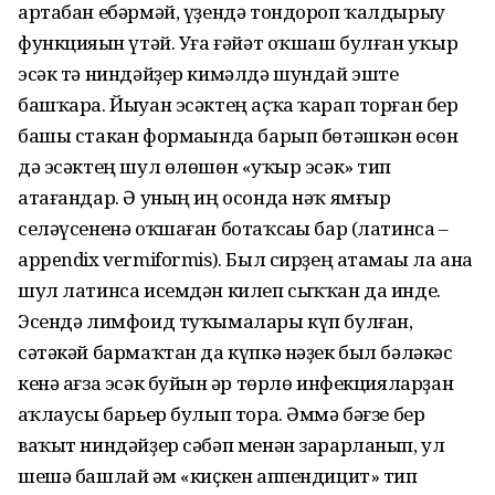
артабан ебәрмәй, үҙендә тондороп ҡалдырыу
функцияһын үтәй. Уға ғәйәт оҡшаш булған һуҡыр
эсәк тә ниндәйҙер кимәлдә шундай эште
башҡара. Йыуан эсәктең аҫҡа ҡарап тор­ған бер
башы стакан формаһында барып бөтәшкән өсөн
дә эсәктең шул өлөшөн «һуҡыр эсәк» тип
атағандар. Ә уның иң осонда нәҡ ямғыр
селәүсененә оҡшаған ботаҡсаһы бар (латинса –
аppendix vermiformis). Был сир­ҙең атамаһы ла ана
шул латинса исемдән килеп сыҡҡан да инде.
Эсендә лимфоид туҡымалары күп булған,
сәтәкәй бармаҡтан да күпкә нәҙек был бәләкәс
кенә ағза эсәк буйын һәр төрлө инфекцияларҙан
һаҡлаусы барьер булып тора. Әммә бәғзе бер
ваҡыт ниндәйҙер сәбәп менән зарарланып, ул
шешә башлай һәм «киҫкен аппендицит» тип