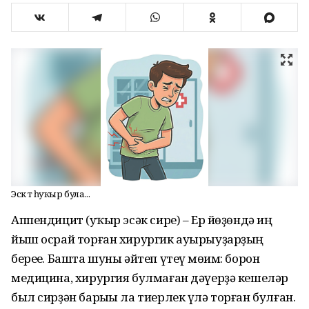
Эсәк тә һуҡыр була...
Аппендицит (һуҡыр эсәк сире) – Ер йөҙөндә иң
йыш осрай торған хирургик ауырыуҙарҙың
береһе. Башта шуны әйтеп үтеү мөһим: борон
медицина, хирургия булмаған дәүерҙә кешеләр
был сирҙән барыһы ла тиерлек үлә торған булған.