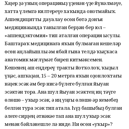
Хәҙер ҙә уның операцияһыҙ үҙенән-үҙе йүнәлмәүе,
хатта үлемгә килтереүе хаҡында онотмайыҡ.
Аппендицитты дауалау өсөн бөтә донъя
медицинаһында танылған берҙән-бер юл –
«аппендэктомия» тип аталған операция ысулы.
Баштараҡ медицинаға яҡын булмаған кешеләр
өсөн аңлайышлы һәм ябай ғына телдә ҡыҫҡаса
анатомик мәғлүмәт биреп китмәксемен.
Кешенең аш һеңдереү тракты йотҡолоҡ, ҡыҙыл
үңәс, ашҡаҙан, 15 – 20 метрға яҡын оҙонлоҡтағы
нәҙек эсәк һәм бер нисә бүлеге булған йыуан
эсәктән тора. Ана шул йыуан эсәктең иң тәүге
өлөшө – һуҡыр эсәк, ә иң һуңғы өлөшө һәр кемебеҙ
белгән тура эсәк тип атала. Һүҙ башыбыҙ булған
әлеге сирҙең әтнәкәһе тап ана шул һуҡыр эсәк
менән бәйләнешле лә инде. Ни өсөн «һуҡыр»?