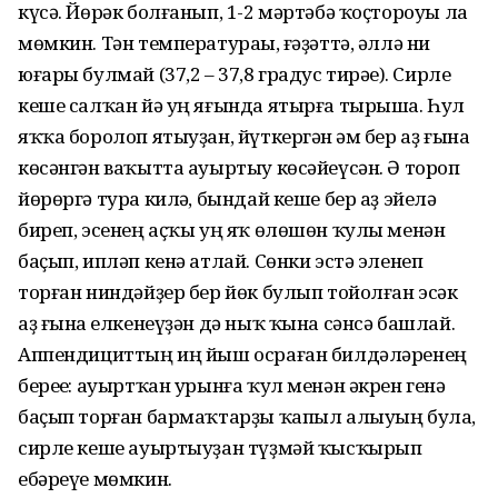
күсә. Йөрәк болғанып, 1-2 мәртәбә ҡоҫтороуы ла
мөмкин. Тән температураһы, ғәҙәттә, әллә ни
юғары булмай (37,2 – 37,8 градус тирәһе). Сирле
кеше салҡан йә уң яғында ятырға тырыша. Һул
яҡҡа боролоп ятыуҙан, йүткергән һәм бер аҙ ғына
көсәнгән ваҡытта ауыртыу көсәйеүсән. Ә тороп
йөрөргә тура килһә, бындай кеше бер аҙ эйелә
биреп, эсенең аҫҡы уң яҡ өлөшөн ҡулы менән
баҫып, ипләп кенә атлай. Сөнки эстә эленеп
торған ниндәйҙер бер йөк булып тойолған эсәк
аҙ ғына һелкенеүҙән дә ныҡ ҡына сәнсә башлай.
Аппендициттың иң йыш осраған билдәләренең
береһе: ауыртҡан урынға ҡул менән әкрен генә
баҫып торған бармаҡтарҙы ҡапыл алыуың була,
сирле кеше ауыртыуҙан түҙмәй ҡысҡырып
ебәреүе мөмкин.