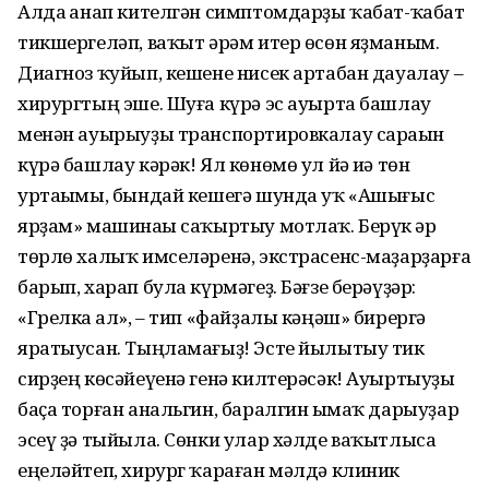
Алда һанап кителгән симптомдарҙы ҡабат-ҡабат
тикшергеләп, ваҡыт әрәм итер өсөн яҙманым.
Диагноз ҡуйып, кешене нисек артабан дауалау –
хирургтың эше. Шуға күрә эс ауырта башлау
менән ауырыуҙы транспортировкалау сараһын
күрә башлау кәрәк! Ял көнөмө ул йә иһә төн
уртаһымы, бындай кешегә шунда уҡ «Ашығыс
ярҙам» машинаһы саҡыртыу мотлаҡ. Берүк һәр
төрлө халыҡ имселәренә, экстрасенс-маҙарҙарға
барып, харап була күрмәгеҙ. Бәғзе берәүҙәр:
«Грелка һал», – тип «фай­ҙалы кәңәш» бирергә
яратыусан. Тыңламағыҙ! Эсте йылытыу тик
сирҙең көсәйеүенә генә килтерәсәк! Ауыртыуҙы
баҫа торған анальгин, баралгин һымаҡ дарыуҙар
эсеү ҙә тыйыла. Сөнки улар хәлде ваҡытлыса
еңеләйтеп, хирург ҡараған мәлдә клиник