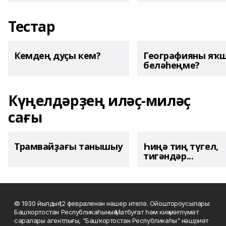
Тестар
Кемдең дуҫы кем?
Географияны яҡ
беләһеңме?
Күңелдәрҙең иләҫ-миләҫ
сағы
Трамвайҙағы танышыу
Һиңә тиң түгел,
тигәндәр...
© 1930 йылдың 12 февраленән нәшер ителә. Ойоштороусылары:
Башҡортостан Республикаһының Матбуғат һәм киң мәғлүмәт
саралары агентлығы, "Башҡортостан Республикаһы" нәшриәт