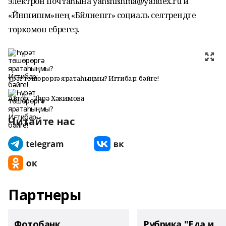
электрон почтаһына yanshishma@yandex.ru йә
«Йәншишмә»нең «Бәйләнештә» социаль селтәрендәге
төркөмөнә ебәрегеҙ.
Һүрәт төшөрөргә яратаһыңмы? Иғтибар: бәйге!
Автор:
Зөһрә Хәкимова
Читайте нас
Партнеры
Фотобанк
Рубрика "Еда и