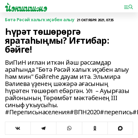
Бөтә Рәсәй халыҡ иҫәбен алыу
21 ОКТЯБРЯ 2021, 07:35
Һүрәт төшөрөргә
яратаһыңмы? Иғтибар:
бәйге!
ВиПиН иғлан иткән йәш рәссамдар
араһында "Бөтә Рәсәй халыҡ иҫәбен алыу
һәм мин" бәйгеһе дауам итә. Эльмира
Вәлиева үҙенең шәжәрә ағасының
һүрәтен төшөрөп ебәргән. Ул – Ауырғазы
районының Төрөмбәт мәктәбенең III
cиныф уҡыусыһы.
#Переписьнаселения#ВПН2020#перепись#