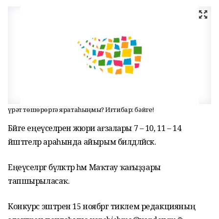
Һүрәт төшөрөргә яратаһыңмы? Иғтибар: бәйге!
Бәйге еңеүселәрен жюри ағзалары 7 – 10, 11 – 14
йәштәгеләр араһында айырым билдәләйәсәк.
Еңеүселәргә бүләктәр һәм Маҡтау ҡағыҙҙары
тапшырыласаҡ.
Конкурс эштәрен 15 ноябргә тиклем редакцияның