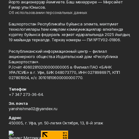
йорто акционерҙар йәмғиәте. Баш мөхәррире — Мирсәйет
Ғүмәр улы Юнысов.
Об использовании персональных данных
Башҡортостан Республикаһы буйынса элемтә, мәғлүмәт
технологиялары һәм киңкүләм коммуникациялар өлкәһендә
күҙәтеү буйынса федераль хеҙмәт идаралығында 2025 йылдың
19 майында теркәлде. Теркәү номеры — ПИ №ТУ02-01806.
Республиканский информационный центр – филиал
акционерного общества Издательский дом «Республика
Башкортостан».
Р./счёт 40602810200000000005 в Филиал ПАО «БАНК
УРАЛСИБ» в г. Уфе, БИК 048073770, ИНН 0278986971, КПП
027801004, к/с 30101810600000000770.
Телефон
+7 347 273-36-64.
Эл. почта
yanshishma02@yandex.ru
Адрес
450005, г. Уфа, ул. 50-летия Октября, 13, 8-й этаж