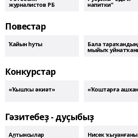
журналистов РБ
напитки"
Повестар
Ҡайын һуты
Бала тараҡанды
мыйыҡ уйнатҡаны
Конкурстар
«Ҡышҡы әкиәт»
«Ҡоштарға ашха
Гәзитебеҙ - дуҫыбыҙ
Алтынсылар
Нисек ҡыуанған