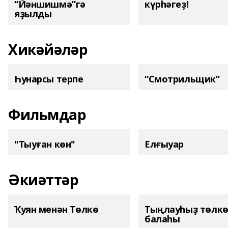
“Йәншишмә”гә
күрһәгеҙ!
яҙылды
Хикәйәләр
Һунарсы терпе
“Смотрильщик”
Фильмдар
"Тыуған көн"
Елғыуар
Әкиәттәр
Ҡуян менән Төлкө
Тыңлауһыҙ төлк
балаһы