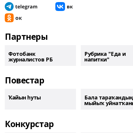
Партнеры
Фотобанк
Рубрика "Еда и
журналистов РБ
напитки"
Повестар
Ҡайын һуты
Бала тараҡанды
мыйыҡ уйнатҡаны
Конкурстар