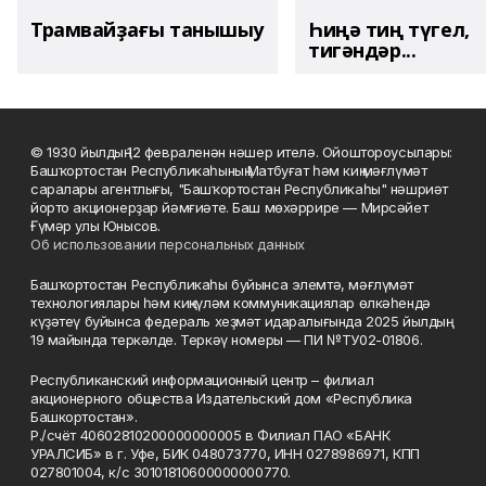
Трамвайҙағы танышыу
Һиңә тиң түгел,
тигәндәр...
© 1930 йылдың 12 февраленән нәшер ителә. Ойоштороусылары:
Башҡортостан Республикаһының Матбуғат һәм киң мәғлүмәт
саралары агентлығы, "Башҡортостан Республикаһы" нәшриәт
йорто акционерҙар йәмғиәте. Баш мөхәррире — Мирсәйет
Ғүмәр улы Юнысов.
Об использовании персональных данных
Башҡортостан Республикаһы буйынса элемтә, мәғлүмәт
технологиялары һәм киңкүләм коммуникациялар өлкәһендә
күҙәтеү буйынса федераль хеҙмәт идаралығында 2025 йылдың
19 майында теркәлде. Теркәү номеры — ПИ №ТУ02-01806.
Республиканский информационный центр – филиал
акционерного общества Издательский дом «Республика
Башкортостан».
Р./счёт 40602810200000000005 в Филиал ПАО «БАНК
УРАЛСИБ» в г. Уфе, БИК 048073770, ИНН 0278986971, КПП
027801004, к/с 30101810600000000770.