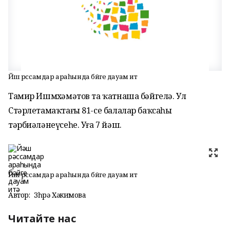
Йәш рәссамдар араһында бәйге дауам итә
Тамир Ишмөхәмәтов та ҡатнаша бәйгелә. Ул
Стәрлетамаҡтағы 81-се балалар баҡсаһы
тәрбиәләнеүсеһе. Уға 7 йәш.
Йәш рәссамдар араһында бәйге дауам итә
Автор:
Зөһрә Хәкимова
Читайте нас