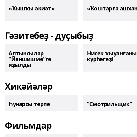
«Ҡышҡы әкиәт»
«Ҡоштарға ашха
Гәзитебеҙ - дуҫыбыҙ
Алтынсылар
Нисек ҡыуанған
“Йәншишмә”гә
күрһәгеҙ!
яҙылды
Хикәйәләр
Һунарсы терпе
“Смотрильщик”
Фильмдар