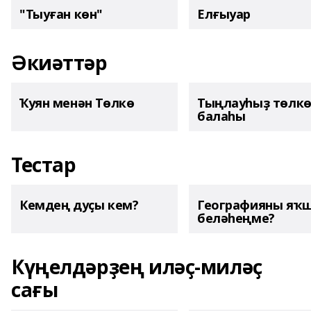
"Тыуған көн"
Елғыуар
Әкиәттәр
Ҡуян менән Төлкө
Тыңлауһыҙ төлк
балаһы
Тестар
Кемдең дуҫы кем?
Географияны яҡ
беләһеңме?
Күңелдәрҙең иләҫ-миләҫ
сағы