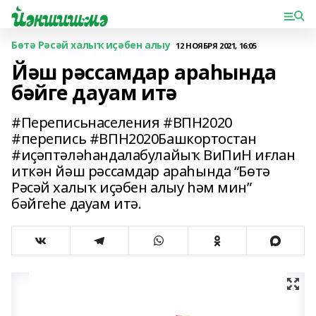
Бөтә Рәсәй халыҡ иҫәбен алыу
12 НОЯБРЯ 2021, 16:05
Йәш рәссамдар араһында
бәйге дауам итә
#Переписьнаселения #ВПН2020
#перепись #ВПН2020Башкортостан
#иҫәптәләһандалабулайыҡ ВиПиН иғлан
иткән йәш рәссамдар араһында “Бөтә
Рәсәй халыҡ иҫәбен алыу һәм мин”
бәйгеһе дауам итә.